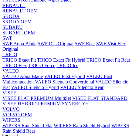
RENAULT
RENAULT OEM
SKODA
SKODA OEM
SUBARU
SUBARU OEM
SWF
SWF Aqua Blade
SWF Das Original
SWF Rear
SWF VisioFlex
Original
TRICO
TRICO Exact Fit
TRICO Exact Fit Hybrid
TRICO Exact Fit Rear
TRICO Flex
TRICO Force
TRICO Ice
VALEO
VALEO Aqua Blade
VALEO First Hybrid
VALEO First
Multiconnection
VALEO Silencio Convertional
VALEO Silencio
Flat
VALEO Silencio Hybrid
VALEO Silencio Rear
VISEE
VISEE FLAT PREMIUM MultiSet
VISEE FLAT STANDARD
VISEE HYBRID PREMIUM SYNERGY+
VOLVO
VOLVO OEM
WIPERS
WIPERS Rain Shield Flat
WIPERS Rain Shield Hybrid
WIPERS
Rain Shield Rear