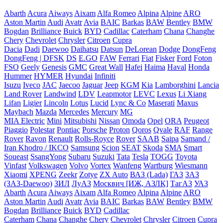
Abarth
Acura
Aiways
Aixam
Alfa Romeo
Alpina
Alpine
ARO
Aston Martin
Audi
Avatr
Avia
BAIC
Barkas
BAW
Bentley
BMW
Bogdan
Brilliance
Buick
BYD
Cadillac
Caterham
Chana
Changhe
Chery
Chevrolet
Chrysler
Citroen
Cupra
Dacia
Dadi
Daewoo
Daihatsu
Datsun
DeLorean
Dodge
DongFeng
DongFeng | DFSK
DS
E.GO
FAW
Ferrari
Fiat
Fisker
Ford
Foton
FSO
Geely
Genesis
GMC
Great Wall
Hafei
Haima
Haval
Honda
Hummer
HYMER
Hyundai
Infiniti
Isuzu
Iveco
JAC
Jaecoo
Jaguar
Jeep
KGM
Kia
Lamborghini
Lancia
Land Rover
Landwind
LDV
Leapmotor
LEVC
Lexus
Li Xiang
Lifan
Ligier
Lincoln
Lotus
Lucid
Lync & Co
Maserati
Maxus
Maybach
Mazda
Mercedes
Mercury
MG
MIA Electric
Mini
Mitsubishi
Nissan
Omoda
Opel
ORA
Peugeot
Piaggio
Polestar
Pontiac
Porsche
Proton
Qoros
Qvale
RAF
Range
Rover
Ravon
Renault
Rolls-Royce
Rover
SAAB
Saipa
Samand /
Iran Khodro / IKCO
Samsung
Scion
SEAT
Skoda
SMA
Smart
Soueast
SsangYong
Subaru
Suzuki
Tata
Tesla
TOGG
Toyota
Vinfast
Volkswagen
Volvo
Vortex
Wanfeng
Wartburg
Wiesmann
Xiaomi
XPENG
Zeekr
Zotye
ZX Auto
ВАЗ (Lada)
ГАЗ
ЗАЗ
(ЗАЗ-Daewoo)
ЗИЛ
ЛуАЗ
Москвич [ИЖ, АЗЛК]
ТагАЗ
УАЗ
Abarth
Acura
Aiways
Aixam
Alfa Romeo
Alpina
Alpine
ARO
Aston Martin
Audi
Avatr
Avia
BAIC
Barkas
BAW
Bentley
BMW
Bogdan
Brilliance
Buick
BYD
Cadillac
Caterham
Chana
Changhe
Chery
Chevrolet
Chrysler
Citroen
Cupra