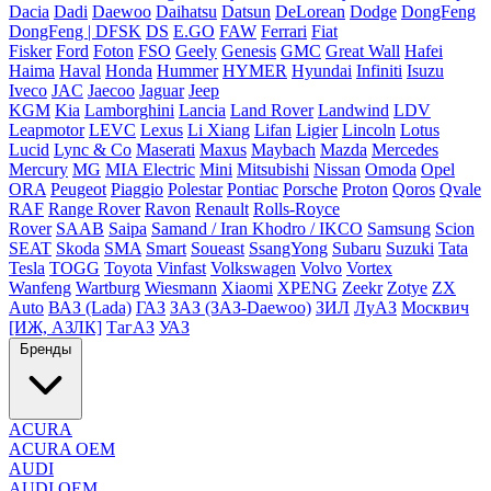
Dacia
Dadi
Daewoo
Daihatsu
Datsun
DeLorean
Dodge
DongFeng
DongFeng | DFSK
DS
E.GO
FAW
Ferrari
Fiat
Fisker
Ford
Foton
FSO
Geely
Genesis
GMC
Great Wall
Hafei
Haima
Haval
Honda
Hummer
HYMER
Hyundai
Infiniti
Isuzu
Iveco
JAC
Jaecoo
Jaguar
Jeep
KGM
Kia
Lamborghini
Lancia
Land Rover
Landwind
LDV
Leapmotor
LEVC
Lexus
Li Xiang
Lifan
Ligier
Lincoln
Lotus
Lucid
Lync & Co
Maserati
Maxus
Maybach
Mazda
Mercedes
Mercury
MG
MIA Electric
Mini
Mitsubishi
Nissan
Omoda
Opel
ORA
Peugeot
Piaggio
Polestar
Pontiac
Porsche
Proton
Qoros
Qvale
RAF
Range Rover
Ravon
Renault
Rolls-Royce
Rover
SAAB
Saipa
Samand / Iran Khodro / IKCO
Samsung
Scion
SEAT
Skoda
SMA
Smart
Soueast
SsangYong
Subaru
Suzuki
Tata
Tesla
TOGG
Toyota
Vinfast
Volkswagen
Volvo
Vortex
Wanfeng
Wartburg
Wiesmann
Xiaomi
XPENG
Zeekr
Zotye
ZX
Auto
ВАЗ (Lada)
ГАЗ
ЗАЗ (ЗАЗ-Daewoo)
ЗИЛ
ЛуАЗ
Москвич
[ИЖ, АЗЛК]
ТагАЗ
УАЗ
Бренды
ACURA
ACURA OEM
AUDI
AUDI OEM