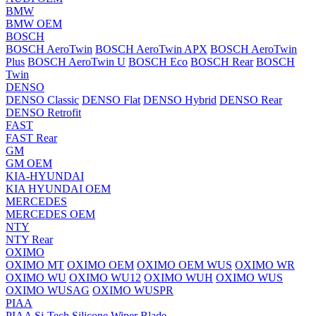
BMW
BMW OEM
BOSCH
BOSCH AeroTwin
BOSCH AeroTwin APX
BOSCH AeroTwin
Plus
BOSCH AeroTwin U
BOSCH Eco
BOSCH Rear
BOSCH
Twin
DENSO
DENSO Classic
DENSO Flat
DENSO Hybrid
DENSO Rear
DENSO Retrofit
FAST
FAST Rear
GM
GM OEM
KIA-HYUNDAI
KIA HYUNDAI OEM
MERCEDES
MERCEDES OEM
NTY
NTY Rear
OXIMO
OXIMO MT
OXIMO OEM
OXIMO OEM WUS
OXIMO WR
OXIMO WU
OXIMO WU12
OXIMO WUH
OXIMO WUS
OXIMO WUSAG
OXIMO WUSPR
PIAA
PIAA Si-Tech Silicone Wiper Blade