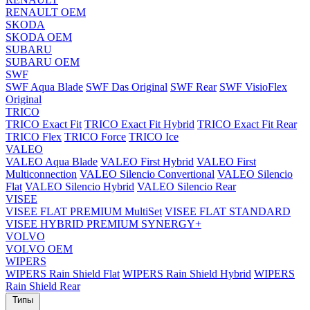
RENAULT OEM
SKODA
SKODA OEM
SUBARU
SUBARU OEM
SWF
SWF Aqua Blade
SWF Das Original
SWF Rear
SWF VisioFlex
Original
TRICO
TRICO Exact Fit
TRICO Exact Fit Hybrid
TRICO Exact Fit Rear
TRICO Flex
TRICO Force
TRICO Ice
VALEO
VALEO Aqua Blade
VALEO First Hybrid
VALEO First
Multiconnection
VALEO Silencio Convertional
VALEO Silencio
Flat
VALEO Silencio Hybrid
VALEO Silencio Rear
VISEE
VISEE FLAT PREMIUM MultiSet
VISEE FLAT STANDARD
VISEE HYBRID PREMIUM SYNERGY+
VOLVO
VOLVO OEM
WIPERS
WIPERS Rain Shield Flat
WIPERS Rain Shield Hybrid
WIPERS
Rain Shield Rear
Типы