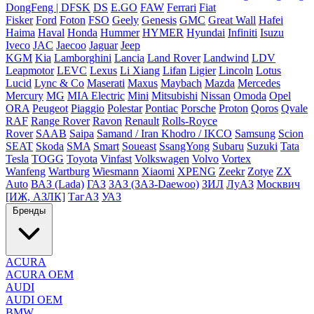
DongFeng | DFSK
DS
E.GO
FAW
Ferrari
Fiat
Fisker
Ford
Foton
FSO
Geely
Genesis
GMC
Great Wall
Hafei
Haima
Haval
Honda
Hummer
HYMER
Hyundai
Infiniti
Isuzu
Iveco
JAC
Jaecoo
Jaguar
Jeep
KGM
Kia
Lamborghini
Lancia
Land Rover
Landwind
LDV
Leapmotor
LEVC
Lexus
Li Xiang
Lifan
Ligier
Lincoln
Lotus
Lucid
Lync & Co
Maserati
Maxus
Maybach
Mazda
Mercedes
Mercury
MG
MIA Electric
Mini
Mitsubishi
Nissan
Omoda
Opel
ORA
Peugeot
Piaggio
Polestar
Pontiac
Porsche
Proton
Qoros
Qvale
RAF
Range Rover
Ravon
Renault
Rolls-Royce
Rover
SAAB
Saipa
Samand / Iran Khodro / IKCO
Samsung
Scion
SEAT
Skoda
SMA
Smart
Soueast
SsangYong
Subaru
Suzuki
Tata
Tesla
TOGG
Toyota
Vinfast
Volkswagen
Volvo
Vortex
Wanfeng
Wartburg
Wiesmann
Xiaomi
XPENG
Zeekr
Zotye
ZX
Auto
ВАЗ (Lada)
ГАЗ
ЗАЗ (ЗАЗ-Daewoo)
ЗИЛ
ЛуАЗ
Москвич
[ИЖ, АЗЛК]
ТагАЗ
УАЗ
Бренды
ACURA
ACURA OEM
AUDI
AUDI OEM
BMW