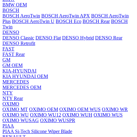
BMW OEM
BOSCH
BOSCH AeroTwin
BOSCH AeroTwin APX
BOSCH AeroTwin
Plus
BOSCH AeroTwin U
BOSCH Eco
BOSCH Rear
BOSCH
Twin
DENSO
DENSO Classic
DENSO Flat
DENSO Hybrid
DENSO Rear
DENSO Retrofit
FAST
FAST Rear
GM
GM OEM
KIA-HYUNDAI
KIA HYUNDAI OEM
MERCEDES
MERCEDES OEM
NTY
NTY Rear
OXIMO
OXIMO MT
OXIMO OEM
OXIMO OEM WUS
OXIMO WR
OXIMO WU
OXIMO WU12
OXIMO WUH
OXIMO WUS
OXIMO WUSAG
OXIMO WUSPR
PIAA
PIAA Si-Tech Silicone Wiper Blade
RENAULT