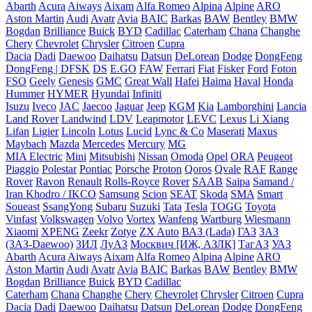
Abarth
Acura
Aiways
Aixam
Alfa Romeo
Alpina
Alpine
ARO
Aston Martin
Audi
Avatr
Avia
BAIC
Barkas
BAW
Bentley
BMW
Bogdan
Brilliance
Buick
BYD
Cadillac
Caterham
Chana
Changhe
Chery
Chevrolet
Chrysler
Citroen
Cupra
Dacia
Dadi
Daewoo
Daihatsu
Datsun
DeLorean
Dodge
DongFeng
DongFeng | DFSK
DS
E.GO
FAW
Ferrari
Fiat
Fisker
Ford
Foton
FSO
Geely
Genesis
GMC
Great Wall
Hafei
Haima
Haval
Honda
Hummer
HYMER
Hyundai
Infiniti
Isuzu
Iveco
JAC
Jaecoo
Jaguar
Jeep
KGM
Kia
Lamborghini
Lancia
Land Rover
Landwind
LDV
Leapmotor
LEVC
Lexus
Li Xiang
Lifan
Ligier
Lincoln
Lotus
Lucid
Lync & Co
Maserati
Maxus
Maybach
Mazda
Mercedes
Mercury
MG
MIA Electric
Mini
Mitsubishi
Nissan
Omoda
Opel
ORA
Peugeot
Piaggio
Polestar
Pontiac
Porsche
Proton
Qoros
Qvale
RAF
Range
Rover
Ravon
Renault
Rolls-Royce
Rover
SAAB
Saipa
Samand /
Iran Khodro / IKCO
Samsung
Scion
SEAT
Skoda
SMA
Smart
Soueast
SsangYong
Subaru
Suzuki
Tata
Tesla
TOGG
Toyota
Vinfast
Volkswagen
Volvo
Vortex
Wanfeng
Wartburg
Wiesmann
Xiaomi
XPENG
Zeekr
Zotye
ZX Auto
ВАЗ (Lada)
ГАЗ
ЗАЗ
(ЗАЗ-Daewoo)
ЗИЛ
ЛуАЗ
Москвич [ИЖ, АЗЛК]
ТагАЗ
УАЗ
Abarth
Acura
Aiways
Aixam
Alfa Romeo
Alpina
Alpine
ARO
Aston Martin
Audi
Avatr
Avia
BAIC
Barkas
BAW
Bentley
BMW
Bogdan
Brilliance
Buick
BYD
Cadillac
Caterham
Chana
Changhe
Chery
Chevrolet
Chrysler
Citroen
Cupra
Dacia
Dadi
Daewoo
Daihatsu
Datsun
DeLorean
Dodge
DongFeng