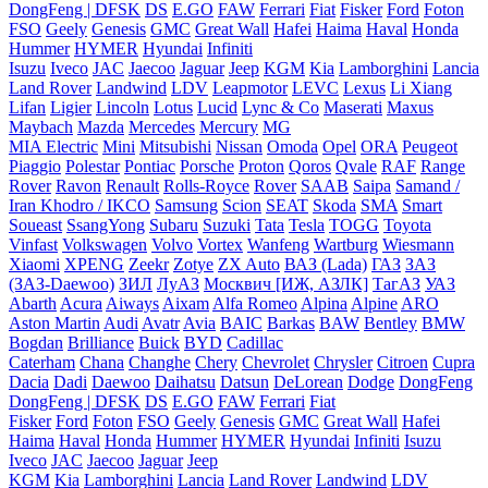
DongFeng | DFSK
DS
E.GO
FAW
Ferrari
Fiat
Fisker
Ford
Foton
FSO
Geely
Genesis
GMC
Great Wall
Hafei
Haima
Haval
Honda
Hummer
HYMER
Hyundai
Infiniti
Isuzu
Iveco
JAC
Jaecoo
Jaguar
Jeep
KGM
Kia
Lamborghini
Lancia
Land Rover
Landwind
LDV
Leapmotor
LEVC
Lexus
Li Xiang
Lifan
Ligier
Lincoln
Lotus
Lucid
Lync & Co
Maserati
Maxus
Maybach
Mazda
Mercedes
Mercury
MG
MIA Electric
Mini
Mitsubishi
Nissan
Omoda
Opel
ORA
Peugeot
Piaggio
Polestar
Pontiac
Porsche
Proton
Qoros
Qvale
RAF
Range
Rover
Ravon
Renault
Rolls-Royce
Rover
SAAB
Saipa
Samand /
Iran Khodro / IKCO
Samsung
Scion
SEAT
Skoda
SMA
Smart
Soueast
SsangYong
Subaru
Suzuki
Tata
Tesla
TOGG
Toyota
Vinfast
Volkswagen
Volvo
Vortex
Wanfeng
Wartburg
Wiesmann
Xiaomi
XPENG
Zeekr
Zotye
ZX Auto
ВАЗ (Lada)
ГАЗ
ЗАЗ
(ЗАЗ-Daewoo)
ЗИЛ
ЛуАЗ
Москвич [ИЖ, АЗЛК]
ТагАЗ
УАЗ
Abarth
Acura
Aiways
Aixam
Alfa Romeo
Alpina
Alpine
ARO
Aston Martin
Audi
Avatr
Avia
BAIC
Barkas
BAW
Bentley
BMW
Bogdan
Brilliance
Buick
BYD
Cadillac
Caterham
Chana
Changhe
Chery
Chevrolet
Chrysler
Citroen
Cupra
Dacia
Dadi
Daewoo
Daihatsu
Datsun
DeLorean
Dodge
DongFeng
DongFeng | DFSK
DS
E.GO
FAW
Ferrari
Fiat
Fisker
Ford
Foton
FSO
Geely
Genesis
GMC
Great Wall
Hafei
Haima
Haval
Honda
Hummer
HYMER
Hyundai
Infiniti
Isuzu
Iveco
JAC
Jaecoo
Jaguar
Jeep
KGM
Kia
Lamborghini
Lancia
Land Rover
Landwind
LDV