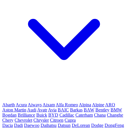
Abarth
Acura
Aiways
Aixam
Alfa Romeo
Alpina
Alpine
ARO
Aston Martin
Audi
Avatr
Avia
BAIC
Barkas
BAW
Bentley
BMW
Bogdan
Brilliance
Buick
BYD
Cadillac
Caterham
Chana
Changhe
Chery
Chevrolet
Chrysler
Citroen
Cupra
Dacia
Dadi
Daewoo
Daihatsu
Datsun
DeLorean
Dodge
DongFeng