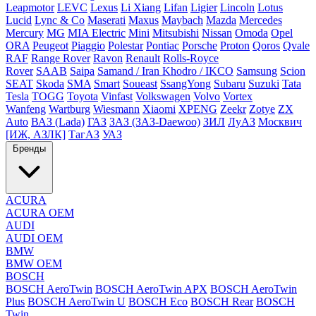
Leapmotor
LEVC
Lexus
Li Xiang
Lifan
Ligier
Lincoln
Lotus
Lucid
Lync & Co
Maserati
Maxus
Maybach
Mazda
Mercedes
Mercury
MG
MIA Electric
Mini
Mitsubishi
Nissan
Omoda
Opel
ORA
Peugeot
Piaggio
Polestar
Pontiac
Porsche
Proton
Qoros
Qvale
RAF
Range Rover
Ravon
Renault
Rolls-Royce
Rover
SAAB
Saipa
Samand / Iran Khodro / IKCO
Samsung
Scion
SEAT
Skoda
SMA
Smart
Soueast
SsangYong
Subaru
Suzuki
Tata
Tesla
TOGG
Toyota
Vinfast
Volkswagen
Volvo
Vortex
Wanfeng
Wartburg
Wiesmann
Xiaomi
XPENG
Zeekr
Zotye
ZX
Auto
ВАЗ (Lada)
ГАЗ
ЗАЗ (ЗАЗ-Daewoo)
ЗИЛ
ЛуАЗ
Москвич
[ИЖ, АЗЛК]
ТагАЗ
УАЗ
Бренды
ACURA
ACURA OEM
AUDI
AUDI OEM
BMW
BMW OEM
BOSCH
BOSCH AeroTwin
BOSCH AeroTwin APX
BOSCH AeroTwin
Plus
BOSCH AeroTwin U
BOSCH Eco
BOSCH Rear
BOSCH
Twin