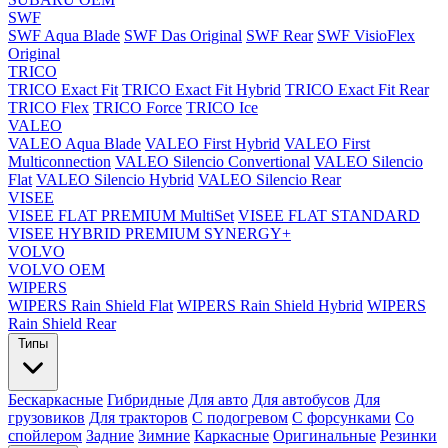
SWF
SWF Aqua Blade
SWF Das Original
SWF Rear
SWF VisioFlex
Original
TRICO
TRICO Exact Fit
TRICO Exact Fit Hybrid
TRICO Exact Fit Rear
TRICO Flex
TRICO Force
TRICO Ice
VALEO
VALEO Aqua Blade
VALEO First Hybrid
VALEO First
Multiconnection
VALEO Silencio Convertional
VALEO Silencio
Flat
VALEO Silencio Hybrid
VALEO Silencio Rear
VISEE
VISEE FLAT PREMIUM MultiSet
VISEE FLAT STANDARD
VISEE HYBRID PREMIUM SYNERGY+
VOLVO
VOLVO OEM
WIPERS
WIPERS Rain Shield Flat
WIPERS Rain Shield Hybrid
WIPERS
Rain Shield Rear
Типы
Бескаркасные
Гибридные
Для авто
Для автобусов
Для
грузовиков
Для тракторов
С подогревом
С форсунками
Со
спойлером
Задние
Зимние
Каркасные
Оригинальные
Резинки