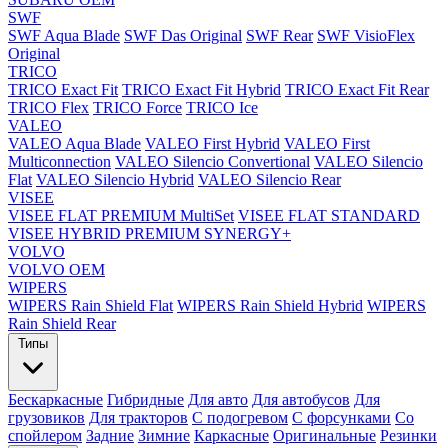
SWF
SWF Aqua Blade
SWF Das Original
SWF Rear
SWF VisioFlex
Original
TRICO
TRICO Exact Fit
TRICO Exact Fit Hybrid
TRICO Exact Fit Rear
TRICO Flex
TRICO Force
TRICO Ice
VALEO
VALEO Aqua Blade
VALEO First Hybrid
VALEO First
Multiconnection
VALEO Silencio Convertional
VALEO Silencio
Flat
VALEO Silencio Hybrid
VALEO Silencio Rear
VISEE
VISEE FLAT PREMIUM MultiSet
VISEE FLAT STANDARD
VISEE HYBRID PREMIUM SYNERGY+
VOLVO
VOLVO OEM
WIPERS
WIPERS Rain Shield Flat
WIPERS Rain Shield Hybrid
WIPERS
Rain Shield Rear
Типы
Бескаркасные
Гибридные
Для авто
Для автобусов
Для
грузовиков
Для тракторов
С подогревом
С форсунками
Со
спойлером
Задние
Зимние
Каркасные
Оригинальные
Резинки