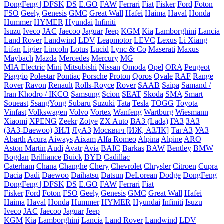
DongFeng | DFSK
DS
E.GO
FAW
Ferrari
Fiat
Fisker
Ford
Foton
FSO
Geely
Genesis
GMC
Great Wall
Hafei
Haima
Haval
Honda
Hummer
HYMER
Hyundai
Infiniti
Isuzu
Iveco
JAC
Jaecoo
Jaguar
Jeep
KGM
Kia
Lamborghini
Lancia
Land Rover
Landwind
LDV
Leapmotor
LEVC
Lexus
Li Xiang
Lifan
Ligier
Lincoln
Lotus
Lucid
Lync & Co
Maserati
Maxus
Maybach
Mazda
Mercedes
Mercury
MG
MIA Electric
Mini
Mitsubishi
Nissan
Omoda
Opel
ORA
Peugeot
Piaggio
Polestar
Pontiac
Porsche
Proton
Qoros
Qvale
RAF
Range
Rover
Ravon
Renault
Rolls-Royce
Rover
SAAB
Saipa
Samand /
Iran Khodro / IKCO
Samsung
Scion
SEAT
Skoda
SMA
Smart
Soueast
SsangYong
Subaru
Suzuki
Tata
Tesla
TOGG
Toyota
Vinfast
Volkswagen
Volvo
Vortex
Wanfeng
Wartburg
Wiesmann
Xiaomi
XPENG
Zeekr
Zotye
ZX Auto
ВАЗ (Lada)
ГАЗ
ЗАЗ
(ЗАЗ-Daewoo)
ЗИЛ
ЛуАЗ
Москвич [ИЖ, АЗЛК]
ТагАЗ
УАЗ
Abarth
Acura
Aiways
Aixam
Alfa Romeo
Alpina
Alpine
ARO
Aston Martin
Audi
Avatr
Avia
BAIC
Barkas
BAW
Bentley
BMW
Bogdan
Brilliance
Buick
BYD
Cadillac
Caterham
Chana
Changhe
Chery
Chevrolet
Chrysler
Citroen
Cupra
Dacia
Dadi
Daewoo
Daihatsu
Datsun
DeLorean
Dodge
DongFeng
DongFeng | DFSK
DS
E.GO
FAW
Ferrari
Fiat
Fisker
Ford
Foton
FSO
Geely
Genesis
GMC
Great Wall
Hafei
Haima
Haval
Honda
Hummer
HYMER
Hyundai
Infiniti
Isuzu
Iveco
JAC
Jaecoo
Jaguar
Jeep
KGM
Kia
Lamborghini
Lancia
Land Rover
Landwind
LDV