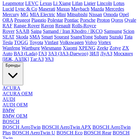
Leapmotor
LEVC
Lexus
Li Xiang
Lifan
Ligier
Lincoln
Lotus
Lucid
Lync & Co
Maserati
Maxus
Maybach
Mazda
Mercedes
Mercury
MG
MIA Electric
Mini
Mitsubishi
Nissan
Omoda
Opel
ORA
Peugeot
Piaggio
Polestar
Pontiac
Porsche
Proton
Qoros
Qvale
RAF
Range Rover
Ravon
Renault
Rolls-Royce
Rover
SAAB
Saipa
Samand / Iran Khodro / IKCO
Samsung
Scion
SEAT
Skoda
SMA
Smart
Soueast
SsangYong
Subaru
Suzuki
Tata
Tesla
TOGG
Toyota
Vinfast
Volkswagen
Volvo
Vortex
Wanfeng
Wartburg
Wiesmann
Xiaomi
XPENG
Zeekr
Zotye
ZX
Auto
ВАЗ (Lada)
ГАЗ
ЗАЗ (ЗАЗ-Daewoo)
ЗИЛ
ЛуАЗ
Москвич
[ИЖ, АЗЛК]
ТагАЗ
УАЗ
Бренды
ACURA
ACURA OEM
AUDI
AUDI OEM
BMW
BMW OEM
BOSCH
BOSCH AeroTwin
BOSCH AeroTwin APX
BOSCH AeroTwin
Plus
BOSCH AeroTwin U
BOSCH Eco
BOSCH Rear
BOSCH
Twin