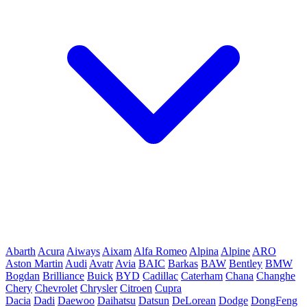
Abarth
Acura
Aiways
Aixam
Alfa Romeo
Alpina
Alpine
ARO
Aston Martin
Audi
Avatr
Avia
BAIC
Barkas
BAW
Bentley
BMW
Bogdan
Brilliance
Buick
BYD
Cadillac
Caterham
Chana
Changhe
Chery
Chevrolet
Chrysler
Citroen
Cupra
Dacia
Dadi
Daewoo
Daihatsu
Datsun
DeLorean
Dodge
DongFeng