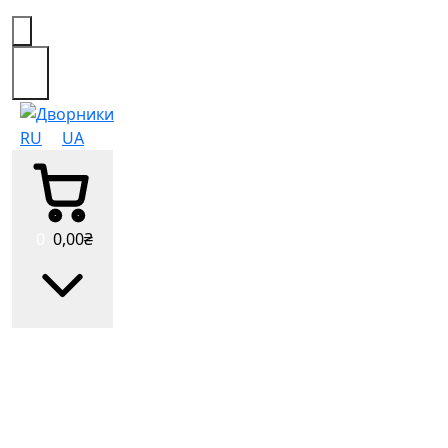
0
RU
UA
0
0
,00
₴