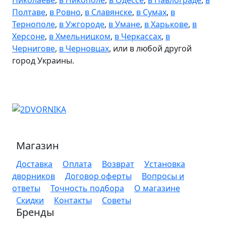
Полтаве
,
в Ровно
,
в Славянске
,
в Сумах
,
в
Тернополе
,
в Ужгороде
,
в Умане
,
в Харькове
,
в
Херсоне
,
в Хмельницком
,
в Черкассах
,
в
Чернигове
,
в Черновцах
, или в любой другой
город Украины.
Магазин
Доставка
Оплата
Возврат
Установка
дворников
Договор оферты
Вопросы и
ответы
Точность подбора
О магазине
Скидки
Контакты
Советы
Бренды