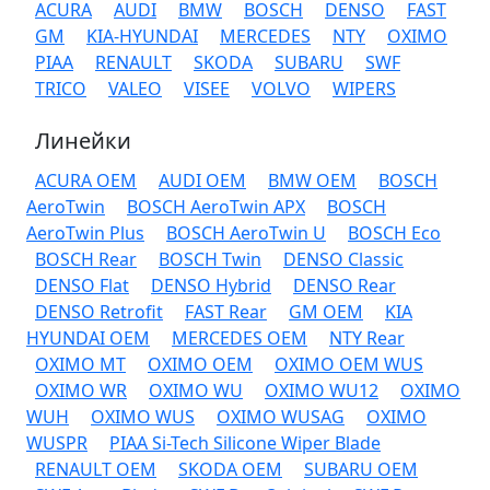
ACURA
AUDI
BMW
BOSCH
DENSO
FAST
GM
KIA-HYUNDAI
MERCEDES
NTY
OXIMO
PIAA
RENAULT
SKODA
SUBARU
SWF
TRICO
VALEO
VISEE
VOLVO
WIPERS
Линейки
ACURA OEM
AUDI OEM
BMW OEM
BOSCH
AeroTwin
BOSCH AeroTwin APX
BOSCH
AeroTwin Plus
BOSCH AeroTwin U
BOSCH Eco
BOSCH Rear
BOSCH Twin
DENSO Classic
DENSO Flat
DENSO Hybrid
DENSO Rear
DENSO Retrofit
FAST Rear
GM OEM
KIA
HYUNDAI OEM
MERCEDES OEM
NTY Rear
OXIMO MT
OXIMO OEM
OXIMO OEM WUS
OXIMO WR
OXIMO WU
OXIMO WU12
OXIMO
WUH
OXIMO WUS
OXIMO WUSAG
OXIMO
WUSPR
PIAA Si-Tech Silicone Wiper Blade
RENAULT OEM
SKODA OEM
SUBARU OEM