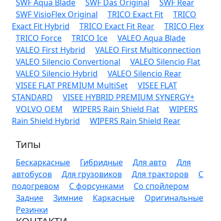
SWF Aqua Blade
SWF Das Original
SWF Rear
SWF VisioFlex Original
TRICO Exact Fit
TRICO
Exact Fit Hybrid
TRICO Exact Fit Rear
TRICO Flex
TRICO Force
TRICO Ice
VALEO Aqua Blade
VALEO First Hybrid
VALEO First Multiconnection
VALEO Silencio Convertional
VALEO Silencio Flat
VALEO Silencio Hybrid
VALEO Silencio Rear
VISEE FLAT PREMIUM MultiSet
VISEE FLAT
STANDARD
VISEE HYBRID PREMIUM SYNERGY+
VOLVO OEM
WIPERS Rain Shield Flat
WIPERS
Rain Shield Hybrid
WIPERS Rain Shield Rear
Типы
Бескаркасные
Гибридные
Для авто
Для
автобусов
Для грузовиков
Для тракторов
С
подогревом
С форсунками
Со спойлером
Задние
Зимние
Каркасные
Оригинальные
Резинки