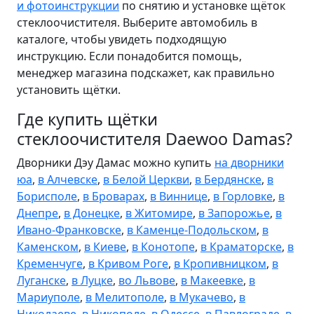
и фотоинструкции
по снятию и установке щёток
стеклоочистителя. Выберите автомобиль в
каталоге, чтобы увидеть подходящую
инструкцию. Если понадобится помощь,
менеджер магазина подскажет, как правильно
установить щётки.
Где купить щётки
стеклоочистителя Daewoo Damas?
Дворники Дэу Дамас можно купить
на дворники
юа
,
в Алчевске
,
в Белой Церкви
,
в Бердянске
,
в
Борисполе
,
в Броварах
,
в Виннице
,
в Горловке
,
в
Днепре
,
в Донецке
,
в Житомире
,
в Запорожье
,
в
Ивано-Франковске
,
в Каменце-Подольском
,
в
Каменском
,
в Киеве
,
в Конотопе
,
в Краматорске
,
в
Кременчуге
,
в Кривом Роге
,
в Кропивницком
,
в
Луганске
,
в Луцке
,
во Львове
,
в Макеевке
,
в
Мариуполе
,
в Мелитополе
,
в Мукачево
,
в
Николаеве
,
в Никополе
,
в Одессе
,
в Павлограде
,
в