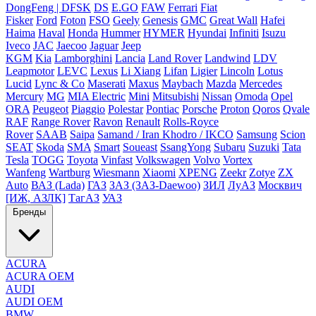
DongFeng | DFSK
DS
E.GO
FAW
Ferrari
Fiat
Fisker
Ford
Foton
FSO
Geely
Genesis
GMC
Great Wall
Hafei
Haima
Haval
Honda
Hummer
HYMER
Hyundai
Infiniti
Isuzu
Iveco
JAC
Jaecoo
Jaguar
Jeep
KGM
Kia
Lamborghini
Lancia
Land Rover
Landwind
LDV
Leapmotor
LEVC
Lexus
Li Xiang
Lifan
Ligier
Lincoln
Lotus
Lucid
Lync & Co
Maserati
Maxus
Maybach
Mazda
Mercedes
Mercury
MG
MIA Electric
Mini
Mitsubishi
Nissan
Omoda
Opel
ORA
Peugeot
Piaggio
Polestar
Pontiac
Porsche
Proton
Qoros
Qvale
RAF
Range Rover
Ravon
Renault
Rolls-Royce
Rover
SAAB
Saipa
Samand / Iran Khodro / IKCO
Samsung
Scion
SEAT
Skoda
SMA
Smart
Soueast
SsangYong
Subaru
Suzuki
Tata
Tesla
TOGG
Toyota
Vinfast
Volkswagen
Volvo
Vortex
Wanfeng
Wartburg
Wiesmann
Xiaomi
XPENG
Zeekr
Zotye
ZX
Auto
ВАЗ (Lada)
ГАЗ
ЗАЗ (ЗАЗ-Daewoo)
ЗИЛ
ЛуАЗ
Москвич
[ИЖ, АЗЛК]
ТагАЗ
УАЗ
Бренды
ACURA
ACURA OEM
AUDI
AUDI OEM
BMW