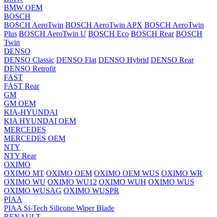
BMW OEM
BOSCH
BOSCH AeroTwin
BOSCH AeroTwin APX
BOSCH AeroTwin
Plus
BOSCH AeroTwin U
BOSCH Eco
BOSCH Rear
BOSCH
Twin
DENSO
DENSO Classic
DENSO Flat
DENSO Hybrid
DENSO Rear
DENSO Retrofit
FAST
FAST Rear
GM
GM OEM
KIA-HYUNDAI
KIA HYUNDAI OEM
MERCEDES
MERCEDES OEM
NTY
NTY Rear
OXIMO
OXIMO MT
OXIMO OEM
OXIMO OEM WUS
OXIMO WR
OXIMO WU
OXIMO WU12
OXIMO WUH
OXIMO WUS
OXIMO WUSAG
OXIMO WUSPR
PIAA
PIAA Si-Tech Silicone Wiper Blade
RENAULT