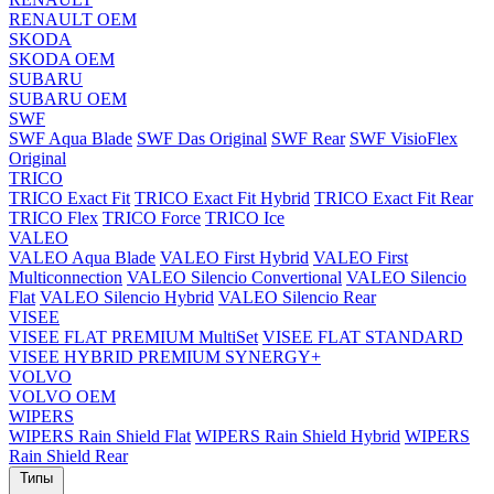
RENAULT OEM
SKODA
SKODA OEM
SUBARU
SUBARU OEM
SWF
SWF Aqua Blade
SWF Das Original
SWF Rear
SWF VisioFlex
Original
TRICO
TRICO Exact Fit
TRICO Exact Fit Hybrid
TRICO Exact Fit Rear
TRICO Flex
TRICO Force
TRICO Ice
VALEO
VALEO Aqua Blade
VALEO First Hybrid
VALEO First
Multiconnection
VALEO Silencio Convertional
VALEO Silencio
Flat
VALEO Silencio Hybrid
VALEO Silencio Rear
VISEE
VISEE FLAT PREMIUM MultiSet
VISEE FLAT STANDARD
VISEE HYBRID PREMIUM SYNERGY+
VOLVO
VOLVO OEM
WIPERS
WIPERS Rain Shield Flat
WIPERS Rain Shield Hybrid
WIPERS
Rain Shield Rear
Типы