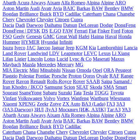
Abarth
Acura
Aiways
Aixam
Alfa Romeo
Alpina
Alpine
ARO
Aston Martin
Audi
Avatr
Avia
BAIC
Barkas
BAW
Bentley
BMW
Bogdan
Brilliance
Buick
BYD
Cadillac
Caterham
Chana
Changhe
Chery
Chevrolet
Chrysler
Citroen
Cupra
Dacia
Dadi
Daewoo
Daihatsu
Datsun
DeLorean
Dodge
DongFeng
DongFeng | DFSK
DS
E.GO
FAW
Ferrari
Fiat
Fisker
Ford
Foton
FSO
Geely
Genesis
GMC
Great Wall
Hafei
Haima
Haval
Honda
Hummer
HYMER
Hyundai
Infiniti
Isuzu
Iveco
JAC
Jaecoo
Jaguar
Jeep
KGM
Kia
Lamborghini
Lancia
Land Rover
Landwind
LDV
Leapmotor
LEVC
Lexus
Li Xiang
Lifan
Ligier
Lincoln
Lotus
Lucid
Lync & Co
Maserati
Maxus
Maybach
Mazda
Mercedes
Mercury
MG
MIA Electric
Mini
Mitsubishi
Nissan
Omoda
Opel
ORA
Peugeot
Piaggio
Polestar
Pontiac
Porsche
Proton
Qoros
Qvale
RAF
Range
Rover
Ravon
Renault
Rolls-Royce
Rover
SAAB
Saipa
Samand /
Iran Khodro / IKCO
Samsung
Scion
SEAT
Skoda
SMA
Smart
Soueast
SsangYong
Subaru
Suzuki
Tata
Tesla
TOGG
Toyota
Vinfast
Volkswagen
Volvo
Vortex
Wanfeng
Wartburg
Wiesmann
Xiaomi
XPENG
Zeekr
Zotye
ZX Auto
ВАЗ (Lada)
ГАЗ
ЗАЗ
(ЗАЗ-Daewoo)
ЗИЛ
ЛуАЗ
Москвич [ИЖ, АЗЛК]
ТагАЗ
УАЗ
Abarth
Acura
Aiways
Aixam
Alfa Romeo
Alpina
Alpine
ARO
Aston Martin
Audi
Avatr
Avia
BAIC
Barkas
BAW
Bentley
BMW
Bogdan
Brilliance
Buick
BYD
Cadillac
Caterham
Chana
Changhe
Chery
Chevrolet
Chrysler
Citroen
Cupra
Dacia
Dadi
Daewoo
Daihatsu
Datsun
DeLorean
Dodge
DongFeng