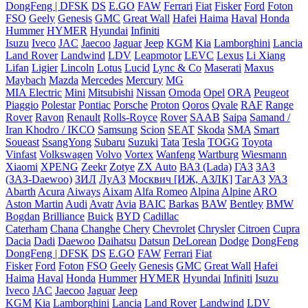
DongFeng | DFSK
DS
E.GO
FAW
Ferrari
Fiat
Fisker
Ford
Foton
FSO
Geely
Genesis
GMC
Great Wall
Hafei
Haima
Haval
Honda
Hummer
HYMER
Hyundai
Infiniti
Isuzu
Iveco
JAC
Jaecoo
Jaguar
Jeep
KGM
Kia
Lamborghini
Lancia
Land Rover
Landwind
LDV
Leapmotor
LEVC
Lexus
Li Xiang
Lifan
Ligier
Lincoln
Lotus
Lucid
Lync & Co
Maserati
Maxus
Maybach
Mazda
Mercedes
Mercury
MG
MIA Electric
Mini
Mitsubishi
Nissan
Omoda
Opel
ORA
Peugeot
Piaggio
Polestar
Pontiac
Porsche
Proton
Qoros
Qvale
RAF
Range
Rover
Ravon
Renault
Rolls-Royce
Rover
SAAB
Saipa
Samand /
Iran Khodro / IKCO
Samsung
Scion
SEAT
Skoda
SMA
Smart
Soueast
SsangYong
Subaru
Suzuki
Tata
Tesla
TOGG
Toyota
Vinfast
Volkswagen
Volvo
Vortex
Wanfeng
Wartburg
Wiesmann
Xiaomi
XPENG
Zeekr
Zotye
ZX Auto
ВАЗ (Lada)
ГАЗ
ЗАЗ
(ЗАЗ-Daewoo)
ЗИЛ
ЛуАЗ
Москвич [ИЖ, АЗЛК]
ТагАЗ
УАЗ
Abarth
Acura
Aiways
Aixam
Alfa Romeo
Alpina
Alpine
ARO
Aston Martin
Audi
Avatr
Avia
BAIC
Barkas
BAW
Bentley
BMW
Bogdan
Brilliance
Buick
BYD
Cadillac
Caterham
Chana
Changhe
Chery
Chevrolet
Chrysler
Citroen
Cupra
Dacia
Dadi
Daewoo
Daihatsu
Datsun
DeLorean
Dodge
DongFeng
DongFeng | DFSK
DS
E.GO
FAW
Ferrari
Fiat
Fisker
Ford
Foton
FSO
Geely
Genesis
GMC
Great Wall
Hafei
Haima
Haval
Honda
Hummer
HYMER
Hyundai
Infiniti
Isuzu
Iveco
JAC
Jaecoo
Jaguar
Jeep
KGM
Kia
Lamborghini
Lancia
Land Rover
Landwind
LDV