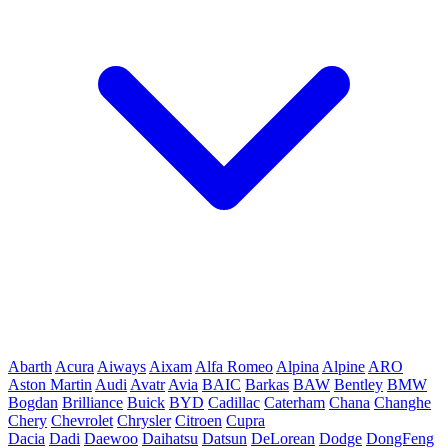
Abarth
Acura
Aiways
Aixam
Alfa Romeo
Alpina
Alpine
ARO
Aston Martin
Audi
Avatr
Avia
BAIC
Barkas
BAW
Bentley
BMW
Bogdan
Brilliance
Buick
BYD
Cadillac
Caterham
Chana
Changhe
Chery
Chevrolet
Chrysler
Citroen
Cupra
Dacia
Dadi
Daewoo
Daihatsu
Datsun
DeLorean
Dodge
DongFeng