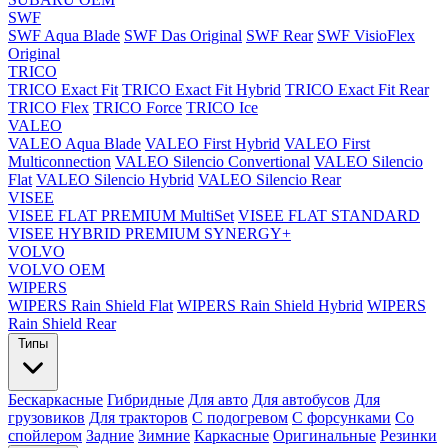
SWF
SWF Aqua Blade
SWF Das Original
SWF Rear
SWF VisioFlex
Original
TRICO
TRICO Exact Fit
TRICO Exact Fit Hybrid
TRICO Exact Fit Rear
TRICO Flex
TRICO Force
TRICO Ice
VALEO
VALEO Aqua Blade
VALEO First Hybrid
VALEO First
Multiconnection
VALEO Silencio Convertional
VALEO Silencio
Flat
VALEO Silencio Hybrid
VALEO Silencio Rear
VISEE
VISEE FLAT PREMIUM MultiSet
VISEE FLAT STANDARD
VISEE HYBRID PREMIUM SYNERGY+
VOLVO
VOLVO OEM
WIPERS
WIPERS Rain Shield Flat
WIPERS Rain Shield Hybrid
WIPERS
Rain Shield Rear
Типы
Бескаркасные
Гибридные
Для авто
Для автобусов
Для
грузовиков
Для тракторов
С подогревом
С форсунками
Со
спойлером
Задние
Зимние
Каркасные
Оригинальные
Резинки