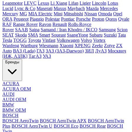
Leapmotor
LEVC
Lexus
Li Xiang
Lifan
Ligier
Lincoln
Lotus
Lucid
Lync & Co
Maserati
Maxus
Maybach
Mazda
Mercedes
Mercury
MG
MIA Electric
Mini
Mitsubishi
Nissan
Omoda
Opel
ORA
Peugeot
Piaggio
Polestar
Pontiac
Porsche
Proton
Qoros
Qvale
RAF
Range Rover
Ravon
Renault
Rolls-Royce
Rover
SAAB
Saipa
Samand / Iran Khodro / IKCO
Samsung
Scion
SEAT
Skoda
SMA
Smart
Soueast
SsangYong
Subaru
Suzuki
Tata
Tesla
TOGG
Toyota
Vinfast
Volkswagen
Volvo
Vortex
Wanfeng
Wartburg
Wiesmann
Xiaomi
XPENG
Zeekr
Zotye
ZX
Auto
ВАЗ (Lada)
ГАЗ
ЗАЗ (ЗАЗ-Daewoo)
ЗИЛ
ЛуАЗ
Москвич
[ИЖ, АЗЛК]
ТагАЗ
УАЗ
Бренды
ACURA
ACURA OEM
AUDI
AUDI OEM
BMW
BMW OEM
BOSCH
BOSCH AeroTwin
BOSCH AeroTwin APX
BOSCH AeroTwin
Plus
BOSCH AeroTwin U
BOSCH Eco
BOSCH Rear
BOSCH
Twin