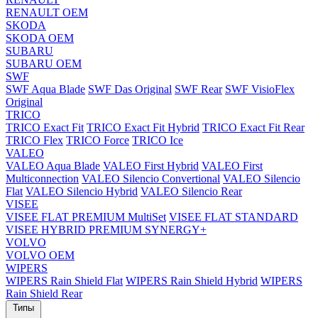
RENAULT OEM
SKODA
SKODA OEM
SUBARU
SUBARU OEM
SWF
SWF Aqua Blade
SWF Das Original
SWF Rear
SWF VisioFlex
Original
TRICO
TRICO Exact Fit
TRICO Exact Fit Hybrid
TRICO Exact Fit Rear
TRICO Flex
TRICO Force
TRICO Ice
VALEO
VALEO Aqua Blade
VALEO First Hybrid
VALEO First
Multiconnection
VALEO Silencio Convertional
VALEO Silencio
Flat
VALEO Silencio Hybrid
VALEO Silencio Rear
VISEE
VISEE FLAT PREMIUM MultiSet
VISEE FLAT STANDARD
VISEE HYBRID PREMIUM SYNERGY+
VOLVO
VOLVO OEM
WIPERS
WIPERS Rain Shield Flat
WIPERS Rain Shield Hybrid
WIPERS
Rain Shield Rear
Типы