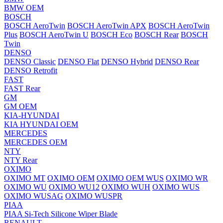
BMW OEM
BOSCH
BOSCH AeroTwin
BOSCH AeroTwin APX
BOSCH AeroTwin
Plus
BOSCH AeroTwin U
BOSCH Eco
BOSCH Rear
BOSCH
Twin
DENSO
DENSO Classic
DENSO Flat
DENSO Hybrid
DENSO Rear
DENSO Retrofit
FAST
FAST Rear
GM
GM OEM
KIA-HYUNDAI
KIA HYUNDAI OEM
MERCEDES
MERCEDES OEM
NTY
NTY Rear
OXIMO
OXIMO MT
OXIMO OEM
OXIMO OEM WUS
OXIMO WR
OXIMO WU
OXIMO WU12
OXIMO WUH
OXIMO WUS
OXIMO WUSAG
OXIMO WUSPR
PIAA
PIAA Si-Tech Silicone Wiper Blade
RENAULT