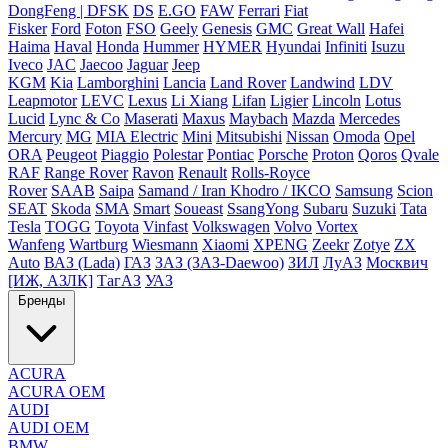
DongFeng | DFSK
DS
E.GO
FAW
Ferrari
Fiat
Fisker
Ford
Foton
FSO
Geely
Genesis
GMC
Great Wall
Hafei
Haima
Haval
Honda
Hummer
HYMER
Hyundai
Infiniti
Isuzu
Iveco
JAC
Jaecoo
Jaguar
Jeep
KGM
Kia
Lamborghini
Lancia
Land Rover
Landwind
LDV
Leapmotor
LEVC
Lexus
Li Xiang
Lifan
Ligier
Lincoln
Lotus
Lucid
Lync & Co
Maserati
Maxus
Maybach
Mazda
Mercedes
Mercury
MG
MIA Electric
Mini
Mitsubishi
Nissan
Omoda
Opel
ORA
Peugeot
Piaggio
Polestar
Pontiac
Porsche
Proton
Qoros
Qvale
RAF
Range Rover
Ravon
Renault
Rolls-Royce
Rover
SAAB
Saipa
Samand / Iran Khodro / IKCO
Samsung
Scion
SEAT
Skoda
SMA
Smart
Soueast
SsangYong
Subaru
Suzuki
Tata
Tesla
TOGG
Toyota
Vinfast
Volkswagen
Volvo
Vortex
Wanfeng
Wartburg
Wiesmann
Xiaomi
XPENG
Zeekr
Zotye
ZX
Auto
ВАЗ (Lada)
ГАЗ
ЗАЗ (ЗАЗ-Daewoo)
ЗИЛ
ЛуАЗ
Москвич
[ИЖ, АЗЛК]
ТагАЗ
УАЗ
Бренды
ACURA
ACURA OEM
AUDI
AUDI OEM
BMW