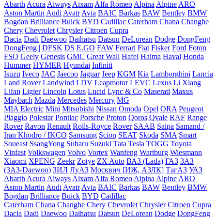
Abarth
Acura
Aiways
Aixam
Alfa Romeo
Alpina
Alpine
ARO
Aston Martin
Audi
Avatr
Avia
BAIC
Barkas
BAW
Bentley
BMW
Bogdan
Brilliance
Buick
BYD
Cadillac
Caterham
Chana
Changhe
Chery
Chevrolet
Chrysler
Citroen
Cupra
Dacia
Dadi
Daewoo
Daihatsu
Datsun
DeLorean
Dodge
DongFeng
DongFeng | DFSK
DS
E.GO
FAW
Ferrari
Fiat
Fisker
Ford
Foton
FSO
Geely
Genesis
GMC
Great Wall
Hafei
Haima
Haval
Honda
Hummer
HYMER
Hyundai
Infiniti
Isuzu
Iveco
JAC
Jaecoo
Jaguar
Jeep
KGM
Kia
Lamborghini
Lancia
Land Rover
Landwind
LDV
Leapmotor
LEVC
Lexus
Li Xiang
Lifan
Ligier
Lincoln
Lotus
Lucid
Lync & Co
Maserati
Maxus
Maybach
Mazda
Mercedes
Mercury
MG
MIA Electric
Mini
Mitsubishi
Nissan
Omoda
Opel
ORA
Peugeot
Piaggio
Polestar
Pontiac
Porsche
Proton
Qoros
Qvale
RAF
Range
Rover
Ravon
Renault
Rolls-Royce
Rover
SAAB
Saipa
Samand /
Iran Khodro / IKCO
Samsung
Scion
SEAT
Skoda
SMA
Smart
Soueast
SsangYong
Subaru
Suzuki
Tata
Tesla
TOGG
Toyota
Vinfast
Volkswagen
Volvo
Vortex
Wanfeng
Wartburg
Wiesmann
Xiaomi
XPENG
Zeekr
Zotye
ZX Auto
ВАЗ (Lada)
ГАЗ
ЗАЗ
(ЗАЗ-Daewoo)
ЗИЛ
ЛуАЗ
Москвич [ИЖ, АЗЛК]
ТагАЗ
УАЗ
Abarth
Acura
Aiways
Aixam
Alfa Romeo
Alpina
Alpine
ARO
Aston Martin
Audi
Avatr
Avia
BAIC
Barkas
BAW
Bentley
BMW
Bogdan
Brilliance
Buick
BYD
Cadillac
Caterham
Chana
Changhe
Chery
Chevrolet
Chrysler
Citroen
Cupra
Dacia
Dadi
Daewoo
Daihatsu
Datsun
DeLorean
Dodge
DongFeng