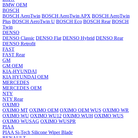
BMW OEM
BOSCH
BOSCH AeroTwin
BOSCH AeroTwin APX
BOSCH AeroTwin
Plus
BOSCH AeroTwin U
BOSCH Eco
BOSCH Rear
BOSCH
Twin
DENSO
DENSO Classic
DENSO Flat
DENSO Hybrid
DENSO Rear
DENSO Retrofit
FAST
FAST Rear
GM
GM OEM
KIA-HYUNDAI
KIA HYUNDAI OEM
MERCEDES
MERCEDES OEM
NTY
NTY Rear
OXIMO
OXIMO MT
OXIMO OEM
OXIMO OEM WUS
OXIMO WR
OXIMO WU
OXIMO WU12
OXIMO WUH
OXIMO WUS
OXIMO WUSAG
OXIMO WUSPR
PIAA
PIAA Si-Tech Silicone Wiper Blade
RENAULT