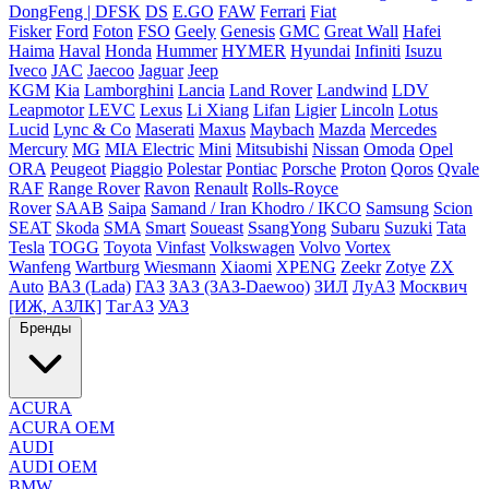
DongFeng | DFSK
DS
E.GO
FAW
Ferrari
Fiat
Fisker
Ford
Foton
FSO
Geely
Genesis
GMC
Great Wall
Hafei
Haima
Haval
Honda
Hummer
HYMER
Hyundai
Infiniti
Isuzu
Iveco
JAC
Jaecoo
Jaguar
Jeep
KGM
Kia
Lamborghini
Lancia
Land Rover
Landwind
LDV
Leapmotor
LEVC
Lexus
Li Xiang
Lifan
Ligier
Lincoln
Lotus
Lucid
Lync & Co
Maserati
Maxus
Maybach
Mazda
Mercedes
Mercury
MG
MIA Electric
Mini
Mitsubishi
Nissan
Omoda
Opel
ORA
Peugeot
Piaggio
Polestar
Pontiac
Porsche
Proton
Qoros
Qvale
RAF
Range Rover
Ravon
Renault
Rolls-Royce
Rover
SAAB
Saipa
Samand / Iran Khodro / IKCO
Samsung
Scion
SEAT
Skoda
SMA
Smart
Soueast
SsangYong
Subaru
Suzuki
Tata
Tesla
TOGG
Toyota
Vinfast
Volkswagen
Volvo
Vortex
Wanfeng
Wartburg
Wiesmann
Xiaomi
XPENG
Zeekr
Zotye
ZX
Auto
ВАЗ (Lada)
ГАЗ
ЗАЗ (ЗАЗ-Daewoo)
ЗИЛ
ЛуАЗ
Москвич
[ИЖ, АЗЛК]
ТагАЗ
УАЗ
Бренды
ACURA
ACURA OEM
AUDI
AUDI OEM
BMW