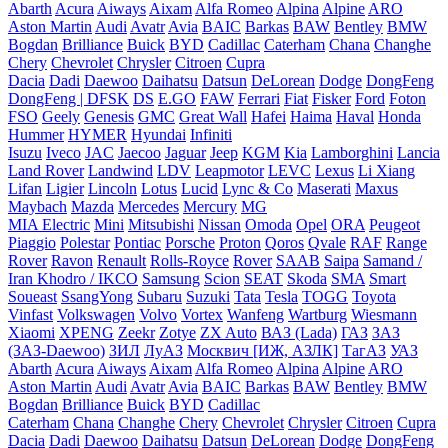
Abarth
Acura
Aiways
Aixam
Alfa Romeo
Alpina
Alpine
ARO
Aston Martin
Audi
Avatr
Avia
BAIC
Barkas
BAW
Bentley
BMW
Bogdan
Brilliance
Buick
BYD
Cadillac
Caterham
Chana
Changhe
Chery
Chevrolet
Chrysler
Citroen
Cupra
Dacia
Dadi
Daewoo
Daihatsu
Datsun
DeLorean
Dodge
DongFeng
DongFeng | DFSK
DS
E.GO
FAW
Ferrari
Fiat
Fisker
Ford
Foton
FSO
Geely
Genesis
GMC
Great Wall
Hafei
Haima
Haval
Honda
Hummer
HYMER
Hyundai
Infiniti
Isuzu
Iveco
JAC
Jaecoo
Jaguar
Jeep
KGM
Kia
Lamborghini
Lancia
Land Rover
Landwind
LDV
Leapmotor
LEVC
Lexus
Li Xiang
Lifan
Ligier
Lincoln
Lotus
Lucid
Lync & Co
Maserati
Maxus
Maybach
Mazda
Mercedes
Mercury
MG
MIA Electric
Mini
Mitsubishi
Nissan
Omoda
Opel
ORA
Peugeot
Piaggio
Polestar
Pontiac
Porsche
Proton
Qoros
Qvale
RAF
Range
Rover
Ravon
Renault
Rolls-Royce
Rover
SAAB
Saipa
Samand /
Iran Khodro / IKCO
Samsung
Scion
SEAT
Skoda
SMA
Smart
Soueast
SsangYong
Subaru
Suzuki
Tata
Tesla
TOGG
Toyota
Vinfast
Volkswagen
Volvo
Vortex
Wanfeng
Wartburg
Wiesmann
Xiaomi
XPENG
Zeekr
Zotye
ZX Auto
ВАЗ (Lada)
ГАЗ
ЗАЗ
(ЗАЗ-Daewoo)
ЗИЛ
ЛуАЗ
Москвич [ИЖ, АЗЛК]
ТагАЗ
УАЗ
Abarth
Acura
Aiways
Aixam
Alfa Romeo
Alpina
Alpine
ARO
Aston Martin
Audi
Avatr
Avia
BAIC
Barkas
BAW
Bentley
BMW
Bogdan
Brilliance
Buick
BYD
Cadillac
Caterham
Chana
Changhe
Chery
Chevrolet
Chrysler
Citroen
Cupra
Dacia
Dadi
Daewoo
Daihatsu
Datsun
DeLorean
Dodge
DongFeng