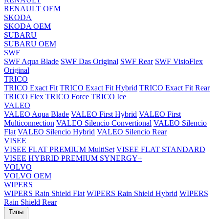
RENAULT OEM
SKODA
SKODA OEM
SUBARU
SUBARU OEM
SWF
SWF Aqua Blade
SWF Das Original
SWF Rear
SWF VisioFlex
Original
TRICO
TRICO Exact Fit
TRICO Exact Fit Hybrid
TRICO Exact Fit Rear
TRICO Flex
TRICO Force
TRICO Ice
VALEO
VALEO Aqua Blade
VALEO First Hybrid
VALEO First
Multiconnection
VALEO Silencio Convertional
VALEO Silencio
Flat
VALEO Silencio Hybrid
VALEO Silencio Rear
VISEE
VISEE FLAT PREMIUM MultiSet
VISEE FLAT STANDARD
VISEE HYBRID PREMIUM SYNERGY+
VOLVO
VOLVO OEM
WIPERS
WIPERS Rain Shield Flat
WIPERS Rain Shield Hybrid
WIPERS
Rain Shield Rear
Типы