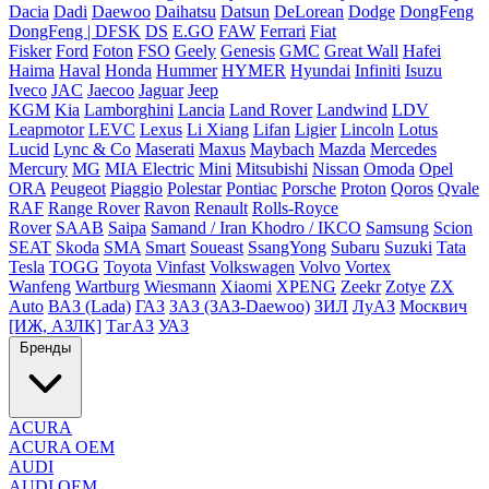
Dacia
Dadi
Daewoo
Daihatsu
Datsun
DeLorean
Dodge
DongFeng
DongFeng | DFSK
DS
E.GO
FAW
Ferrari
Fiat
Fisker
Ford
Foton
FSO
Geely
Genesis
GMC
Great Wall
Hafei
Haima
Haval
Honda
Hummer
HYMER
Hyundai
Infiniti
Isuzu
Iveco
JAC
Jaecoo
Jaguar
Jeep
KGM
Kia
Lamborghini
Lancia
Land Rover
Landwind
LDV
Leapmotor
LEVC
Lexus
Li Xiang
Lifan
Ligier
Lincoln
Lotus
Lucid
Lync & Co
Maserati
Maxus
Maybach
Mazda
Mercedes
Mercury
MG
MIA Electric
Mini
Mitsubishi
Nissan
Omoda
Opel
ORA
Peugeot
Piaggio
Polestar
Pontiac
Porsche
Proton
Qoros
Qvale
RAF
Range Rover
Ravon
Renault
Rolls-Royce
Rover
SAAB
Saipa
Samand / Iran Khodro / IKCO
Samsung
Scion
SEAT
Skoda
SMA
Smart
Soueast
SsangYong
Subaru
Suzuki
Tata
Tesla
TOGG
Toyota
Vinfast
Volkswagen
Volvo
Vortex
Wanfeng
Wartburg
Wiesmann
Xiaomi
XPENG
Zeekr
Zotye
ZX
Auto
ВАЗ (Lada)
ГАЗ
ЗАЗ (ЗАЗ-Daewoo)
ЗИЛ
ЛуАЗ
Москвич
[ИЖ, АЗЛК]
ТагАЗ
УАЗ
Бренды
ACURA
ACURA OEM
AUDI
AUDI OEM