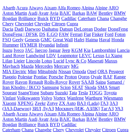
Abarth
Acura
Aiways
Aixam
Alfa Romeo
Alpina
Alpine
ARO
Aston Martin
Audi
Avatr
Avia
BAIC
Barkas
BAW
Bentley
BMW
Bogdan
Brilliance
Buick
BYD
Cadillac
Caterham
Chana
Changhe
Chery
Chevrolet
Chrysler
Citroen
Cupra
Dacia
Dadi
Daewoo
Daihatsu
Datsun
DeLorean
Dodge
DongFeng
DongFeng | DFSK
DS
E.GO
FAW
Ferrari
Fiat
Fisker
Ford
Foton
FSO
Geely
Genesis
GMC
Great Wall
Hafei
Haima
Haval
Honda
Hummer
HYMER
Hyundai
Infiniti
Isuzu
Iveco
JAC
Jaecoo
Jaguar
Jeep
KGM
Kia
Lamborghini
Lancia
Land Rover
Landwind
LDV
Leapmotor
LEVC
Lexus
Li Xiang
Lifan
Ligier
Lincoln
Lotus
Lucid
Lync & Co
Maserati
Maxus
Maybach
Mazda
Mercedes
Mercury
MG
MIA Electric
Mini
Mitsubishi
Nissan
Omoda
Opel
ORA
Peugeot
Piaggio
Polestar
Pontiac
Porsche
Proton
Qoros
Qvale
RAF
Range
Rover
Ravon
Renault
Rolls-Royce
Rover
SAAB
Saipa
Samand /
Iran Khodro / IKCO
Samsung
Scion
SEAT
Skoda
SMA
Smart
Soueast
SsangYong
Subaru
Suzuki
Tata
Tesla
TOGG
Toyota
Vinfast
Volkswagen
Volvo
Vortex
Wanfeng
Wartburg
Wiesmann
Xiaomi
XPENG
Zeekr
Zotye
ZX Auto
ВАЗ (Lada)
ГАЗ
ЗАЗ
(ЗАЗ-Daewoo)
ЗИЛ
ЛуАЗ
Москвич [ИЖ, АЗЛК]
ТагАЗ
УАЗ
Abarth
Acura
Aiways
Aixam
Alfa Romeo
Alpina
Alpine
ARO
Aston Martin
Audi
Avatr
Avia
BAIC
Barkas
BAW
Bentley
BMW
Bogdan
Brilliance
Buick
BYD
Cadillac
Caterham
Chana
Changhe
Chery
Chevrolet
Chrysler
Citroen
Cupra