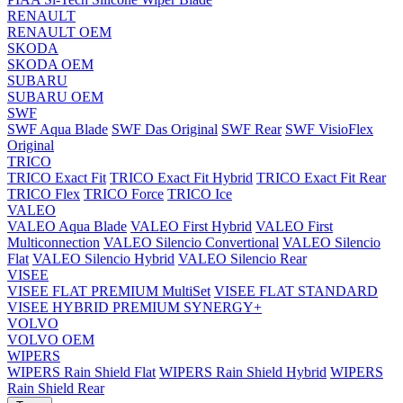
RENAULT
RENAULT OEM
SKODA
SKODA OEM
SUBARU
SUBARU OEM
SWF
SWF Aqua Blade
SWF Das Original
SWF Rear
SWF VisioFlex
Original
TRICO
TRICO Exact Fit
TRICO Exact Fit Hybrid
TRICO Exact Fit Rear
TRICO Flex
TRICO Force
TRICO Ice
VALEO
VALEO Aqua Blade
VALEO First Hybrid
VALEO First
Multiconnection
VALEO Silencio Convertional
VALEO Silencio
Flat
VALEO Silencio Hybrid
VALEO Silencio Rear
VISEE
VISEE FLAT PREMIUM MultiSet
VISEE FLAT STANDARD
VISEE HYBRID PREMIUM SYNERGY+
VOLVO
VOLVO OEM
WIPERS
WIPERS Rain Shield Flat
WIPERS Rain Shield Hybrid
WIPERS
Rain Shield Rear