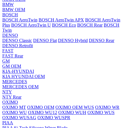
BMW
BMW OEM
BOSCH
BOSCH AeroTwin
BOSCH AeroTwin APX
BOSCH AeroTwin
Plus
BOSCH AeroTwin U
BOSCH Eco
BOSCH Rear
BOSCH
Twin
DENSO
DENSO Classic
DENSO Flat
DENSO Hybrid
DENSO Rear
DENSO Retrofit
FAST
FAST Rear
GM
GM OEM
KIA-HYUNDAI
KIA HYUNDAI OEM
MERCEDES
MERCEDES OEM
NTY
NTY Rear
OXIMO
OXIMO MT
OXIMO OEM
OXIMO OEM WUS
OXIMO WR
OXIMO WU
OXIMO WU12
OXIMO WUH
OXIMO WUS
OXIMO WUSAG
OXIMO WUSPR
PIAA
PIAA Si-Tech Silicone Wiper Blade