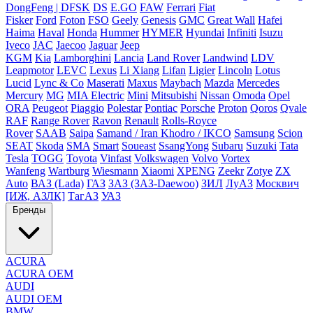
DongFeng | DFSK
DS
E.GO
FAW
Ferrari
Fiat
Fisker
Ford
Foton
FSO
Geely
Genesis
GMC
Great Wall
Hafei
Haima
Haval
Honda
Hummer
HYMER
Hyundai
Infiniti
Isuzu
Iveco
JAC
Jaecoo
Jaguar
Jeep
KGM
Kia
Lamborghini
Lancia
Land Rover
Landwind
LDV
Leapmotor
LEVC
Lexus
Li Xiang
Lifan
Ligier
Lincoln
Lotus
Lucid
Lync & Co
Maserati
Maxus
Maybach
Mazda
Mercedes
Mercury
MG
MIA Electric
Mini
Mitsubishi
Nissan
Omoda
Opel
ORA
Peugeot
Piaggio
Polestar
Pontiac
Porsche
Proton
Qoros
Qvale
RAF
Range Rover
Ravon
Renault
Rolls-Royce
Rover
SAAB
Saipa
Samand / Iran Khodro / IKCO
Samsung
Scion
SEAT
Skoda
SMA
Smart
Soueast
SsangYong
Subaru
Suzuki
Tata
Tesla
TOGG
Toyota
Vinfast
Volkswagen
Volvo
Vortex
Wanfeng
Wartburg
Wiesmann
Xiaomi
XPENG
Zeekr
Zotye
ZX
Auto
ВАЗ (Lada)
ГАЗ
ЗАЗ (ЗАЗ-Daewoo)
ЗИЛ
ЛуАЗ
Москвич
[ИЖ, АЗЛК]
ТагАЗ
УАЗ
Бренды
ACURA
ACURA OEM
AUDI
AUDI OEM
BMW