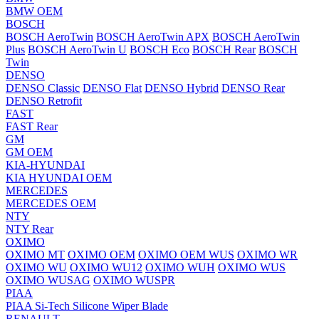
BMW OEM
BOSCH
BOSCH AeroTwin
BOSCH AeroTwin APX
BOSCH AeroTwin
Plus
BOSCH AeroTwin U
BOSCH Eco
BOSCH Rear
BOSCH
Twin
DENSO
DENSO Classic
DENSO Flat
DENSO Hybrid
DENSO Rear
DENSO Retrofit
FAST
FAST Rear
GM
GM OEM
KIA-HYUNDAI
KIA HYUNDAI OEM
MERCEDES
MERCEDES OEM
NTY
NTY Rear
OXIMO
OXIMO MT
OXIMO OEM
OXIMO OEM WUS
OXIMO WR
OXIMO WU
OXIMO WU12
OXIMO WUH
OXIMO WUS
OXIMO WUSAG
OXIMO WUSPR
PIAA
PIAA Si-Tech Silicone Wiper Blade
RENAULT