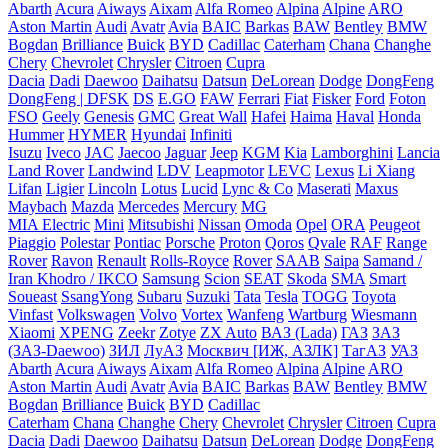
Abarth
Acura
Aiways
Aixam
Alfa Romeo
Alpina
Alpine
ARO
Aston Martin
Audi
Avatr
Avia
BAIC
Barkas
BAW
Bentley
BMW
Bogdan
Brilliance
Buick
BYD
Cadillac
Caterham
Chana
Changhe
Chery
Chevrolet
Chrysler
Citroen
Cupra
Dacia
Dadi
Daewoo
Daihatsu
Datsun
DeLorean
Dodge
DongFeng
DongFeng | DFSK
DS
E.GO
FAW
Ferrari
Fiat
Fisker
Ford
Foton
FSO
Geely
Genesis
GMC
Great Wall
Hafei
Haima
Haval
Honda
Hummer
HYMER
Hyundai
Infiniti
Isuzu
Iveco
JAC
Jaecoo
Jaguar
Jeep
KGM
Kia
Lamborghini
Lancia
Land Rover
Landwind
LDV
Leapmotor
LEVC
Lexus
Li Xiang
Lifan
Ligier
Lincoln
Lotus
Lucid
Lync & Co
Maserati
Maxus
Maybach
Mazda
Mercedes
Mercury
MG
MIA Electric
Mini
Mitsubishi
Nissan
Omoda
Opel
ORA
Peugeot
Piaggio
Polestar
Pontiac
Porsche
Proton
Qoros
Qvale
RAF
Range
Rover
Ravon
Renault
Rolls-Royce
Rover
SAAB
Saipa
Samand /
Iran Khodro / IKCO
Samsung
Scion
SEAT
Skoda
SMA
Smart
Soueast
SsangYong
Subaru
Suzuki
Tata
Tesla
TOGG
Toyota
Vinfast
Volkswagen
Volvo
Vortex
Wanfeng
Wartburg
Wiesmann
Xiaomi
XPENG
Zeekr
Zotye
ZX Auto
ВАЗ (Lada)
ГАЗ
ЗАЗ
(ЗАЗ-Daewoo)
ЗИЛ
ЛуАЗ
Москвич [ИЖ, АЗЛК]
ТагАЗ
УАЗ
Abarth
Acura
Aiways
Aixam
Alfa Romeo
Alpina
Alpine
ARO
Aston Martin
Audi
Avatr
Avia
BAIC
Barkas
BAW
Bentley
BMW
Bogdan
Brilliance
Buick
BYD
Cadillac
Caterham
Chana
Changhe
Chery
Chevrolet
Chrysler
Citroen
Cupra
Dacia
Dadi
Daewoo
Daihatsu
Datsun
DeLorean
Dodge
DongFeng