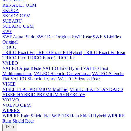
RENAULT OEM
SKODA
SKODA OEM
SUBARU
SUBARU OEM
SWF
SWF Aqua Blade
SWF Das Original
SWF Rear
SWF VisioFlex
Original
TRICO
TRICO Exact Fit
TRICO Exact Fit Hybrid
TRICO Exact Fit Rear
TRICO Flex
TRICO Force
TRICO Ice
VALEO
VALEO Aqua Blade
VALEO First Hybrid
VALEO First
Multiconnection
VALEO Silencio Convertional
VALEO Silencio
Flat
VALEO Silencio Hybrid
VALEO Silencio Rear
VISEE
VISEE FLAT PREMIUM MultiSet
VISEE FLAT STANDARD
VISEE HYBRID PREMIUM SYNERGY+
VOLVO
VOLVO OEM
WIPERS
WIPERS Rain Shield Flat
WIPERS Rain Shield Hybrid
WIPERS
Rain Shield Rear
Типы