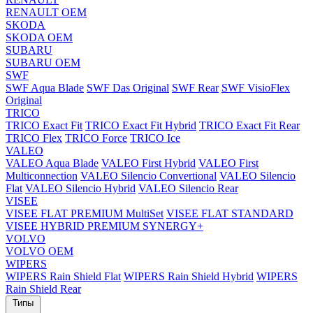
RENAULT OEM
SKODA
SKODA OEM
SUBARU
SUBARU OEM
SWF
SWF Aqua Blade
SWF Das Original
SWF Rear
SWF VisioFlex
Original
TRICO
TRICO Exact Fit
TRICO Exact Fit Hybrid
TRICO Exact Fit Rear
TRICO Flex
TRICO Force
TRICO Ice
VALEO
VALEO Aqua Blade
VALEO First Hybrid
VALEO First
Multiconnection
VALEO Silencio Convertional
VALEO Silencio
Flat
VALEO Silencio Hybrid
VALEO Silencio Rear
VISEE
VISEE FLAT PREMIUM MultiSet
VISEE FLAT STANDARD
VISEE HYBRID PREMIUM SYNERGY+
VOLVO
VOLVO OEM
WIPERS
WIPERS Rain Shield Flat
WIPERS Rain Shield Hybrid
WIPERS
Rain Shield Rear
Типы