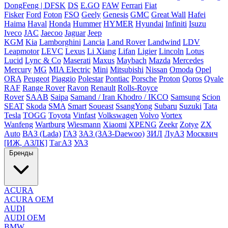
DongFeng | DFSK
DS
E.GO
FAW
Ferrari
Fiat
Fisker
Ford
Foton
FSO
Geely
Genesis
GMC
Great Wall
Hafei
Haima
Haval
Honda
Hummer
HYMER
Hyundai
Infiniti
Isuzu
Iveco
JAC
Jaecoo
Jaguar
Jeep
KGM
Kia
Lamborghini
Lancia
Land Rover
Landwind
LDV
Leapmotor
LEVC
Lexus
Li Xiang
Lifan
Ligier
Lincoln
Lotus
Lucid
Lync & Co
Maserati
Maxus
Maybach
Mazda
Mercedes
Mercury
MG
MIA Electric
Mini
Mitsubishi
Nissan
Omoda
Opel
ORA
Peugeot
Piaggio
Polestar
Pontiac
Porsche
Proton
Qoros
Qvale
RAF
Range Rover
Ravon
Renault
Rolls-Royce
Rover
SAAB
Saipa
Samand / Iran Khodro / IKCO
Samsung
Scion
SEAT
Skoda
SMA
Smart
Soueast
SsangYong
Subaru
Suzuki
Tata
Tesla
TOGG
Toyota
Vinfast
Volkswagen
Volvo
Vortex
Wanfeng
Wartburg
Wiesmann
Xiaomi
XPENG
Zeekr
Zotye
ZX
Auto
ВАЗ (Lada)
ГАЗ
ЗАЗ (ЗАЗ-Daewoo)
ЗИЛ
ЛуАЗ
Москвич
[ИЖ, АЗЛК]
ТагАЗ
УАЗ
Бренды
ACURA
ACURA OEM
AUDI
AUDI OEM
BMW