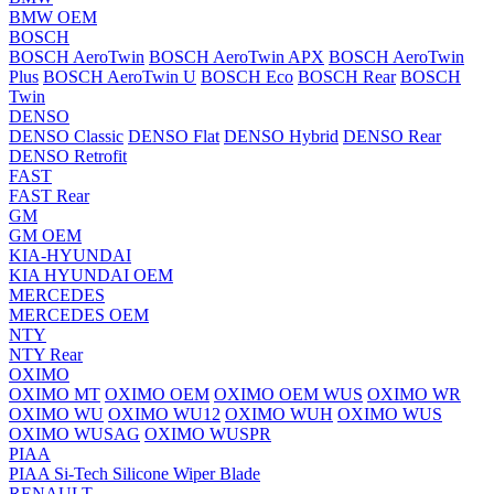
BMW OEM
BOSCH
BOSCH AeroTwin
BOSCH AeroTwin APX
BOSCH AeroTwin
Plus
BOSCH AeroTwin U
BOSCH Eco
BOSCH Rear
BOSCH
Twin
DENSO
DENSO Classic
DENSO Flat
DENSO Hybrid
DENSO Rear
DENSO Retrofit
FAST
FAST Rear
GM
GM OEM
KIA-HYUNDAI
KIA HYUNDAI OEM
MERCEDES
MERCEDES OEM
NTY
NTY Rear
OXIMO
OXIMO MT
OXIMO OEM
OXIMO OEM WUS
OXIMO WR
OXIMO WU
OXIMO WU12
OXIMO WUH
OXIMO WUS
OXIMO WUSAG
OXIMO WUSPR
PIAA
PIAA Si-Tech Silicone Wiper Blade
RENAULT