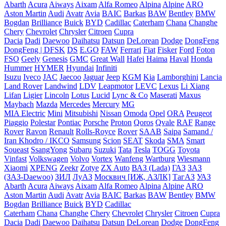
Abarth
Acura
Aiways
Aixam
Alfa Romeo
Alpina
Alpine
ARO
Aston Martin
Audi
Avatr
Avia
BAIC
Barkas
BAW
Bentley
BMW
Bogdan
Brilliance
Buick
BYD
Cadillac
Caterham
Chana
Changhe
Chery
Chevrolet
Chrysler
Citroen
Cupra
Dacia
Dadi
Daewoo
Daihatsu
Datsun
DeLorean
Dodge
DongFeng
DongFeng | DFSK
DS
E.GO
FAW
Ferrari
Fiat
Fisker
Ford
Foton
FSO
Geely
Genesis
GMC
Great Wall
Hafei
Haima
Haval
Honda
Hummer
HYMER
Hyundai
Infiniti
Isuzu
Iveco
JAC
Jaecoo
Jaguar
Jeep
KGM
Kia
Lamborghini
Lancia
Land Rover
Landwind
LDV
Leapmotor
LEVC
Lexus
Li Xiang
Lifan
Ligier
Lincoln
Lotus
Lucid
Lync & Co
Maserati
Maxus
Maybach
Mazda
Mercedes
Mercury
MG
MIA Electric
Mini
Mitsubishi
Nissan
Omoda
Opel
ORA
Peugeot
Piaggio
Polestar
Pontiac
Porsche
Proton
Qoros
Qvale
RAF
Range
Rover
Ravon
Renault
Rolls-Royce
Rover
SAAB
Saipa
Samand /
Iran Khodro / IKCO
Samsung
Scion
SEAT
Skoda
SMA
Smart
Soueast
SsangYong
Subaru
Suzuki
Tata
Tesla
TOGG
Toyota
Vinfast
Volkswagen
Volvo
Vortex
Wanfeng
Wartburg
Wiesmann
Xiaomi
XPENG
Zeekr
Zotye
ZX Auto
ВАЗ (Lada)
ГАЗ
ЗАЗ
(ЗАЗ-Daewoo)
ЗИЛ
ЛуАЗ
Москвич [ИЖ, АЗЛК]
ТагАЗ
УАЗ
Abarth
Acura
Aiways
Aixam
Alfa Romeo
Alpina
Alpine
ARO
Aston Martin
Audi
Avatr
Avia
BAIC
Barkas
BAW
Bentley
BMW
Bogdan
Brilliance
Buick
BYD
Cadillac
Caterham
Chana
Changhe
Chery
Chevrolet
Chrysler
Citroen
Cupra
Dacia
Dadi
Daewoo
Daihatsu
Datsun
DeLorean
Dodge
DongFeng