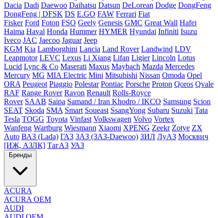
Dacia
Dadi
Daewoo
Daihatsu
Datsun
DeLorean
Dodge
DongFeng
DongFeng | DFSK
DS
E.GO
FAW
Ferrari
Fiat
Fisker
Ford
Foton
FSO
Geely
Genesis
GMC
Great Wall
Hafei
Haima
Haval
Honda
Hummer
HYMER
Hyundai
Infiniti
Isuzu
Iveco
JAC
Jaecoo
Jaguar
Jeep
KGM
Kia
Lamborghini
Lancia
Land Rover
Landwind
LDV
Leapmotor
LEVC
Lexus
Li Xiang
Lifan
Ligier
Lincoln
Lotus
Lucid
Lync & Co
Maserati
Maxus
Maybach
Mazda
Mercedes
Mercury
MG
MIA Electric
Mini
Mitsubishi
Nissan
Omoda
Opel
ORA
Peugeot
Piaggio
Polestar
Pontiac
Porsche
Proton
Qoros
Qvale
RAF
Range Rover
Ravon
Renault
Rolls-Royce
Rover
SAAB
Saipa
Samand / Iran Khodro / IKCO
Samsung
Scion
SEAT
Skoda
SMA
Smart
Soueast
SsangYong
Subaru
Suzuki
Tata
Tesla
TOGG
Toyota
Vinfast
Volkswagen
Volvo
Vortex
Wanfeng
Wartburg
Wiesmann
Xiaomi
XPENG
Zeekr
Zotye
ZX
Auto
ВАЗ (Lada)
ГАЗ
ЗАЗ (ЗАЗ-Daewoo)
ЗИЛ
ЛуАЗ
Москвич
[ИЖ, АЗЛК]
ТагАЗ
УАЗ
Бренды
ACURA
ACURA OEM
AUDI
AUDI OEM