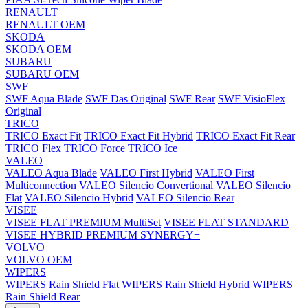
RENAULT
RENAULT OEM
SKODA
SKODA OEM
SUBARU
SUBARU OEM
SWF
SWF Aqua Blade
SWF Das Original
SWF Rear
SWF VisioFlex
Original
TRICO
TRICO Exact Fit
TRICO Exact Fit Hybrid
TRICO Exact Fit Rear
TRICO Flex
TRICO Force
TRICO Ice
VALEO
VALEO Aqua Blade
VALEO First Hybrid
VALEO First
Multiconnection
VALEO Silencio Convertional
VALEO Silencio
Flat
VALEO Silencio Hybrid
VALEO Silencio Rear
VISEE
VISEE FLAT PREMIUM MultiSet
VISEE FLAT STANDARD
VISEE HYBRID PREMIUM SYNERGY+
VOLVO
VOLVO OEM
WIPERS
WIPERS Rain Shield Flat
WIPERS Rain Shield Hybrid
WIPERS
Rain Shield Rear