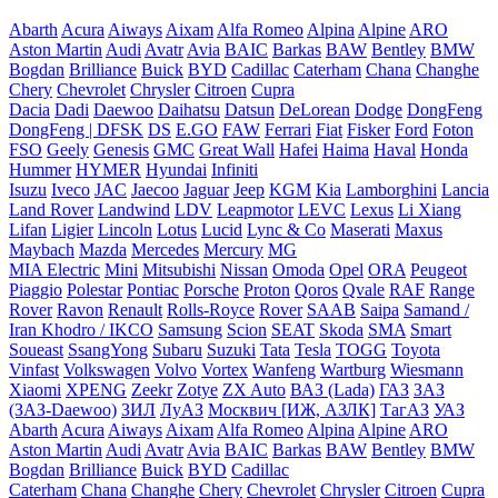
Abarth
Acura
Aiways
Aixam
Alfa Romeo
Alpina
Alpine
ARO
Aston Martin
Audi
Avatr
Avia
BAIC
Barkas
BAW
Bentley
BMW
Bogdan
Brilliance
Buick
BYD
Cadillac
Caterham
Chana
Changhe
Chery
Chevrolet
Chrysler
Citroen
Cupra
Dacia
Dadi
Daewoo
Daihatsu
Datsun
DeLorean
Dodge
DongFeng
DongFeng | DFSK
DS
E.GO
FAW
Ferrari
Fiat
Fisker
Ford
Foton
FSO
Geely
Genesis
GMC
Great Wall
Hafei
Haima
Haval
Honda
Hummer
HYMER
Hyundai
Infiniti
Isuzu
Iveco
JAC
Jaecoo
Jaguar
Jeep
KGM
Kia
Lamborghini
Lancia
Land Rover
Landwind
LDV
Leapmotor
LEVC
Lexus
Li Xiang
Lifan
Ligier
Lincoln
Lotus
Lucid
Lync & Co
Maserati
Maxus
Maybach
Mazda
Mercedes
Mercury
MG
MIA Electric
Mini
Mitsubishi
Nissan
Omoda
Opel
ORA
Peugeot
Piaggio
Polestar
Pontiac
Porsche
Proton
Qoros
Qvale
RAF
Range
Rover
Ravon
Renault
Rolls-Royce
Rover
SAAB
Saipa
Samand /
Iran Khodro / IKCO
Samsung
Scion
SEAT
Skoda
SMA
Smart
Soueast
SsangYong
Subaru
Suzuki
Tata
Tesla
TOGG
Toyota
Vinfast
Volkswagen
Volvo
Vortex
Wanfeng
Wartburg
Wiesmann
Xiaomi
XPENG
Zeekr
Zotye
ZX Auto
ВАЗ (Lada)
ГАЗ
ЗАЗ
(ЗАЗ-Daewoo)
ЗИЛ
ЛуАЗ
Москвич [ИЖ, АЗЛК]
ТагАЗ
УАЗ
Abarth
Acura
Aiways
Aixam
Alfa Romeo
Alpina
Alpine
ARO
Aston Martin
Audi
Avatr
Avia
BAIC
Barkas
BAW
Bentley
BMW
Bogdan
Brilliance
Buick
BYD
Cadillac
Caterham
Chana
Changhe
Chery
Chevrolet
Chrysler
Citroen
Cupra