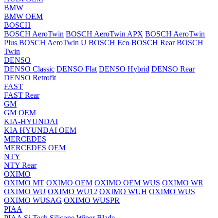
BMW
BMW OEM
BOSCH
BOSCH AeroTwin
BOSCH AeroTwin APX
BOSCH AeroTwin
Plus
BOSCH AeroTwin U
BOSCH Eco
BOSCH Rear
BOSCH
Twin
DENSO
DENSO Classic
DENSO Flat
DENSO Hybrid
DENSO Rear
DENSO Retrofit
FAST
FAST Rear
GM
GM OEM
KIA-HYUNDAI
KIA HYUNDAI OEM
MERCEDES
MERCEDES OEM
NTY
NTY Rear
OXIMO
OXIMO MT
OXIMO OEM
OXIMO OEM WUS
OXIMO WR
OXIMO WU
OXIMO WU12
OXIMO WUH
OXIMO WUS
OXIMO WUSAG
OXIMO WUSPR
PIAA
PIAA Si-Tech Silicone Wiper Blade