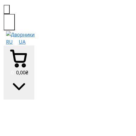
0
RU
UA
0
0
,00
₴