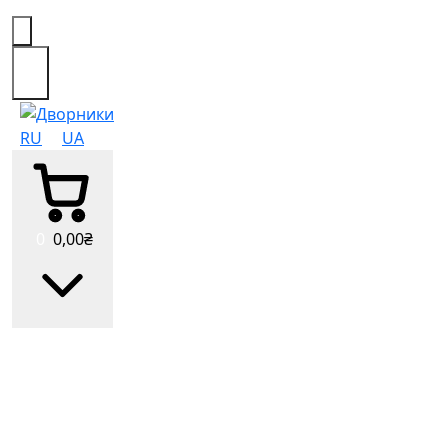
0
RU
UA
0
0
,00
₴