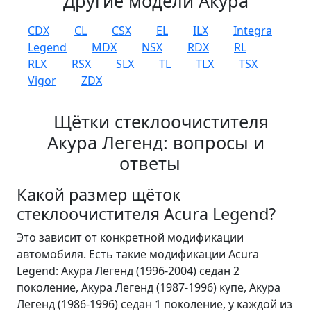
Другие модели Акура
CDX
CL
CSX
EL
ILX
Integra
Legend
MDX
NSX
RDX
RL
RLX
RSX
SLX
TL
TLX
TSX
Vigor
ZDX
Щётки стеклоочистителя
Акура Легенд: вопросы и
ответы
Какой размер щёток
стеклоочистителя Acura Legend?
Это зависит от конкретной модификации
автомобиля. Есть такие модификации Acura
Legend: Акура Легенд (1996-2004) седан 2
поколение, Акура Легенд (1987-1996) купе, Акура
Легенд (1986-1996) седан 1 поколение, у каждой из