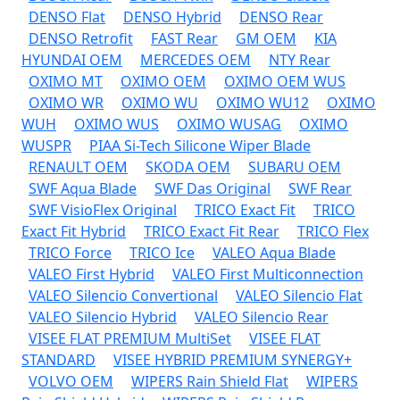
DENSO Flat
DENSO Hybrid
DENSO Rear
DENSO Retrofit
FAST Rear
GM OEM
KIA
HYUNDAI OEM
MERCEDES OEM
NTY Rear
OXIMO MT
OXIMO OEM
OXIMO OEM WUS
OXIMO WR
OXIMO WU
OXIMO WU12
OXIMO
WUH
OXIMO WUS
OXIMO WUSAG
OXIMO
WUSPR
PIAA Si-Tech Silicone Wiper Blade
RENAULT OEM
SKODA OEM
SUBARU OEM
SWF Aqua Blade
SWF Das Original
SWF Rear
SWF VisioFlex Original
TRICO Exact Fit
TRICO
Exact Fit Hybrid
TRICO Exact Fit Rear
TRICO Flex
TRICO Force
TRICO Ice
VALEO Aqua Blade
VALEO First Hybrid
VALEO First Multiconnection
VALEO Silencio Convertional
VALEO Silencio Flat
VALEO Silencio Hybrid
VALEO Silencio Rear
VISEE FLAT PREMIUM MultiSet
VISEE FLAT
STANDARD
VISEE HYBRID PREMIUM SYNERGY+
VOLVO OEM
WIPERS Rain Shield Flat
WIPERS