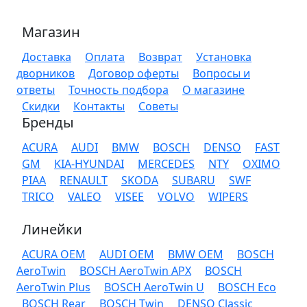
Магазин
Доставка
Оплата
Возврат
Установка
дворников
Договор оферты
Вопросы и
ответы
Точность подбора
О магазине
Скидки
Контакты
Советы
Бренды
ACURA
AUDI
BMW
BOSCH
DENSO
FAST
GM
KIA-HYUNDAI
MERCEDES
NTY
OXIMO
PIAA
RENAULT
SKODA
SUBARU
SWF
TRICO
VALEO
VISEE
VOLVO
WIPERS
Линейки
ACURA OEM
AUDI OEM
BMW OEM
BOSCH
AeroTwin
BOSCH AeroTwin APX
BOSCH
AeroTwin Plus
BOSCH AeroTwin U
BOSCH Eco
BOSCH Rear
BOSCH Twin
DENSO Classic