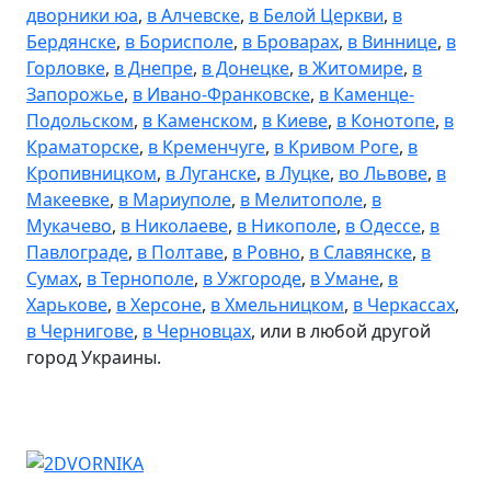
дворники юа
,
в Алчевске
,
в Белой Церкви
,
в
Бердянске
,
в Борисполе
,
в Броварах
,
в Виннице
,
в
Горловке
,
в Днепре
,
в Донецке
,
в Житомире
,
в
Запорожье
,
в Ивано-Франковске
,
в Каменце-
Подольском
,
в Каменском
,
в Киеве
,
в Конотопе
,
в
Краматорске
,
в Кременчуге
,
в Кривом Роге
,
в
Кропивницком
,
в Луганске
,
в Луцке
,
во Львове
,
в
Макеевке
,
в Мариуполе
,
в Мелитополе
,
в
Мукачево
,
в Николаеве
,
в Никополе
,
в Одессе
,
в
Павлограде
,
в Полтаве
,
в Ровно
,
в Славянске
,
в
Сумах
,
в Тернополе
,
в Ужгороде
,
в Умане
,
в
Харькове
,
в Херсоне
,
в Хмельницком
,
в Черкассах
,
в Чернигове
,
в Черновцах
, или в любой другой
город Украины.