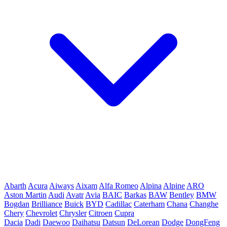
Abarth
Acura
Aiways
Aixam
Alfa Romeo
Alpina
Alpine
ARO
Aston Martin
Audi
Avatr
Avia
BAIC
Barkas
BAW
Bentley
BMW
Bogdan
Brilliance
Buick
BYD
Cadillac
Caterham
Chana
Changhe
Chery
Chevrolet
Chrysler
Citroen
Cupra
Dacia
Dadi
Daewoo
Daihatsu
Datsun
DeLorean
Dodge
DongFeng