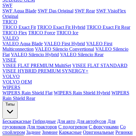
SWF
SWF Aqua Blade
SWF Das Original
SWF Rear
SWF VisioFlex
Original
TRICO
TRICO Exact Fit
TRICO Exact Fit Hybrid
TRICO Exact Fit Rear
TRICO Flex
TRICO Force
TRICO Ice
VALEO
VALEO Aqua Blade
VALEO First Hybrid
VALEO First
Multiconnection
VALEO Silencio Convertional
VALEO Silencio
Flat
VALEO Silencio Hybrid
VALEO Silencio Rear
VISEE
VISEE FLAT PREMIUM MultiSet
VISEE FLAT STANDARD
VISEE HYBRID PREMIUM SYNERGY+
VOLVO
VOLVO OEM
WIPERS
WIPERS Rain Shield Flat
WIPERS Rain Shield Hybrid
WIPERS
Rain Shield Rear
Типы
Бескаркасные
Гибридные
Для авто
Для автобусов
Для
грузовиков
Для тракторов
С подогревом
С форсунками
Со
спойлером
Задние
Зимние
Каркасные
Оригинальные
Резинки