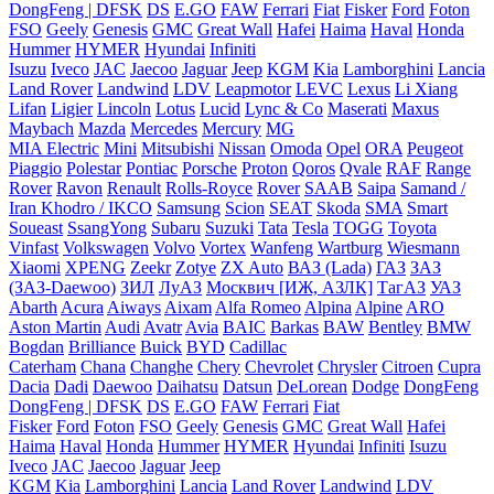
DongFeng | DFSK
DS
E.GO
FAW
Ferrari
Fiat
Fisker
Ford
Foton
FSO
Geely
Genesis
GMC
Great Wall
Hafei
Haima
Haval
Honda
Hummer
HYMER
Hyundai
Infiniti
Isuzu
Iveco
JAC
Jaecoo
Jaguar
Jeep
KGM
Kia
Lamborghini
Lancia
Land Rover
Landwind
LDV
Leapmotor
LEVC
Lexus
Li Xiang
Lifan
Ligier
Lincoln
Lotus
Lucid
Lync & Co
Maserati
Maxus
Maybach
Mazda
Mercedes
Mercury
MG
MIA Electric
Mini
Mitsubishi
Nissan
Omoda
Opel
ORA
Peugeot
Piaggio
Polestar
Pontiac
Porsche
Proton
Qoros
Qvale
RAF
Range
Rover
Ravon
Renault
Rolls-Royce
Rover
SAAB
Saipa
Samand /
Iran Khodro / IKCO
Samsung
Scion
SEAT
Skoda
SMA
Smart
Soueast
SsangYong
Subaru
Suzuki
Tata
Tesla
TOGG
Toyota
Vinfast
Volkswagen
Volvo
Vortex
Wanfeng
Wartburg
Wiesmann
Xiaomi
XPENG
Zeekr
Zotye
ZX Auto
ВАЗ (Lada)
ГАЗ
ЗАЗ
(ЗАЗ-Daewoo)
ЗИЛ
ЛуАЗ
Москвич [ИЖ, АЗЛК]
ТагАЗ
УАЗ
Abarth
Acura
Aiways
Aixam
Alfa Romeo
Alpina
Alpine
ARO
Aston Martin
Audi
Avatr
Avia
BAIC
Barkas
BAW
Bentley
BMW
Bogdan
Brilliance
Buick
BYD
Cadillac
Caterham
Chana
Changhe
Chery
Chevrolet
Chrysler
Citroen
Cupra
Dacia
Dadi
Daewoo
Daihatsu
Datsun
DeLorean
Dodge
DongFeng
DongFeng | DFSK
DS
E.GO
FAW
Ferrari
Fiat
Fisker
Ford
Foton
FSO
Geely
Genesis
GMC
Great Wall
Hafei
Haima
Haval
Honda
Hummer
HYMER
Hyundai
Infiniti
Isuzu
Iveco
JAC
Jaecoo
Jaguar
Jeep
KGM
Kia
Lamborghini
Lancia
Land Rover
Landwind
LDV