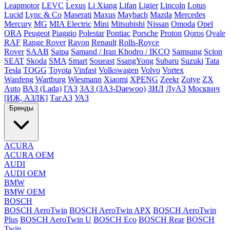
Leapmotor
LEVC
Lexus
Li Xiang
Lifan
Ligier
Lincoln
Lotus
Lucid
Lync & Co
Maserati
Maxus
Maybach
Mazda
Mercedes
Mercury
MG
MIA Electric
Mini
Mitsubishi
Nissan
Omoda
Opel
ORA
Peugeot
Piaggio
Polestar
Pontiac
Porsche
Proton
Qoros
Qvale
RAF
Range Rover
Ravon
Renault
Rolls-Royce
Rover
SAAB
Saipa
Samand / Iran Khodro / IKCO
Samsung
Scion
SEAT
Skoda
SMA
Smart
Soueast
SsangYong
Subaru
Suzuki
Tata
Tesla
TOGG
Toyota
Vinfast
Volkswagen
Volvo
Vortex
Wanfeng
Wartburg
Wiesmann
Xiaomi
XPENG
Zeekr
Zotye
ZX
Auto
ВАЗ (Lada)
ГАЗ
ЗАЗ (ЗАЗ-Daewoo)
ЗИЛ
ЛуАЗ
Москвич
[ИЖ, АЗЛК]
ТагАЗ
УАЗ
Бренды
ACURA
ACURA OEM
AUDI
AUDI OEM
BMW
BMW OEM
BOSCH
BOSCH AeroTwin
BOSCH AeroTwin APX
BOSCH AeroTwin
Plus
BOSCH AeroTwin U
BOSCH Eco
BOSCH Rear
BOSCH
Twin