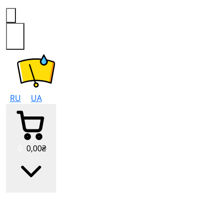
0
RU
UA
0
0
,00
₴