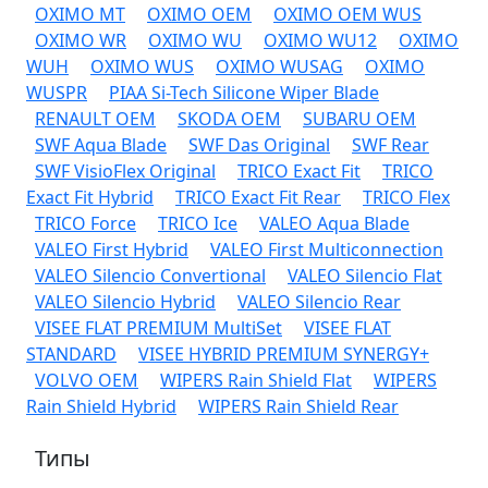
OXIMO MT
OXIMO OEM
OXIMO OEM WUS
OXIMO WR
OXIMO WU
OXIMO WU12
OXIMO
WUH
OXIMO WUS
OXIMO WUSAG
OXIMO
WUSPR
PIAA Si-Tech Silicone Wiper Blade
RENAULT OEM
SKODA OEM
SUBARU OEM
SWF Aqua Blade
SWF Das Original
SWF Rear
SWF VisioFlex Original
TRICO Exact Fit
TRICO
Exact Fit Hybrid
TRICO Exact Fit Rear
TRICO Flex
TRICO Force
TRICO Ice
VALEO Aqua Blade
VALEO First Hybrid
VALEO First Multiconnection
VALEO Silencio Convertional
VALEO Silencio Flat
VALEO Silencio Hybrid
VALEO Silencio Rear
VISEE FLAT PREMIUM MultiSet
VISEE FLAT
STANDARD
VISEE HYBRID PREMIUM SYNERGY+
VOLVO OEM
WIPERS Rain Shield Flat
WIPERS
Rain Shield Hybrid
WIPERS Rain Shield Rear
Типы