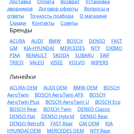
Доставка
Оплата
Возврат
Установка
дворников
Договор оферты
Вопросы и
ответы
Точность подбора
О магазине
Скидки
Контакты
Советы
Бренды
ACURA
AUDI
BMW
BOSCH
DENSO
FAST
GM
KIA-HYUNDAI
MERCEDES
NTY
OXIMO
PIAA
RENAULT
SKODA
SUBARU
SWF
TRICO
VALEO
VISEE
VOLVO
WIPERS
Линейки
ACURA OEM
AUDI OEM
BMW OEM
BOSCH
AeroTwin
BOSCH AeroTwin APX
BOSCH
AeroTwin Plus
BOSCH AeroTwin U
BOSCH Eco
BOSCH Rear
BOSCH Twin
DENSO Classic
DENSO Flat
DENSO Hybrid
DENSO Rear
DENSO Retrofit
FAST Rear
GM OEM
KIA
HYUNDAI OEM
MERCEDES OEM
NTY Rear