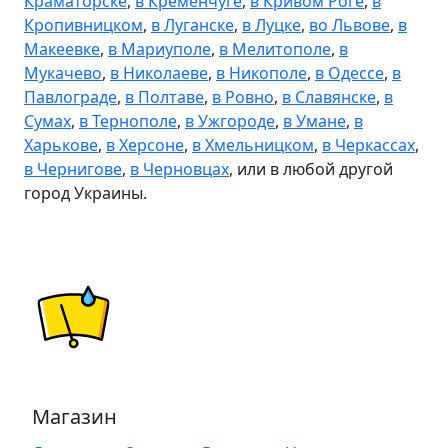
Краматорске
,
в Кременчуге
,
в Кривом Роге
,
в
Кропивницком
,
в Луганске
,
в Луцке
,
во Львове
,
в
Макеевке
,
в Мариуполе
,
в Мелитополе
,
в
Мукачево
,
в Николаеве
,
в Никополе
,
в Одессе
,
в
Павлограде
,
в Полтаве
,
в Ровно
,
в Славянске
,
в
Сумах
,
в Тернополе
,
в Ужгороде
,
в Умане
,
в
Харькове
,
в Херсоне
,
в Хмельницком
,
в Черкассах
,
в Чернигове
,
в Черновцах
, или в любой другой
город Украины.
Магазин