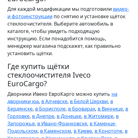
Для каждой модификации мы подготовили
видео-
и фотоинструкции
по снятию и установке щёток
стеклоочистителя. Выберите автомобиль в
каталоге, чтобы увидеть подходящую
инструкцию. Если понадобится помощь,
менеджер магазина подскажет, как правильно
установить щётки.
Где купить щётки
стеклоочистителя Iveco
EuroCargo?
Дворники Ивеко ЕвроКарго можно купить
на
дворники юа
,
в Алчевске
,
в Белой Церкви
,
в
Бердянске
,
в Борисполе
,
в Броварах
,
в Виннице
,
в
Горловке
,
в Днепре
,
в Донецке
,
в Житомире
,
в
Запорожье
,
в Ивано-Франковске
,
в Каменце-
Подольском
,
в Каменском
,
в Киеве
,
в Конотопе
,
в