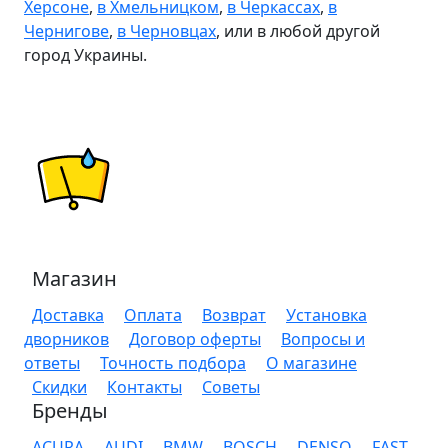
Херсоне
,
в Хмельницком
,
в Черкассах
,
в
Чернигове
,
в Черновцах
, или в любой другой
город Украины.
Магазин
Доставка
Оплата
Возврат
Установка
дворников
Договор оферты
Вопросы и
ответы
Точность подбора
О магазине
Скидки
Контакты
Советы
Бренды
ACURA
AUDI
BMW
BOSCH
DENSO
FAST