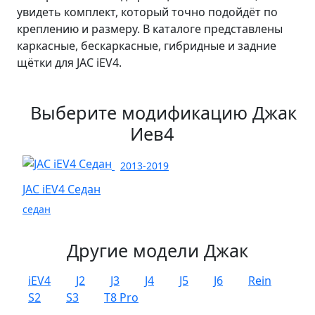
увидеть комплект, который точно подойдёт по
креплению и размеру. В каталоге представлены
каркасные, бескаркасные, гибридные и задние
щётки для JAC iEV4.
Выберите модификацию Джак
Иев4
2013-2019
JAC iEV4 Седан
седан
Другие модели Джак
iEV4
J2
J3
J4
J5
J6
Rein
S2
S3
T8 Pro