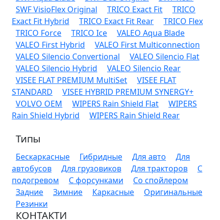
SWF VisioFlex Original
TRICO Exact Fit
TRICO
Exact Fit Hybrid
TRICO Exact Fit Rear
TRICO Flex
TRICO Force
TRICO Ice
VALEO Aqua Blade
VALEO First Hybrid
VALEO First Multiconnection
VALEO Silencio Convertional
VALEO Silencio Flat
VALEO Silencio Hybrid
VALEO Silencio Rear
VISEE FLAT PREMIUM MultiSet
VISEE FLAT
STANDARD
VISEE HYBRID PREMIUM SYNERGY+
VOLVO OEM
WIPERS Rain Shield Flat
WIPERS
Rain Shield Hybrid
WIPERS Rain Shield Rear
Типы
Бескаркасные
Гибридные
Для авто
Для
автобусов
Для грузовиков
Для тракторов
С
подогревом
С форсунками
Со спойлером
Задние
Зимние
Каркасные
Оригинальные
Резинки
КОНТАКТИ