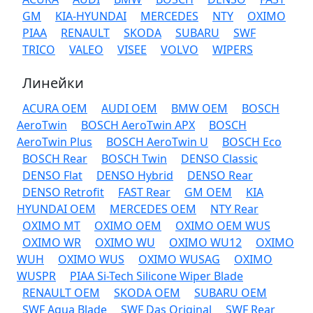
GM
KIA-HYUNDAI
MERCEDES
NTY
OXIMO
PIAA
RENAULT
SKODA
SUBARU
SWF
TRICO
VALEO
VISEE
VOLVO
WIPERS
Линейки
ACURA OEM
AUDI OEM
BMW OEM
BOSCH
AeroTwin
BOSCH AeroTwin APX
BOSCH
AeroTwin Plus
BOSCH AeroTwin U
BOSCH Eco
BOSCH Rear
BOSCH Twin
DENSO Classic
DENSO Flat
DENSO Hybrid
DENSO Rear
DENSO Retrofit
FAST Rear
GM OEM
KIA
HYUNDAI OEM
MERCEDES OEM
NTY Rear
OXIMO MT
OXIMO OEM
OXIMO OEM WUS
OXIMO WR
OXIMO WU
OXIMO WU12
OXIMO
WUH
OXIMO WUS
OXIMO WUSAG
OXIMO
WUSPR
PIAA Si-Tech Silicone Wiper Blade
RENAULT OEM
SKODA OEM
SUBARU OEM
SWF Aqua Blade
SWF Das Original
SWF Rear