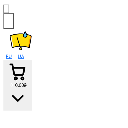
0
RU
UA
0
0
,00
₴