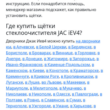
инструкцию. Если понадобится помощь,
менеджер магазина подскажет, как правильно
установить щётки.
Где купить щётки
стеклоочистителя JAC iEV4?
Дворники Джак Иев4 можно купить
на дворники
юа
,
в Алчевске
,
в Белой Церкви
,
в Бердянске
,
в
Борисполе
,
в Броварах
,
в Виннице
,
в Горловке
,
в
Днепре
,
в Донецке
,
в Житомире
,
в Запорожье
,
в
Ивано-Франковске
,
в Каменце-Подольском
,
в
Каменском
,
в Киеве
,
в Конотопе
,
в Краматорске
,
в
Кременчуге
,
в Кривом Роге
,
в Кропивницком
,
в
Луганске
,
в Луцке
,
во Львове
,
в Макеевке
,
в
Мариуполе
,
в Мелитополе
,
в Мукачево
,
в
Николаеве
,
в Никополе
,
в Одессе
,
в Павлограде
,
в
Полтаве
,
в Ровно
,
в Славянске
,
в Сумах
,
в
Тернополе
,
в Ужгороде
,
в Умане
,
в Харькове
,
в