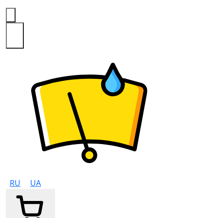
0
RU
UA