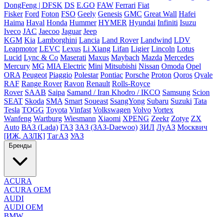
DongFeng | DFSK
DS
E.GO
FAW
Ferrari
Fiat
Fisker
Ford
Foton
FSO
Geely
Genesis
GMC
Great Wall
Hafei
Haima
Haval
Honda
Hummer
HYMER
Hyundai
Infiniti
Isuzu
Iveco
JAC
Jaecoo
Jaguar
Jeep
KGM
Kia
Lamborghini
Lancia
Land Rover
Landwind
LDV
Leapmotor
LEVC
Lexus
Li Xiang
Lifan
Ligier
Lincoln
Lotus
Lucid
Lync & Co
Maserati
Maxus
Maybach
Mazda
Mercedes
Mercury
MG
MIA Electric
Mini
Mitsubishi
Nissan
Omoda
Opel
ORA
Peugeot
Piaggio
Polestar
Pontiac
Porsche
Proton
Qoros
Qvale
RAF
Range Rover
Ravon
Renault
Rolls-Royce
Rover
SAAB
Saipa
Samand / Iran Khodro / IKCO
Samsung
Scion
SEAT
Skoda
SMA
Smart
Soueast
SsangYong
Subaru
Suzuki
Tata
Tesla
TOGG
Toyota
Vinfast
Volkswagen
Volvo
Vortex
Wanfeng
Wartburg
Wiesmann
Xiaomi
XPENG
Zeekr
Zotye
ZX
Auto
ВАЗ (Lada)
ГАЗ
ЗАЗ (ЗАЗ-Daewoo)
ЗИЛ
ЛуАЗ
Москвич
[ИЖ, АЗЛК]
ТагАЗ
УАЗ
Бренды
ACURA
ACURA OEM
AUDI
AUDI OEM
BMW