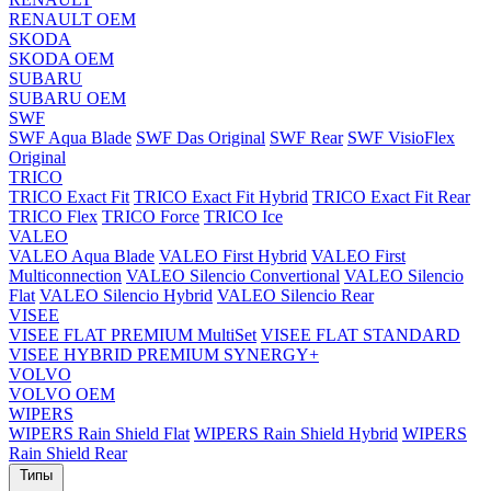
RENAULT OEM
SKODA
SKODA OEM
SUBARU
SUBARU OEM
SWF
SWF Aqua Blade
SWF Das Original
SWF Rear
SWF VisioFlex
Original
TRICO
TRICO Exact Fit
TRICO Exact Fit Hybrid
TRICO Exact Fit Rear
TRICO Flex
TRICO Force
TRICO Ice
VALEO
VALEO Aqua Blade
VALEO First Hybrid
VALEO First
Multiconnection
VALEO Silencio Convertional
VALEO Silencio
Flat
VALEO Silencio Hybrid
VALEO Silencio Rear
VISEE
VISEE FLAT PREMIUM MultiSet
VISEE FLAT STANDARD
VISEE HYBRID PREMIUM SYNERGY+
VOLVO
VOLVO OEM
WIPERS
WIPERS Rain Shield Flat
WIPERS Rain Shield Hybrid
WIPERS
Rain Shield Rear
Типы