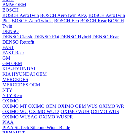
BMW OEM
BOSCH
BOSCH AeroTwin
BOSCH AeroTwin APX
BOSCH AeroTwin
Plus
BOSCH AeroTwin U
BOSCH Eco
BOSCH Rear
BOSCH
Twin
DENSO
DENSO Classic
DENSO Flat
DENSO Hybrid
DENSO Rear
DENSO Retrofit
FAST
FAST Rear
GM
GM OEM
KIA-HYUNDAI
KIA HYUNDAI OEM
MERCEDES
MERCEDES OEM
NTY
NTY Rear
OXIMO
OXIMO MT
OXIMO OEM
OXIMO OEM WUS
OXIMO WR
OXIMO WU
OXIMO WU12
OXIMO WUH
OXIMO WUS
OXIMO WUSAG
OXIMO WUSPR
PIAA
PIAA Si-Tech Silicone Wiper Blade
RENAULT