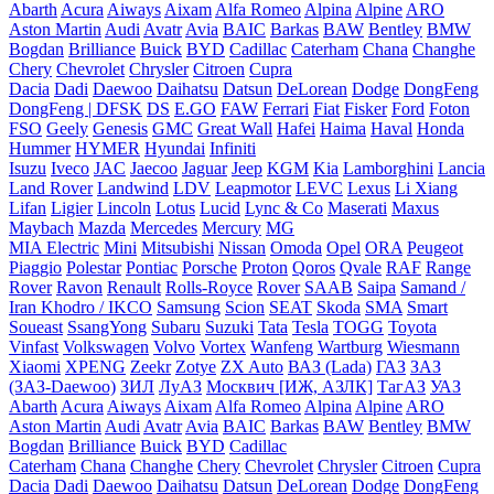
Abarth
Acura
Aiways
Aixam
Alfa Romeo
Alpina
Alpine
ARO
Aston Martin
Audi
Avatr
Avia
BAIC
Barkas
BAW
Bentley
BMW
Bogdan
Brilliance
Buick
BYD
Cadillac
Caterham
Chana
Changhe
Chery
Chevrolet
Chrysler
Citroen
Cupra
Dacia
Dadi
Daewoo
Daihatsu
Datsun
DeLorean
Dodge
DongFeng
DongFeng | DFSK
DS
E.GO
FAW
Ferrari
Fiat
Fisker
Ford
Foton
FSO
Geely
Genesis
GMC
Great Wall
Hafei
Haima
Haval
Honda
Hummer
HYMER
Hyundai
Infiniti
Isuzu
Iveco
JAC
Jaecoo
Jaguar
Jeep
KGM
Kia
Lamborghini
Lancia
Land Rover
Landwind
LDV
Leapmotor
LEVC
Lexus
Li Xiang
Lifan
Ligier
Lincoln
Lotus
Lucid
Lync & Co
Maserati
Maxus
Maybach
Mazda
Mercedes
Mercury
MG
MIA Electric
Mini
Mitsubishi
Nissan
Omoda
Opel
ORA
Peugeot
Piaggio
Polestar
Pontiac
Porsche
Proton
Qoros
Qvale
RAF
Range
Rover
Ravon
Renault
Rolls-Royce
Rover
SAAB
Saipa
Samand /
Iran Khodro / IKCO
Samsung
Scion
SEAT
Skoda
SMA
Smart
Soueast
SsangYong
Subaru
Suzuki
Tata
Tesla
TOGG
Toyota
Vinfast
Volkswagen
Volvo
Vortex
Wanfeng
Wartburg
Wiesmann
Xiaomi
XPENG
Zeekr
Zotye
ZX Auto
ВАЗ (Lada)
ГАЗ
ЗАЗ
(ЗАЗ-Daewoo)
ЗИЛ
ЛуАЗ
Москвич [ИЖ, АЗЛК]
ТагАЗ
УАЗ
Abarth
Acura
Aiways
Aixam
Alfa Romeo
Alpina
Alpine
ARO
Aston Martin
Audi
Avatr
Avia
BAIC
Barkas
BAW
Bentley
BMW
Bogdan
Brilliance
Buick
BYD
Cadillac
Caterham
Chana
Changhe
Chery
Chevrolet
Chrysler
Citroen
Cupra
Dacia
Dadi
Daewoo
Daihatsu
Datsun
DeLorean
Dodge
DongFeng