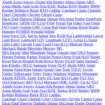
Abarth
Acura
Aiways
Aixam
Alfa Romeo
Alpina
Alpine
ARO
Aston Martin
Audi
Avatr
Avia
BAIC
Barkas
BAW
Bentley
BMW
Bogdan
Brilliance
Buick
BYD
Cadillac
Caterham
Chana
Changhe
Chery
Chevrolet
Chrysler
Citroen
Cupra
Dacia
Dadi
Daewoo
Daihatsu
Datsun
DeLorean
Dodge
DongFeng
DongFeng | DFSK
DS
E.GO
FAW
Ferrari
Fiat
Fisker
Ford
Foton
FSO
Geely
Genesis
GMC
Great Wall
Hafei
Haima
Haval
Honda
Hummer
HYMER
Hyundai
Infiniti
Isuzu
Iveco
JAC
Jaecoo
Jaguar
Jeep
KGM
Kia
Lamborghini
Lancia
Land Rover
Landwind
LDV
Leapmotor
LEVC
Lexus
Li Xiang
Lifan
Ligier
Lincoln
Lotus
Lucid
Lync & Co
Maserati
Maxus
Maybach
Mazda
Mercedes
Mercury
MG
MIA Electric
Mini
Mitsubishi
Nissan
Omoda
Opel
ORA
Peugeot
Piaggio
Polestar
Pontiac
Porsche
Proton
Qoros
Qvale
RAF
Range
Rover
Ravon
Renault
Rolls-Royce
Rover
SAAB
Saipa
Samand /
Iran Khodro / IKCO
Samsung
Scion
SEAT
Skoda
SMA
Smart
Soueast
SsangYong
Subaru
Suzuki
Tata
Tesla
TOGG
Toyota
Vinfast
Volkswagen
Volvo
Vortex
Wanfeng
Wartburg
Wiesmann
Xiaomi
XPENG
Zeekr
Zotye
ZX Auto
ВАЗ (Lada)
ГАЗ
ЗАЗ
(ЗАЗ-Daewoo)
ЗИЛ
ЛуАЗ
Москвич [ИЖ, АЗЛК]
ТагАЗ
УАЗ
Abarth
Acura
Aiways
Aixam
Alfa Romeo
Alpina
Alpine
ARO
Aston Martin
Audi
Avatr
Avia
BAIC
Barkas
BAW
Bentley
BMW
Bogdan
Brilliance
Buick
BYD
Cadillac
Caterham
Chana
Changhe
Chery
Chevrolet
Chrysler
Citroen
Cupra
Dacia
Dadi
Daewoo
Daihatsu
Datsun
DeLorean
Dodge
DongFeng