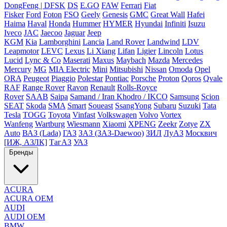
DongFeng | DFSK
DS
E.GO
FAW
Ferrari
Fiat
Fisker
Ford
Foton
FSO
Geely
Genesis
GMC
Great Wall
Hafei
Haima
Haval
Honda
Hummer
HYMER
Hyundai
Infiniti
Isuzu
Iveco
JAC
Jaecoo
Jaguar
Jeep
KGM
Kia
Lamborghini
Lancia
Land Rover
Landwind
LDV
Leapmotor
LEVC
Lexus
Li Xiang
Lifan
Ligier
Lincoln
Lotus
Lucid
Lync & Co
Maserati
Maxus
Maybach
Mazda
Mercedes
Mercury
MG
MIA Electric
Mini
Mitsubishi
Nissan
Omoda
Opel
ORA
Peugeot
Piaggio
Polestar
Pontiac
Porsche
Proton
Qoros
Qvale
RAF
Range Rover
Ravon
Renault
Rolls-Royce
Rover
SAAB
Saipa
Samand / Iran Khodro / IKCO
Samsung
Scion
SEAT
Skoda
SMA
Smart
Soueast
SsangYong
Subaru
Suzuki
Tata
Tesla
TOGG
Toyota
Vinfast
Volkswagen
Volvo
Vortex
Wanfeng
Wartburg
Wiesmann
Xiaomi
XPENG
Zeekr
Zotye
ZX
Auto
ВАЗ (Lada)
ГАЗ
ЗАЗ (ЗАЗ-Daewoo)
ЗИЛ
ЛуАЗ
Москвич
[ИЖ, АЗЛК]
ТагАЗ
УАЗ
Бренды
ACURA
ACURA OEM
AUDI
AUDI OEM
BMW