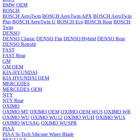
BMW OEM
BOSCH
BOSCH AeroTwin
BOSCH AeroTwin APX
BOSCH AeroTwin
Plus
BOSCH AeroTwin U
BOSCH Eco
BOSCH Rear
BOSCH
Twin
DENSO
DENSO Classic
DENSO Flat
DENSO Hybrid
DENSO Rear
DENSO Retrofit
FAST
FAST Rear
GM
GM OEM
KIA-HYUNDAI
KIA HYUNDAI OEM
MERCEDES
MERCEDES OEM
NTY
NTY Rear
OXIMO
OXIMO MT
OXIMO OEM
OXIMO OEM WUS
OXIMO WR
OXIMO WU
OXIMO WU12
OXIMO WUH
OXIMO WUS
OXIMO WUSAG
OXIMO WUSPR
PIAA
PIAA Si-Tech Silicone Wiper Blade
RENAULT