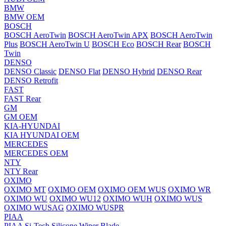
BMW
BMW OEM
BOSCH
BOSCH AeroTwin
BOSCH AeroTwin APX
BOSCH AeroTwin
Plus
BOSCH AeroTwin U
BOSCH Eco
BOSCH Rear
BOSCH
Twin
DENSO
DENSO Classic
DENSO Flat
DENSO Hybrid
DENSO Rear
DENSO Retrofit
FAST
FAST Rear
GM
GM OEM
KIA-HYUNDAI
KIA HYUNDAI OEM
MERCEDES
MERCEDES OEM
NTY
NTY Rear
OXIMO
OXIMO MT
OXIMO OEM
OXIMO OEM WUS
OXIMO WR
OXIMO WU
OXIMO WU12
OXIMO WUH
OXIMO WUS
OXIMO WUSAG
OXIMO WUSPR
PIAA
PIAA Si-Tech Silicone Wiper Blade