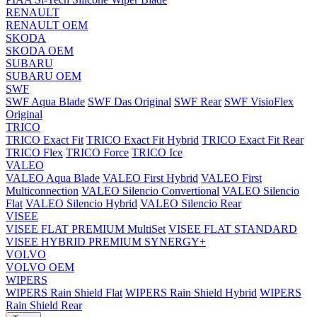
RENAULT
RENAULT OEM
SKODA
SKODA OEM
SUBARU
SUBARU OEM
SWF
SWF Aqua Blade
SWF Das Original
SWF Rear
SWF VisioFlex
Original
TRICO
TRICO Exact Fit
TRICO Exact Fit Hybrid
TRICO Exact Fit Rear
TRICO Flex
TRICO Force
TRICO Ice
VALEO
VALEO Aqua Blade
VALEO First Hybrid
VALEO First
Multiconnection
VALEO Silencio Convertional
VALEO Silencio
Flat
VALEO Silencio Hybrid
VALEO Silencio Rear
VISEE
VISEE FLAT PREMIUM MultiSet
VISEE FLAT STANDARD
VISEE HYBRID PREMIUM SYNERGY+
VOLVO
VOLVO OEM
WIPERS
WIPERS Rain Shield Flat
WIPERS Rain Shield Hybrid
WIPERS
Rain Shield Rear