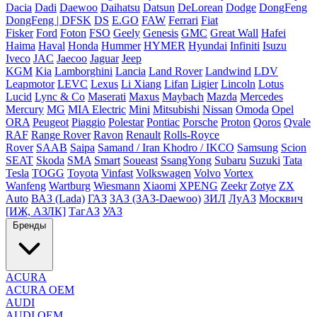
Dacia
Dadi
Daewoo
Daihatsu
Datsun
DeLorean
Dodge
DongFeng
DongFeng | DFSK
DS
E.GO
FAW
Ferrari
Fiat
Fisker
Ford
Foton
FSO
Geely
Genesis
GMC
Great Wall
Hafei
Haima
Haval
Honda
Hummer
HYMER
Hyundai
Infiniti
Isuzu
Iveco
JAC
Jaecoo
Jaguar
Jeep
KGM
Kia
Lamborghini
Lancia
Land Rover
Landwind
LDV
Leapmotor
LEVC
Lexus
Li Xiang
Lifan
Ligier
Lincoln
Lotus
Lucid
Lync & Co
Maserati
Maxus
Maybach
Mazda
Mercedes
Mercury
MG
MIA Electric
Mini
Mitsubishi
Nissan
Omoda
Opel
ORA
Peugeot
Piaggio
Polestar
Pontiac
Porsche
Proton
Qoros
Qvale
RAF
Range Rover
Ravon
Renault
Rolls-Royce
Rover
SAAB
Saipa
Samand / Iran Khodro / IKCO
Samsung
Scion
SEAT
Skoda
SMA
Smart
Soueast
SsangYong
Subaru
Suzuki
Tata
Tesla
TOGG
Toyota
Vinfast
Volkswagen
Volvo
Vortex
Wanfeng
Wartburg
Wiesmann
Xiaomi
XPENG
Zeekr
Zotye
ZX
Auto
ВАЗ (Lada)
ГАЗ
ЗАЗ (ЗАЗ-Daewoo)
ЗИЛ
ЛуАЗ
Москвич
[ИЖ, АЗЛК]
ТагАЗ
УАЗ
Бренды
ACURA
ACURA OEM
AUDI
AUDI OEM