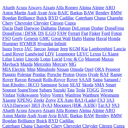
Abarth
Acura
Aiways
Aixam
Alfa Romeo
Alpina
Alpine
ARO
Aston Martin
Audi
Avatr
Avia
BAIC
Barkas
BAW
Bentley
BMW
Bogdan
Brilliance
Buick
BYD
Cadillac
Caterham
Chana
Changhe
Chery
Chevrolet
Chrysler
Citroen
Cupra
Dacia
Dadi
Daewoo
Daihatsu
Datsun
DeLorean
Dodge
DongFeng
DongFeng | DFSK
DS
E.GO
FAW
Ferrari
Fiat
Fisker
Ford
Foton
FSO
Geely
Genesis
GMC
Great Wall
Hafei
Haima
Haval
Honda
Hummer
HYMER
Hyundai
Infiniti
Isuzu
Iveco
JAC
Jaecoo
Jaguar
Jeep
KGM
Kia
Lamborghini
Lancia
Land Rover
Landwind
LDV
Leapmotor
LEVC
Lexus
Li Xiang
Lifan
Ligier
Lincoln
Lotus
Lucid
Lync & Co
Maserati
Maxus
Maybach
Mazda
Mercedes
Mercury
MG
MIA Electric
Mini
Mitsubishi
Nissan
Omoda
Opel
ORA
Peugeot
Piaggio
Polestar
Pontiac
Porsche
Proton
Qoros
Qvale
RAF
Range
Rover
Ravon
Renault
Rolls-Royce
Rover
SAAB
Saipa
Samand /
Iran Khodro / IKCO
Samsung
Scion
SEAT
Skoda
SMA
Smart
Soueast
SsangYong
Subaru
Suzuki
Tata
Tesla
TOGG
Toyota
Vinfast
Volkswagen
Volvo
Vortex
Wanfeng
Wartburg
Wiesmann
Xiaomi
XPENG
Zeekr
Zotye
ZX Auto
ВАЗ (Lada)
ГАЗ
ЗАЗ
(ЗАЗ-Daewoo)
ЗИЛ
ЛуАЗ
Москвич [ИЖ, АЗЛК]
ТагАЗ
УАЗ
Abarth
Acura
Aiways
Aixam
Alfa Romeo
Alpina
Alpine
ARO
Aston Martin
Audi
Avatr
Avia
BAIC
Barkas
BAW
Bentley
BMW
Bogdan
Brilliance
Buick
BYD
Cadillac
Caterham
Chana
Changhe
Chery
Chevrolet
Chrysler
Citroen
Cupra