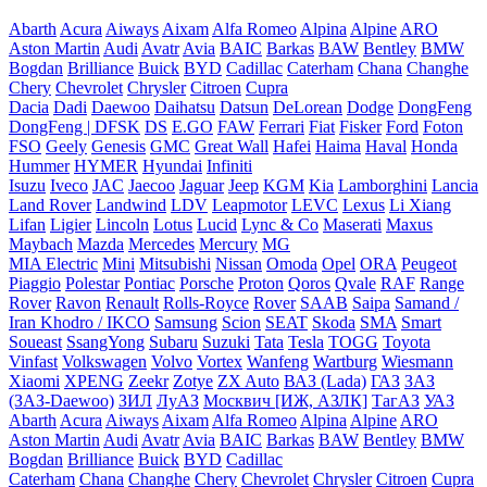
Abarth
Acura
Aiways
Aixam
Alfa Romeo
Alpina
Alpine
ARO
Aston Martin
Audi
Avatr
Avia
BAIC
Barkas
BAW
Bentley
BMW
Bogdan
Brilliance
Buick
BYD
Cadillac
Caterham
Chana
Changhe
Chery
Chevrolet
Chrysler
Citroen
Cupra
Dacia
Dadi
Daewoo
Daihatsu
Datsun
DeLorean
Dodge
DongFeng
DongFeng | DFSK
DS
E.GO
FAW
Ferrari
Fiat
Fisker
Ford
Foton
FSO
Geely
Genesis
GMC
Great Wall
Hafei
Haima
Haval
Honda
Hummer
HYMER
Hyundai
Infiniti
Isuzu
Iveco
JAC
Jaecoo
Jaguar
Jeep
KGM
Kia
Lamborghini
Lancia
Land Rover
Landwind
LDV
Leapmotor
LEVC
Lexus
Li Xiang
Lifan
Ligier
Lincoln
Lotus
Lucid
Lync & Co
Maserati
Maxus
Maybach
Mazda
Mercedes
Mercury
MG
MIA Electric
Mini
Mitsubishi
Nissan
Omoda
Opel
ORA
Peugeot
Piaggio
Polestar
Pontiac
Porsche
Proton
Qoros
Qvale
RAF
Range
Rover
Ravon
Renault
Rolls-Royce
Rover
SAAB
Saipa
Samand /
Iran Khodro / IKCO
Samsung
Scion
SEAT
Skoda
SMA
Smart
Soueast
SsangYong
Subaru
Suzuki
Tata
Tesla
TOGG
Toyota
Vinfast
Volkswagen
Volvo
Vortex
Wanfeng
Wartburg
Wiesmann
Xiaomi
XPENG
Zeekr
Zotye
ZX Auto
ВАЗ (Lada)
ГАЗ
ЗАЗ
(ЗАЗ-Daewoo)
ЗИЛ
ЛуАЗ
Москвич [ИЖ, АЗЛК]
ТагАЗ
УАЗ
Abarth
Acura
Aiways
Aixam
Alfa Romeo
Alpina
Alpine
ARO
Aston Martin
Audi
Avatr
Avia
BAIC
Barkas
BAW
Bentley
BMW
Bogdan
Brilliance
Buick
BYD
Cadillac
Caterham
Chana
Changhe
Chery
Chevrolet
Chrysler
Citroen
Cupra