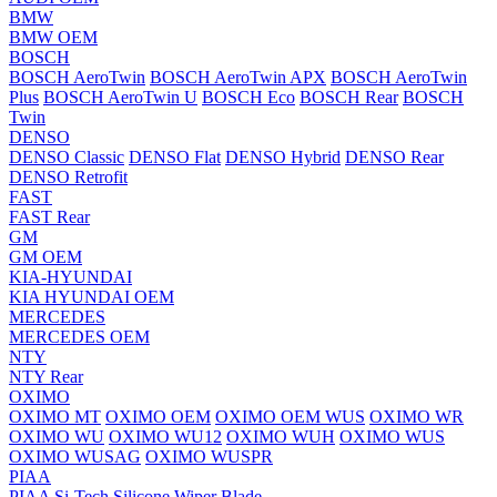
BMW
BMW OEM
BOSCH
BOSCH AeroTwin
BOSCH AeroTwin APX
BOSCH AeroTwin
Plus
BOSCH AeroTwin U
BOSCH Eco
BOSCH Rear
BOSCH
Twin
DENSO
DENSO Classic
DENSO Flat
DENSO Hybrid
DENSO Rear
DENSO Retrofit
FAST
FAST Rear
GM
GM OEM
KIA-HYUNDAI
KIA HYUNDAI OEM
MERCEDES
MERCEDES OEM
NTY
NTY Rear
OXIMO
OXIMO MT
OXIMO OEM
OXIMO OEM WUS
OXIMO WR
OXIMO WU
OXIMO WU12
OXIMO WUH
OXIMO WUS
OXIMO WUSAG
OXIMO WUSPR
PIAA
PIAA Si-Tech Silicone Wiper Blade