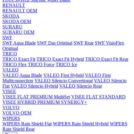
RENAULT
RENAULT OEM
SKODA
SKODA OEM
SUBARU
SUBARU OEM
SWF
SWF Aqua Blade
SWF Das Original
SWF Rear
SWF VisioFlex
Original
TRICO
TRICO Exact Fit
TRICO Exact Fit Hybrid
TRICO Exact Fit Rear
TRICO Flex
TRICO Force
TRICO Ice
VALEO
VALEO Aqua Blade
VALEO First Hybrid
VALEO First
Multiconnection
VALEO Silencio Convertional
VALEO Silencio
Flat
VALEO Silencio Hybrid
VALEO Silencio Rear
VISEE
VISEE FLAT PREMIUM MultiSet
VISEE FLAT STANDARD
VISEE HYBRID PREMIUM SYNERGY+
VOLVO
VOLVO OEM
WIPERS
WIPERS Rain Shield Flat
WIPERS Rain Shield Hybrid
WIPERS
Rain Shield Rear