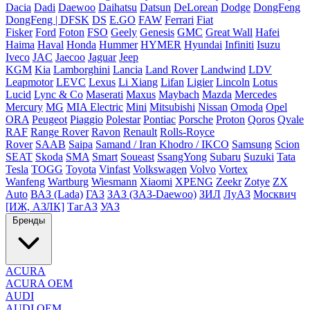
Dacia
Dadi
Daewoo
Daihatsu
Datsun
DeLorean
Dodge
DongFeng
DongFeng | DFSK
DS
E.GO
FAW
Ferrari
Fiat
Fisker
Ford
Foton
FSO
Geely
Genesis
GMC
Great Wall
Hafei
Haima
Haval
Honda
Hummer
HYMER
Hyundai
Infiniti
Isuzu
Iveco
JAC
Jaecoo
Jaguar
Jeep
KGM
Kia
Lamborghini
Lancia
Land Rover
Landwind
LDV
Leapmotor
LEVC
Lexus
Li Xiang
Lifan
Ligier
Lincoln
Lotus
Lucid
Lync & Co
Maserati
Maxus
Maybach
Mazda
Mercedes
Mercury
MG
MIA Electric
Mini
Mitsubishi
Nissan
Omoda
Opel
ORA
Peugeot
Piaggio
Polestar
Pontiac
Porsche
Proton
Qoros
Qvale
RAF
Range Rover
Ravon
Renault
Rolls-Royce
Rover
SAAB
Saipa
Samand / Iran Khodro / IKCO
Samsung
Scion
SEAT
Skoda
SMA
Smart
Soueast
SsangYong
Subaru
Suzuki
Tata
Tesla
TOGG
Toyota
Vinfast
Volkswagen
Volvo
Vortex
Wanfeng
Wartburg
Wiesmann
Xiaomi
XPENG
Zeekr
Zotye
ZX
Auto
ВАЗ (Lada)
ГАЗ
ЗАЗ (ЗАЗ-Daewoo)
ЗИЛ
ЛуАЗ
Москвич
[ИЖ, АЗЛК]
ТагАЗ
УАЗ
Бренды
ACURA
ACURA OEM
AUDI
AUDI OEM