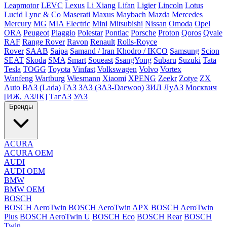
Leapmotor
LEVC
Lexus
Li Xiang
Lifan
Ligier
Lincoln
Lotus
Lucid
Lync & Co
Maserati
Maxus
Maybach
Mazda
Mercedes
Mercury
MG
MIA Electric
Mini
Mitsubishi
Nissan
Omoda
Opel
ORA
Peugeot
Piaggio
Polestar
Pontiac
Porsche
Proton
Qoros
Qvale
RAF
Range Rover
Ravon
Renault
Rolls-Royce
Rover
SAAB
Saipa
Samand / Iran Khodro / IKCO
Samsung
Scion
SEAT
Skoda
SMA
Smart
Soueast
SsangYong
Subaru
Suzuki
Tata
Tesla
TOGG
Toyota
Vinfast
Volkswagen
Volvo
Vortex
Wanfeng
Wartburg
Wiesmann
Xiaomi
XPENG
Zeekr
Zotye
ZX
Auto
ВАЗ (Lada)
ГАЗ
ЗАЗ (ЗАЗ-Daewoo)
ЗИЛ
ЛуАЗ
Москвич
[ИЖ, АЗЛК]
ТагАЗ
УАЗ
Бренды
ACURA
ACURA OEM
AUDI
AUDI OEM
BMW
BMW OEM
BOSCH
BOSCH AeroTwin
BOSCH AeroTwin APX
BOSCH AeroTwin
Plus
BOSCH AeroTwin U
BOSCH Eco
BOSCH Rear
BOSCH
Twin