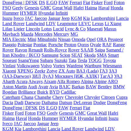
DongFeng | DFSK
DS
E.GO
FAW
Ferrari
Fiat
Fisker
Ford
Foton
FSO
Geely
Genesis
GMC
Great Wall
Hafei
Haima
Haval
Honda
Hummer
HYMER
Hyundai
Infiniti
Isuzu
Iveco
JAC
Jaecoo
Jaguar
Jeep
KGM
Kia
Lamborghini
Lancia
Land Rover
Landwind
LDV
Leapmotor
LEVC
Lexus
Li Xiang
Lifan
Ligier
Lincoln
Lotus
Lucid
Lync & Co
Maserati
Maxus
Maybach
Mazda
Mercedes
Mercury
MG
MIA Electric
Mini
Mitsubishi
Nissan
Omoda
Opel
ORA
Peugeot
Piaggio
Polestar
Pontiac
Porsche
Proton
Qoros
Qvale
RAF
Range
Rover
Ravon
Renault
Rolls-Royce
Rover
SAAB
Saipa
Samand /
Iran Khodro / IKCO
Samsung
Scion
SEAT
Skoda
SMA
Smart
Soueast
SsangYong
Subaru
Suzuki
Tata
Tesla
TOGG
Toyota
Vinfast
Volkswagen
Volvo
Vortex
Wanfeng
Wartburg
Wiesmann
Xiaomi
XPENG
Zeekr
Zotye
ZX Auto
ВАЗ (Lada)
ГАЗ
ЗАЗ
(ЗАЗ-Daewoo)
ЗИЛ
ЛуАЗ
Москвич [ИЖ, АЗЛК]
ТагАЗ
УАЗ
Abarth
Acura
Aiways
Aixam
Alfa Romeo
Alpina
Alpine
ARO
Aston Martin
Audi
Avatr
Avia
BAIC
Barkas
BAW
Bentley
BMW
Bogdan
Brilliance
Buick
BYD
Cadillac
Caterham
Chana
Changhe
Chery
Chevrolet
Chrysler
Citroen
Cupra
Dacia
Dadi
Daewoo
Daihatsu
Datsun
DeLorean
Dodge
DongFeng
DongFeng | DFSK
DS
E.GO
FAW
Ferrari
Fiat
Fisker
Ford
Foton
FSO
Geely
Genesis
GMC
Great Wall
Hafei
Haima
Haval
Honda
Hummer
HYMER
Hyundai
Infiniti
Isuzu
Iveco
JAC
Jaecoo
Jaguar
Jeep
KGM
Kia
Lamborghini
Lancia
Land Rover
Landwind
LDV