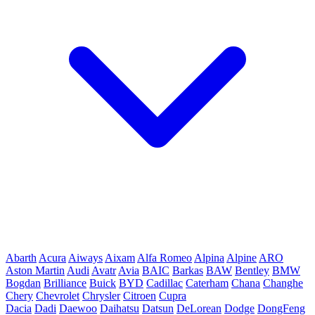
Abarth
Acura
Aiways
Aixam
Alfa Romeo
Alpina
Alpine
ARO
Aston Martin
Audi
Avatr
Avia
BAIC
Barkas
BAW
Bentley
BMW
Bogdan
Brilliance
Buick
BYD
Cadillac
Caterham
Chana
Changhe
Chery
Chevrolet
Chrysler
Citroen
Cupra
Dacia
Dadi
Daewoo
Daihatsu
Datsun
DeLorean
Dodge
DongFeng