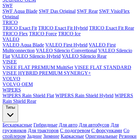
SWF
SWF Aqua Blade
SWF Das Original
SWF Rear
SWF VisioFlex
Original
TRICO
TRICO Exact Fit
TRICO Exact Fit Hybrid
TRICO Exact Fit Rear
TRICO Flex
TRICO Force
TRICO Ice
VALEO
VALEO Aqua Blade
VALEO First Hybrid
VALEO First
Multiconnection
VALEO Silencio Convertional
VALEO Silencio
Flat
VALEO Silencio Hybrid
VALEO Silencio Rear
VISEE
VISEE FLAT PREMIUM MultiSet
VISEE FLAT STANDARD
VISEE HYBRID PREMIUM SYNERGY+
VOLVO
VOLVO OEM
WIPERS
WIPERS Rain Shield Flat
WIPERS Rain Shield Hybrid
WIPERS
Rain Shield Rear
Типы
Бескаркасные
Гибридные
Для авто
Для автобусов
Для
грузовиков
Для тракторов
С подогревом
С форсунками
Со
спойлером
Задние
Зимние
Каркасные
Оригинальные
Резинки