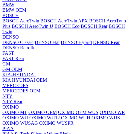
BMW
BMW OEM
BOSCH
BOSCH AeroTwin
BOSCH AeroTwin APX
BOSCH AeroTwin
Plus
BOSCH AeroTwin U
BOSCH Eco
BOSCH Rear
BOSCH
Twin
DENSO
DENSO Classic
DENSO Flat
DENSO Hybrid
DENSO Rear
DENSO Retrofit
FAST
FAST Rear
GM
GM OEM
KIA-HYUNDAI
KIA HYUNDAI OEM
MERCEDES
MERCEDES OEM
NTY
NTY Rear
OXIMO
OXIMO MT
OXIMO OEM
OXIMO OEM WUS
OXIMO WR
OXIMO WU
OXIMO WU12
OXIMO WUH
OXIMO WUS
OXIMO WUSAG
OXIMO WUSPR
PIAA
PIAA Si-Tech Silicone Wiper Blade