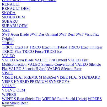
RENAULT
RENAULT OEM
SKODA
SKODA OEM
SUBARU
SUBARU OEM
SWF
SWF Aqua Blade
SWF Das Original
SWF Rear
SWF VisioFlex
Original
TRICO
TRICO Exact Fit
TRICO Exact Fit Hybrid
TRICO Exact Fit Rear
TRICO Flex
TRICO Force
TRICO Ice
VALEO
VALEO Aqua Blade
VALEO First Hybrid
VALEO First
Multiconnection
VALEO Silencio Convertional
VALEO Silencio
Flat
VALEO Silencio Hybrid
VALEO Silencio Rear
VISEE
VISEE FLAT PREMIUM MultiSet
VISEE FLAT STANDARD
VISEE HYBRID PREMIUM SYNERGY+
VOLVO
VOLVO OEM
WIPERS
WIPERS Rain Shield Flat
WIPERS Rain Shield Hybrid
WIPERS
Rain Shield Rear