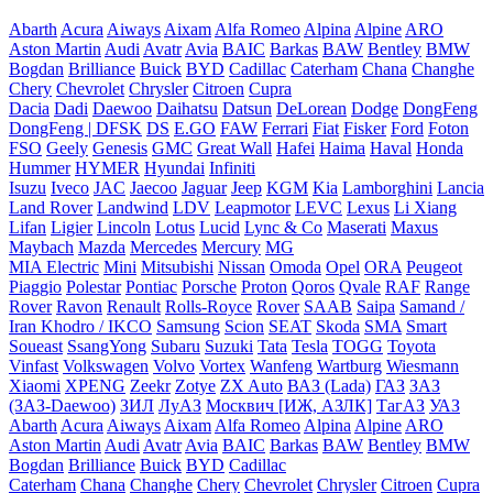
Abarth
Acura
Aiways
Aixam
Alfa Romeo
Alpina
Alpine
ARO
Aston Martin
Audi
Avatr
Avia
BAIC
Barkas
BAW
Bentley
BMW
Bogdan
Brilliance
Buick
BYD
Cadillac
Caterham
Chana
Changhe
Chery
Chevrolet
Chrysler
Citroen
Cupra
Dacia
Dadi
Daewoo
Daihatsu
Datsun
DeLorean
Dodge
DongFeng
DongFeng | DFSK
DS
E.GO
FAW
Ferrari
Fiat
Fisker
Ford
Foton
FSO
Geely
Genesis
GMC
Great Wall
Hafei
Haima
Haval
Honda
Hummer
HYMER
Hyundai
Infiniti
Isuzu
Iveco
JAC
Jaecoo
Jaguar
Jeep
KGM
Kia
Lamborghini
Lancia
Land Rover
Landwind
LDV
Leapmotor
LEVC
Lexus
Li Xiang
Lifan
Ligier
Lincoln
Lotus
Lucid
Lync & Co
Maserati
Maxus
Maybach
Mazda
Mercedes
Mercury
MG
MIA Electric
Mini
Mitsubishi
Nissan
Omoda
Opel
ORA
Peugeot
Piaggio
Polestar
Pontiac
Porsche
Proton
Qoros
Qvale
RAF
Range
Rover
Ravon
Renault
Rolls-Royce
Rover
SAAB
Saipa
Samand /
Iran Khodro / IKCO
Samsung
Scion
SEAT
Skoda
SMA
Smart
Soueast
SsangYong
Subaru
Suzuki
Tata
Tesla
TOGG
Toyota
Vinfast
Volkswagen
Volvo
Vortex
Wanfeng
Wartburg
Wiesmann
Xiaomi
XPENG
Zeekr
Zotye
ZX Auto
ВАЗ (Lada)
ГАЗ
ЗАЗ
(ЗАЗ-Daewoo)
ЗИЛ
ЛуАЗ
Москвич [ИЖ, АЗЛК]
ТагАЗ
УАЗ
Abarth
Acura
Aiways
Aixam
Alfa Romeo
Alpina
Alpine
ARO
Aston Martin
Audi
Avatr
Avia
BAIC
Barkas
BAW
Bentley
BMW
Bogdan
Brilliance
Buick
BYD
Cadillac
Caterham
Chana
Changhe
Chery
Chevrolet
Chrysler
Citroen
Cupra