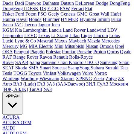
Dacia
Dadi
Daewoo
Daihatsu
Datsun
DeLorean
Dodge
DongFeng
DongFeng | DFSK
DS
E.GO
FAW
Ferrari
Fiat
Fisker
Ford
Foton
FSO
Geely
Genesis
GMC
Great Wall
Hafei
Haima
Haval
Honda
Hummer
HYMER
Hyundai
Infiniti
Isuzu
Iveco
JAC
Jaecoo
Jaguar
Jeep
KGM
Kia
Lamborghini
Lancia
Land Rover
Landwind
LDV
Leapmotor
LEVC
Lexus
Li Xiang
Lifan
Ligier
Lincoln
Lotus
Lucid
Lync & Co
Maserati
Maxus
Maybach
Mazda
Mercedes
Mercury
MG
MIA Electric
Mini
Mitsubishi
Nissan
Omoda
Opel
ORA
Peugeot
Piaggio
Polestar
Pontiac
Porsche
Proton
Qoros
Qvale
RAF
Range Rover
Ravon
Renault
Rolls-Royce
Rover
SAAB
Saipa
Samand / Iran Khodro / IKCO
Samsung
Scion
SEAT
Skoda
SMA
Smart
Soueast
SsangYong
Subaru
Suzuki
Tata
Tesla
TOGG
Toyota
Vinfast
Volkswagen
Volvo
Vortex
Wanfeng
Wartburg
Wiesmann
Xiaomi
XPENG
Zeekr
Zotye
ZX
Auto
ВАЗ (Lada)
ГАЗ
ЗАЗ (ЗАЗ-Daewoo)
ЗИЛ
ЛуАЗ
Москвич
[ИЖ, АЗЛК]
ТагАЗ
УАЗ
Бренды
ACURA
ACURA OEM
AUDI
AUDI OEM