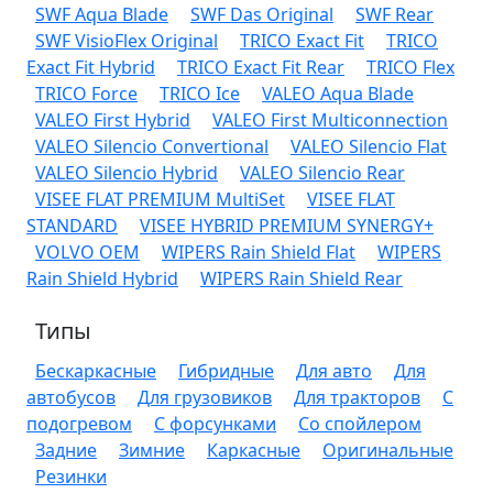
SWF Aqua Blade
SWF Das Original
SWF Rear
SWF VisioFlex Original
TRICO Exact Fit
TRICO
Exact Fit Hybrid
TRICO Exact Fit Rear
TRICO Flex
TRICO Force
TRICO Ice
VALEO Aqua Blade
VALEO First Hybrid
VALEO First Multiconnection
VALEO Silencio Convertional
VALEO Silencio Flat
VALEO Silencio Hybrid
VALEO Silencio Rear
VISEE FLAT PREMIUM MultiSet
VISEE FLAT
STANDARD
VISEE HYBRID PREMIUM SYNERGY+
VOLVO OEM
WIPERS Rain Shield Flat
WIPERS
Rain Shield Hybrid
WIPERS Rain Shield Rear
Типы
Бескаркасные
Гибридные
Для авто
Для
автобусов
Для грузовиков
Для тракторов
С
подогревом
С форсунками
Со спойлером
Задние
Зимние
Каркасные
Оригинальные
Резинки