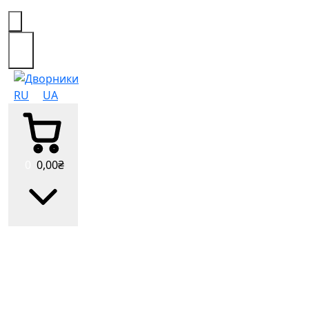
0
RU
UA
0
0
,00
₴