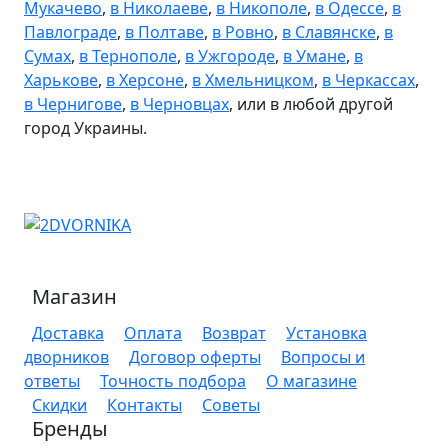
Мукачево
,
в Николаеве
,
в Никополе
,
в Одессе
,
в
Павлограде
,
в Полтаве
,
в Ровно
,
в Славянске
,
в
Сумах
,
в Тернополе
,
в Ужгороде
,
в Умане
,
в
Харькове
,
в Херсоне
,
в Хмельницком
,
в Черкассах
,
в Чернигове
,
в Черновцах
, или в любой другой
город Украины.
Магазин
Доставка
Оплата
Возврат
Установка
дворников
Договор оферты
Вопросы и
ответы
Точность подбора
О магазине
Скидки
Контакты
Советы
Бренды