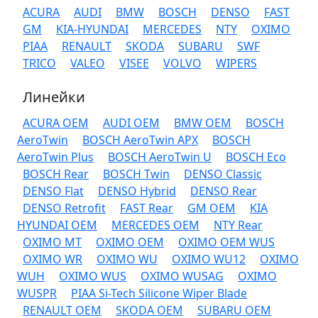
ACURA
AUDI
BMW
BOSCH
DENSO
FAST
GM
KIA-HYUNDAI
MERCEDES
NTY
OXIMO
PIAA
RENAULT
SKODA
SUBARU
SWF
TRICO
VALEO
VISEE
VOLVO
WIPERS
Линейки
ACURA OEM
AUDI OEM
BMW OEM
BOSCH
AeroTwin
BOSCH AeroTwin APX
BOSCH
AeroTwin Plus
BOSCH AeroTwin U
BOSCH Eco
BOSCH Rear
BOSCH Twin
DENSO Classic
DENSO Flat
DENSO Hybrid
DENSO Rear
DENSO Retrofit
FAST Rear
GM OEM
KIA
HYUNDAI OEM
MERCEDES OEM
NTY Rear
OXIMO MT
OXIMO OEM
OXIMO OEM WUS
OXIMO WR
OXIMO WU
OXIMO WU12
OXIMO
WUH
OXIMO WUS
OXIMO WUSAG
OXIMO
WUSPR
PIAA Si-Tech Silicone Wiper Blade
RENAULT OEM
SKODA OEM
SUBARU OEM