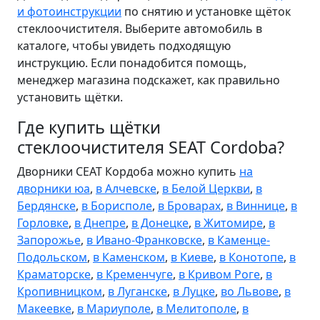
и фотоинструкции
по снятию и установке щёток
стеклоочистителя. Выберите автомобиль в
каталоге, чтобы увидеть подходящую
инструкцию. Если понадобится помощь,
менеджер магазина подскажет, как правильно
установить щётки.
Где купить щётки
стеклоочистителя SEAT Cordoba?
Дворники СЕАТ Кордоба можно купить
на
дворники юа
,
в Алчевске
,
в Белой Церкви
,
в
Бердянске
,
в Борисполе
,
в Броварах
,
в Виннице
,
в
Горловке
,
в Днепре
,
в Донецке
,
в Житомире
,
в
Запорожье
,
в Ивано-Франковске
,
в Каменце-
Подольском
,
в Каменском
,
в Киеве
,
в Конотопе
,
в
Краматорске
,
в Кременчуге
,
в Кривом Роге
,
в
Кропивницком
,
в Луганске
,
в Луцке
,
во Львове
,
в
Макеевке
,
в Мариуполе
,
в Мелитополе
,
в