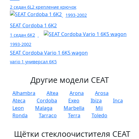
2 седан 6L2 крепление крючок
1993-2002
SEAT Cordoba 1 6K2
1 седан 6K2
1993-2002
SEAT Cordoba Vario 1 6K5 wagon
vario 1 универсал 6K5
Другие модели СЕАТ
Alhambra
Altea
Arona
Arosa
Ateca
Cordoba
Exeo
Ibiza
Inca
Leon
Malaga
Marbella
Mii
Ronda
Tarraco
Terra
Toledo
Щётки стеклоочистителя СЕАТ