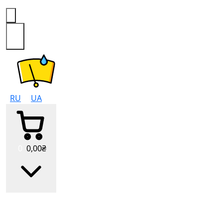
0
RU
UA
0
0
,00
₴