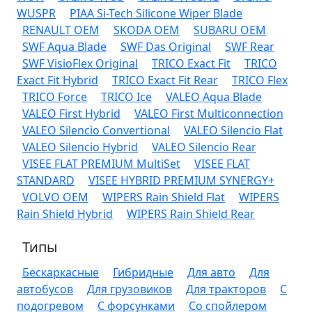
WUSPR
PIAA Si-Tech Silicone Wiper Blade
RENAULT OEM
SKODA OEM
SUBARU OEM
SWF Aqua Blade
SWF Das Original
SWF Rear
SWF VisioFlex Original
TRICO Exact Fit
TRICO
Exact Fit Hybrid
TRICO Exact Fit Rear
TRICO Flex
TRICO Force
TRICO Ice
VALEO Aqua Blade
VALEO First Hybrid
VALEO First Multiconnection
VALEO Silencio Convertional
VALEO Silencio Flat
VALEO Silencio Hybrid
VALEO Silencio Rear
VISEE FLAT PREMIUM MultiSet
VISEE FLAT
STANDARD
VISEE HYBRID PREMIUM SYNERGY+
VOLVO OEM
WIPERS Rain Shield Flat
WIPERS
Rain Shield Hybrid
WIPERS Rain Shield Rear
Типы
Бескаркасные
Гибридные
Для авто
Для
автобусов
Для грузовиков
Для тракторов
С
подогревом
С форсунками
Со спойлером