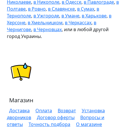
Николаеве
,
в Никополе
,
в Одессе
,
в Павлограде
,
в
Полтаве
,
в Ровно
,
в Славянске
,
в Сумах
,
в
Тернополе
,
в Ужгороде
,
в Умане
,
в Харькове
,
в
Херсоне
,
в Хмельницком
,
в Черкассах
,
в
Чернигове
,
в Черновцах
, или в любой другой
город Украины.
Магазин
Доставка
Оплата
Возврат
Установка
дворников
Договор оферты
Вопросы и
ответы
Точность подбора
О магазине