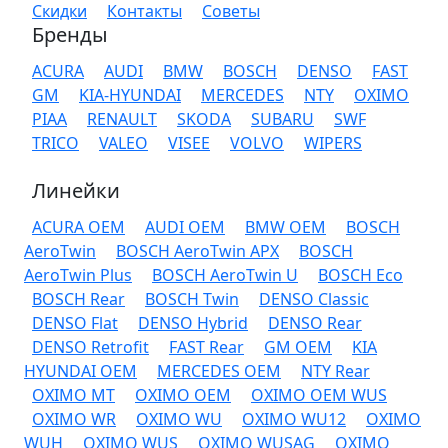
Скидки
Контакты
Советы
Бренды
ACURA
AUDI
BMW
BOSCH
DENSO
FAST
GM
KIA-HYUNDAI
MERCEDES
NTY
OXIMO
PIAA
RENAULT
SKODA
SUBARU
SWF
TRICO
VALEO
VISEE
VOLVO
WIPERS
Линейки
ACURA OEM
AUDI OEM
BMW OEM
BOSCH
AeroTwin
BOSCH AeroTwin APX
BOSCH
AeroTwin Plus
BOSCH AeroTwin U
BOSCH Eco
BOSCH Rear
BOSCH Twin
DENSO Classic
DENSO Flat
DENSO Hybrid
DENSO Rear
DENSO Retrofit
FAST Rear
GM OEM
KIA
HYUNDAI OEM
MERCEDES OEM
NTY Rear
OXIMO MT
OXIMO OEM
OXIMO OEM WUS
OXIMO WR
OXIMO WU
OXIMO WU12
OXIMO
WUH
OXIMO WUS
OXIMO WUSAG
OXIMO