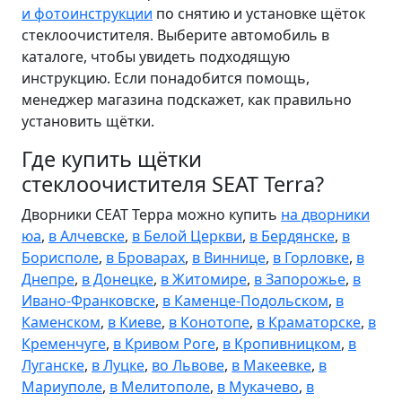
и фотоинструкции
по снятию и установке щёток
стеклоочистителя. Выберите автомобиль в
каталоге, чтобы увидеть подходящую
инструкцию. Если понадобится помощь,
менеджер магазина подскажет, как правильно
установить щётки.
Где купить щётки
стеклоочистителя SEAT Terra?
Дворники СЕАТ Терра можно купить
на дворники
юа
,
в Алчевске
,
в Белой Церкви
,
в Бердянске
,
в
Борисполе
,
в Броварах
,
в Виннице
,
в Горловке
,
в
Днепре
,
в Донецке
,
в Житомире
,
в Запорожье
,
в
Ивано-Франковске
,
в Каменце-Подольском
,
в
Каменском
,
в Киеве
,
в Конотопе
,
в Краматорске
,
в
Кременчуге
,
в Кривом Роге
,
в Кропивницком
,
в
Луганске
,
в Луцке
,
во Львове
,
в Макеевке
,
в
Мариуполе
,
в Мелитополе
,
в Мукачево
,
в