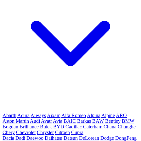
Abarth
Acura
Aiways
Aixam
Alfa Romeo
Alpina
Alpine
ARO
Aston Martin
Audi
Avatr
Avia
BAIC
Barkas
BAW
Bentley
BMW
Bogdan
Brilliance
Buick
BYD
Cadillac
Caterham
Chana
Changhe
Chery
Chevrolet
Chrysler
Citroen
Cupra
Dacia
Dadi
Daewoo
Daihatsu
Datsun
DeLorean
Dodge
DongFeng