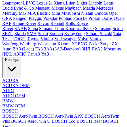
Leapmotor
LEVC
Lexus
Li Xiang
Lifan
Ligier
Lincoln
Lotus
Lucid
Lync & Co
Maserati
Maxus
Maybach
Mazda
Mercedes
Mercury
MG
MIA Electric
Mini
Mitsubishi
Nissan
Omoda
Opel
ORA
Peugeot
Piaggio
Polestar
Pontiac
Porsche
Proton
Qoros
Qvale
RAF
Range Rover
Ravon
Renault
Rolls-Royce
Rover
SAAB
Saipa
Samand / Iran Khodro / IKCO
Samsung
Scion
SEAT
Skoda
SMA
Smart
Soueast
SsangYong
Subaru
Suzuki
Tata
Tesla
TOGG
Toyota
Vinfast
Volkswagen
Volvo
Vortex
Wanfeng
Wartburg
Wiesmann
Xiaomi
XPENG
Zeekr
Zotye
ZX
Auto
ВАЗ (Lada)
ГАЗ
ЗАЗ (ЗАЗ-Daewoo)
ЗИЛ
ЛуАЗ
Москвич
[ИЖ, АЗЛК]
ТагАЗ
УАЗ
Бренды
ACURA
ACURA OEM
AUDI
AUDI OEM
BMW
BMW OEM
BOSCH
BOSCH AeroTwin
BOSCH AeroTwin APX
BOSCH AeroTwin
Plus
BOSCH AeroTwin U
BOSCH Eco
BOSCH Rear
BOSCH
Twin