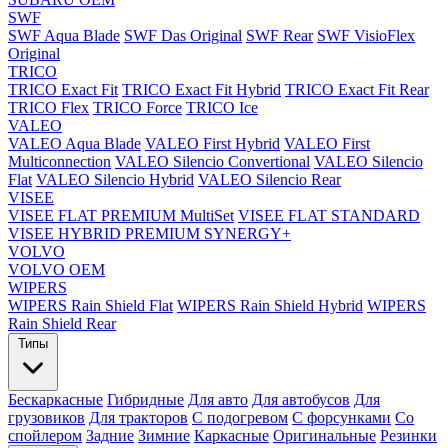
SWF
SWF Aqua Blade
SWF Das Original
SWF Rear
SWF VisioFlex
Original
TRICO
TRICO Exact Fit
TRICO Exact Fit Hybrid
TRICO Exact Fit Rear
TRICO Flex
TRICO Force
TRICO Ice
VALEO
VALEO Aqua Blade
VALEO First Hybrid
VALEO First
Multiconnection
VALEO Silencio Convertional
VALEO Silencio
Flat
VALEO Silencio Hybrid
VALEO Silencio Rear
VISEE
VISEE FLAT PREMIUM MultiSet
VISEE FLAT STANDARD
VISEE HYBRID PREMIUM SYNERGY+
VOLVO
VOLVO OEM
WIPERS
WIPERS Rain Shield Flat
WIPERS Rain Shield Hybrid
WIPERS
Rain Shield Rear
Типы
Бескаркасные
Гибридные
Для авто
Для автобусов
Для
грузовиков
Для тракторов
С подогревом
С форсунками
Со
спойлером
Задние
Зимние
Каркасные
Оригинальные
Резинки