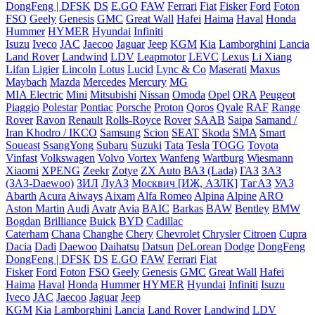
DongFeng | DFSK
DS
E.GO
FAW
Ferrari
Fiat
Fisker
Ford
Foton
FSO
Geely
Genesis
GMC
Great Wall
Hafei
Haima
Haval
Honda
Hummer
HYMER
Hyundai
Infiniti
Isuzu
Iveco
JAC
Jaecoo
Jaguar
Jeep
KGM
Kia
Lamborghini
Lancia
Land Rover
Landwind
LDV
Leapmotor
LEVC
Lexus
Li Xiang
Lifan
Ligier
Lincoln
Lotus
Lucid
Lync & Co
Maserati
Maxus
Maybach
Mazda
Mercedes
Mercury
MG
MIA Electric
Mini
Mitsubishi
Nissan
Omoda
Opel
ORA
Peugeot
Piaggio
Polestar
Pontiac
Porsche
Proton
Qoros
Qvale
RAF
Range
Rover
Ravon
Renault
Rolls-Royce
Rover
SAAB
Saipa
Samand /
Iran Khodro / IKCO
Samsung
Scion
SEAT
Skoda
SMA
Smart
Soueast
SsangYong
Subaru
Suzuki
Tata
Tesla
TOGG
Toyota
Vinfast
Volkswagen
Volvo
Vortex
Wanfeng
Wartburg
Wiesmann
Xiaomi
XPENG
Zeekr
Zotye
ZX Auto
ВАЗ (Lada)
ГАЗ
ЗАЗ
(ЗАЗ-Daewoo)
ЗИЛ
ЛуАЗ
Москвич [ИЖ, АЗЛК]
ТагАЗ
УАЗ
Abarth
Acura
Aiways
Aixam
Alfa Romeo
Alpina
Alpine
ARO
Aston Martin
Audi
Avatr
Avia
BAIC
Barkas
BAW
Bentley
BMW
Bogdan
Brilliance
Buick
BYD
Cadillac
Caterham
Chana
Changhe
Chery
Chevrolet
Chrysler
Citroen
Cupra
Dacia
Dadi
Daewoo
Daihatsu
Datsun
DeLorean
Dodge
DongFeng
DongFeng | DFSK
DS
E.GO
FAW
Ferrari
Fiat
Fisker
Ford
Foton
FSO
Geely
Genesis
GMC
Great Wall
Hafei
Haima
Haval
Honda
Hummer
HYMER
Hyundai
Infiniti
Isuzu
Iveco
JAC
Jaecoo
Jaguar
Jeep
KGM
Kia
Lamborghini
Lancia
Land Rover
Landwind
LDV