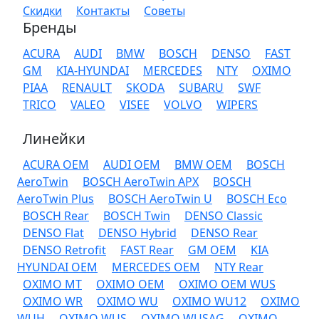
Скидки
Контакты
Советы
Бренды
ACURA
AUDI
BMW
BOSCH
DENSO
FAST
GM
KIA-HYUNDAI
MERCEDES
NTY
OXIMO
PIAA
RENAULT
SKODA
SUBARU
SWF
TRICO
VALEO
VISEE
VOLVO
WIPERS
Линейки
ACURA OEM
AUDI OEM
BMW OEM
BOSCH
AeroTwin
BOSCH AeroTwin APX
BOSCH
AeroTwin Plus
BOSCH AeroTwin U
BOSCH Eco
BOSCH Rear
BOSCH Twin
DENSO Classic
DENSO Flat
DENSO Hybrid
DENSO Rear
DENSO Retrofit
FAST Rear
GM OEM
KIA
HYUNDAI OEM
MERCEDES OEM
NTY Rear
OXIMO MT
OXIMO OEM
OXIMO OEM WUS
OXIMO WR
OXIMO WU
OXIMO WU12
OXIMO
WUH
OXIMO WUS
OXIMO WUSAG
OXIMO