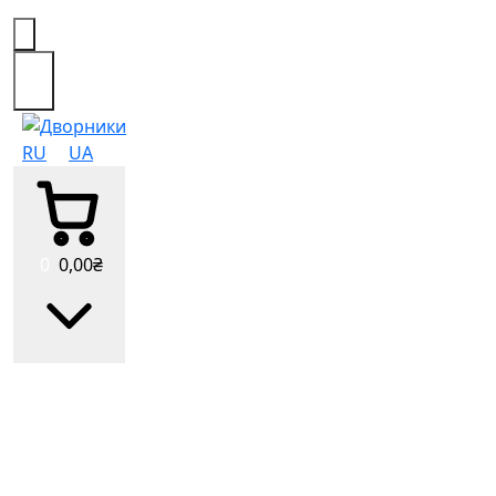
0
RU
UA
0
0
,00
₴