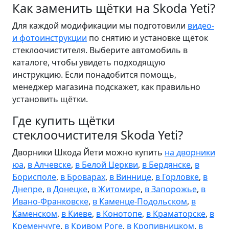
Как заменить щётки на Skoda Yeti?
Для каждой модификации мы подготовили
видео-
и фотоинструкции
по снятию и установке щёток
стеклоочистителя. Выберите автомобиль в
каталоге, чтобы увидеть подходящую
инструкцию. Если понадобится помощь,
менеджер магазина подскажет, как правильно
установить щётки.
Где купить щётки
стеклоочистителя Skoda Yeti?
Дворники Шкода Йети можно купить
на дворники
юа
,
в Алчевске
,
в Белой Церкви
,
в Бердянске
,
в
Борисполе
,
в Броварах
,
в Виннице
,
в Горловке
,
в
Днепре
,
в Донецке
,
в Житомире
,
в Запорожье
,
в
Ивано-Франковске
,
в Каменце-Подольском
,
в
Каменском
,
в Киеве
,
в Конотопе
,
в Краматорске
,
в
Кременчуге
,
в Кривом Роге
,
в Кропивницком
,
в