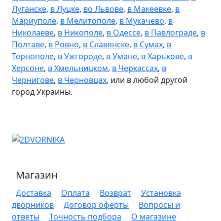
Луганске
,
в Луцке
,
во Львове
,
в Макеевке
,
в
Мариуполе
,
в Мелитополе
,
в Мукачево
,
в
Николаеве
,
в Никополе
,
в Одессе
,
в Павлограде
,
в
Полтаве
,
в Ровно
,
в Славянске
,
в Сумах
,
в
Тернополе
,
в Ужгороде
,
в Умане
,
в Харькове
,
в
Херсоне
,
в Хмельницком
,
в Черкассах
,
в
Чернигове
,
в Черновцах
, или в любой другой
город Украины.
Магазин
Доставка
Оплата
Возврат
Установка
дворников
Договор оферты
Вопросы и
ответы
Точность подбора
О магазине