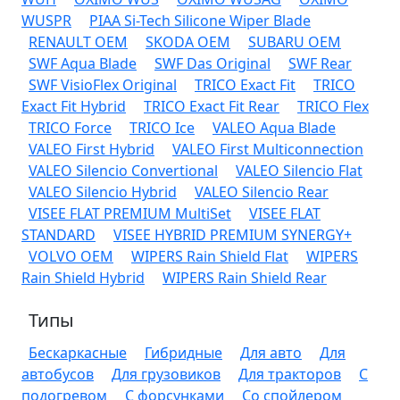
WUSPR
PIAA Si-Tech Silicone Wiper Blade
RENAULT OEM
SKODA OEM
SUBARU OEM
SWF Aqua Blade
SWF Das Original
SWF Rear
SWF VisioFlex Original
TRICO Exact Fit
TRICO
Exact Fit Hybrid
TRICO Exact Fit Rear
TRICO Flex
TRICO Force
TRICO Ice
VALEO Aqua Blade
VALEO First Hybrid
VALEO First Multiconnection
VALEO Silencio Convertional
VALEO Silencio Flat
VALEO Silencio Hybrid
VALEO Silencio Rear
VISEE FLAT PREMIUM MultiSet
VISEE FLAT
STANDARD
VISEE HYBRID PREMIUM SYNERGY+
VOLVO OEM
WIPERS Rain Shield Flat
WIPERS
Rain Shield Hybrid
WIPERS Rain Shield Rear
Типы
Бескаркасные
Гибридные
Для авто
Для
автобусов
Для грузовиков
Для тракторов
С
подогревом
С форсунками
Со спойлером