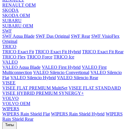
RENAULT OEM
SKODA
SKODA OEM
SUBARU
SUBARU OEM
SWF
SWF Aqua Blade
SWF Das Original
SWF Rear
SWF VisioFlex
Original
TRICO
TRICO Exact Fit
TRICO Exact Fit Hybrid
TRICO Exact Fit Rear
TRICO Flex
TRICO Force
TRICO Ice
VALEO
VALEO Aqua Blade
VALEO First Hybrid
VALEO First
Multiconnection
VALEO Silencio Convertional
VALEO Silencio
Flat
VALEO Silencio Hybrid
VALEO Silencio Rear
VISEE
VISEE FLAT PREMIUM MultiSet
VISEE FLAT STANDARD
VISEE HYBRID PREMIUM SYNERGY+
VOLVO
VOLVO OEM
WIPERS
WIPERS Rain Shield Flat
WIPERS Rain Shield Hybrid
WIPERS
Rain Shield Rear
Типы