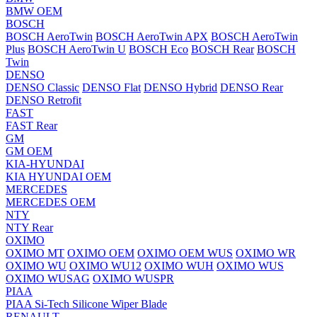
BMW OEM
BOSCH
BOSCH AeroTwin
BOSCH AeroTwin APX
BOSCH AeroTwin
Plus
BOSCH AeroTwin U
BOSCH Eco
BOSCH Rear
BOSCH
Twin
DENSO
DENSO Classic
DENSO Flat
DENSO Hybrid
DENSO Rear
DENSO Retrofit
FAST
FAST Rear
GM
GM OEM
KIA-HYUNDAI
KIA HYUNDAI OEM
MERCEDES
MERCEDES OEM
NTY
NTY Rear
OXIMO
OXIMO MT
OXIMO OEM
OXIMO OEM WUS
OXIMO WR
OXIMO WU
OXIMO WU12
OXIMO WUH
OXIMO WUS
OXIMO WUSAG
OXIMO WUSPR
PIAA
PIAA Si-Tech Silicone Wiper Blade
RENAULT