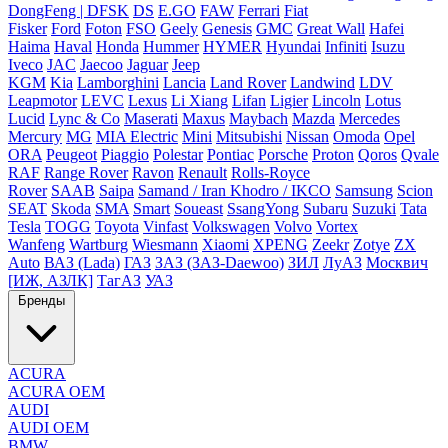
DongFeng | DFSK
DS
E.GO
FAW
Ferrari
Fiat
Fisker
Ford
Foton
FSO
Geely
Genesis
GMC
Great Wall
Hafei
Haima
Haval
Honda
Hummer
HYMER
Hyundai
Infiniti
Isuzu
Iveco
JAC
Jaecoo
Jaguar
Jeep
KGM
Kia
Lamborghini
Lancia
Land Rover
Landwind
LDV
Leapmotor
LEVC
Lexus
Li Xiang
Lifan
Ligier
Lincoln
Lotus
Lucid
Lync & Co
Maserati
Maxus
Maybach
Mazda
Mercedes
Mercury
MG
MIA Electric
Mini
Mitsubishi
Nissan
Omoda
Opel
ORA
Peugeot
Piaggio
Polestar
Pontiac
Porsche
Proton
Qoros
Qvale
RAF
Range Rover
Ravon
Renault
Rolls-Royce
Rover
SAAB
Saipa
Samand / Iran Khodro / IKCO
Samsung
Scion
SEAT
Skoda
SMA
Smart
Soueast
SsangYong
Subaru
Suzuki
Tata
Tesla
TOGG
Toyota
Vinfast
Volkswagen
Volvo
Vortex
Wanfeng
Wartburg
Wiesmann
Xiaomi
XPENG
Zeekr
Zotye
ZX
Auto
ВАЗ (Lada)
ГАЗ
ЗАЗ (ЗАЗ-Daewoo)
ЗИЛ
ЛуАЗ
Москвич
[ИЖ, АЗЛК]
ТагАЗ
УАЗ
Бренды
ACURA
ACURA OEM
AUDI
AUDI OEM
BMW