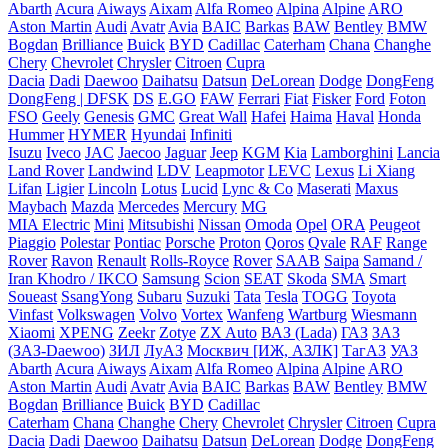
Abarth
Acura
Aiways
Aixam
Alfa Romeo
Alpina
Alpine
ARO
Aston Martin
Audi
Avatr
Avia
BAIC
Barkas
BAW
Bentley
BMW
Bogdan
Brilliance
Buick
BYD
Cadillac
Caterham
Chana
Changhe
Chery
Chevrolet
Chrysler
Citroen
Cupra
Dacia
Dadi
Daewoo
Daihatsu
Datsun
DeLorean
Dodge
DongFeng
DongFeng | DFSK
DS
E.GO
FAW
Ferrari
Fiat
Fisker
Ford
Foton
FSO
Geely
Genesis
GMC
Great Wall
Hafei
Haima
Haval
Honda
Hummer
HYMER
Hyundai
Infiniti
Isuzu
Iveco
JAC
Jaecoo
Jaguar
Jeep
KGM
Kia
Lamborghini
Lancia
Land Rover
Landwind
LDV
Leapmotor
LEVC
Lexus
Li Xiang
Lifan
Ligier
Lincoln
Lotus
Lucid
Lync & Co
Maserati
Maxus
Maybach
Mazda
Mercedes
Mercury
MG
MIA Electric
Mini
Mitsubishi
Nissan
Omoda
Opel
ORA
Peugeot
Piaggio
Polestar
Pontiac
Porsche
Proton
Qoros
Qvale
RAF
Range
Rover
Ravon
Renault
Rolls-Royce
Rover
SAAB
Saipa
Samand /
Iran Khodro / IKCO
Samsung
Scion
SEAT
Skoda
SMA
Smart
Soueast
SsangYong
Subaru
Suzuki
Tata
Tesla
TOGG
Toyota
Vinfast
Volkswagen
Volvo
Vortex
Wanfeng
Wartburg
Wiesmann
Xiaomi
XPENG
Zeekr
Zotye
ZX Auto
ВАЗ (Lada)
ГАЗ
ЗАЗ
(ЗАЗ-Daewoo)
ЗИЛ
ЛуАЗ
Москвич [ИЖ, АЗЛК]
ТагАЗ
УАЗ
Abarth
Acura
Aiways
Aixam
Alfa Romeo
Alpina
Alpine
ARO
Aston Martin
Audi
Avatr
Avia
BAIC
Barkas
BAW
Bentley
BMW
Bogdan
Brilliance
Buick
BYD
Cadillac
Caterham
Chana
Changhe
Chery
Chevrolet
Chrysler
Citroen
Cupra
Dacia
Dadi
Daewoo
Daihatsu
Datsun
DeLorean
Dodge
DongFeng