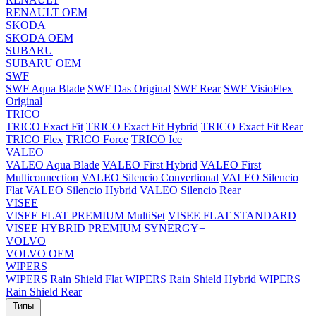
RENAULT OEM
SKODA
SKODA OEM
SUBARU
SUBARU OEM
SWF
SWF Aqua Blade
SWF Das Original
SWF Rear
SWF VisioFlex
Original
TRICO
TRICO Exact Fit
TRICO Exact Fit Hybrid
TRICO Exact Fit Rear
TRICO Flex
TRICO Force
TRICO Ice
VALEO
VALEO Aqua Blade
VALEO First Hybrid
VALEO First
Multiconnection
VALEO Silencio Convertional
VALEO Silencio
Flat
VALEO Silencio Hybrid
VALEO Silencio Rear
VISEE
VISEE FLAT PREMIUM MultiSet
VISEE FLAT STANDARD
VISEE HYBRID PREMIUM SYNERGY+
VOLVO
VOLVO OEM
WIPERS
WIPERS Rain Shield Flat
WIPERS Rain Shield Hybrid
WIPERS
Rain Shield Rear
Типы