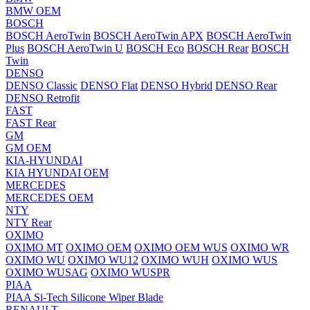
BMW OEM
BOSCH
BOSCH AeroTwin
BOSCH AeroTwin APX
BOSCH AeroTwin
Plus
BOSCH AeroTwin U
BOSCH Eco
BOSCH Rear
BOSCH
Twin
DENSO
DENSO Classic
DENSO Flat
DENSO Hybrid
DENSO Rear
DENSO Retrofit
FAST
FAST Rear
GM
GM OEM
KIA-HYUNDAI
KIA HYUNDAI OEM
MERCEDES
MERCEDES OEM
NTY
NTY Rear
OXIMO
OXIMO MT
OXIMO OEM
OXIMO OEM WUS
OXIMO WR
OXIMO WU
OXIMO WU12
OXIMO WUH
OXIMO WUS
OXIMO WUSAG
OXIMO WUSPR
PIAA
PIAA Si-Tech Silicone Wiper Blade
RENAULT