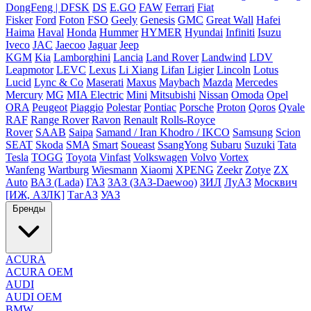
DongFeng | DFSK
DS
E.GO
FAW
Ferrari
Fiat
Fisker
Ford
Foton
FSO
Geely
Genesis
GMC
Great Wall
Hafei
Haima
Haval
Honda
Hummer
HYMER
Hyundai
Infiniti
Isuzu
Iveco
JAC
Jaecoo
Jaguar
Jeep
KGM
Kia
Lamborghini
Lancia
Land Rover
Landwind
LDV
Leapmotor
LEVC
Lexus
Li Xiang
Lifan
Ligier
Lincoln
Lotus
Lucid
Lync & Co
Maserati
Maxus
Maybach
Mazda
Mercedes
Mercury
MG
MIA Electric
Mini
Mitsubishi
Nissan
Omoda
Opel
ORA
Peugeot
Piaggio
Polestar
Pontiac
Porsche
Proton
Qoros
Qvale
RAF
Range Rover
Ravon
Renault
Rolls-Royce
Rover
SAAB
Saipa
Samand / Iran Khodro / IKCO
Samsung
Scion
SEAT
Skoda
SMA
Smart
Soueast
SsangYong
Subaru
Suzuki
Tata
Tesla
TOGG
Toyota
Vinfast
Volkswagen
Volvo
Vortex
Wanfeng
Wartburg
Wiesmann
Xiaomi
XPENG
Zeekr
Zotye
ZX
Auto
ВАЗ (Lada)
ГАЗ
ЗАЗ (ЗАЗ-Daewoo)
ЗИЛ
ЛуАЗ
Москвич
[ИЖ, АЗЛК]
ТагАЗ
УАЗ
Бренды
ACURA
ACURA OEM
AUDI
AUDI OEM
BMW