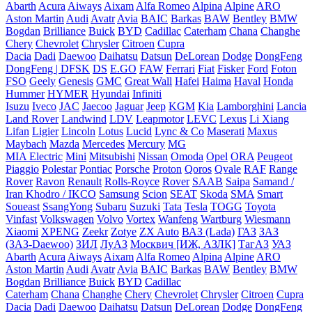
Abarth
Acura
Aiways
Aixam
Alfa Romeo
Alpina
Alpine
ARO
Aston Martin
Audi
Avatr
Avia
BAIC
Barkas
BAW
Bentley
BMW
Bogdan
Brilliance
Buick
BYD
Cadillac
Caterham
Chana
Changhe
Chery
Chevrolet
Chrysler
Citroen
Cupra
Dacia
Dadi
Daewoo
Daihatsu
Datsun
DeLorean
Dodge
DongFeng
DongFeng | DFSK
DS
E.GO
FAW
Ferrari
Fiat
Fisker
Ford
Foton
FSO
Geely
Genesis
GMC
Great Wall
Hafei
Haima
Haval
Honda
Hummer
HYMER
Hyundai
Infiniti
Isuzu
Iveco
JAC
Jaecoo
Jaguar
Jeep
KGM
Kia
Lamborghini
Lancia
Land Rover
Landwind
LDV
Leapmotor
LEVC
Lexus
Li Xiang
Lifan
Ligier
Lincoln
Lotus
Lucid
Lync & Co
Maserati
Maxus
Maybach
Mazda
Mercedes
Mercury
MG
MIA Electric
Mini
Mitsubishi
Nissan
Omoda
Opel
ORA
Peugeot
Piaggio
Polestar
Pontiac
Porsche
Proton
Qoros
Qvale
RAF
Range
Rover
Ravon
Renault
Rolls-Royce
Rover
SAAB
Saipa
Samand /
Iran Khodro / IKCO
Samsung
Scion
SEAT
Skoda
SMA
Smart
Soueast
SsangYong
Subaru
Suzuki
Tata
Tesla
TOGG
Toyota
Vinfast
Volkswagen
Volvo
Vortex
Wanfeng
Wartburg
Wiesmann
Xiaomi
XPENG
Zeekr
Zotye
ZX Auto
ВАЗ (Lada)
ГАЗ
ЗАЗ
(ЗАЗ-Daewoo)
ЗИЛ
ЛуАЗ
Москвич [ИЖ, АЗЛК]
ТагАЗ
УАЗ
Abarth
Acura
Aiways
Aixam
Alfa Romeo
Alpina
Alpine
ARO
Aston Martin
Audi
Avatr
Avia
BAIC
Barkas
BAW
Bentley
BMW
Bogdan
Brilliance
Buick
BYD
Cadillac
Caterham
Chana
Changhe
Chery
Chevrolet
Chrysler
Citroen
Cupra
Dacia
Dadi
Daewoo
Daihatsu
Datsun
DeLorean
Dodge
DongFeng