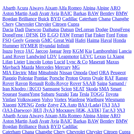
Abarth
Acura
Aiways
Aixam
Alfa Romeo
Alpina
Alpine
ARO
Aston Martin
Audi
Avatr
Avia
BAIC
Barkas
BAW
Bentley
BMW
Bogdan
Brilliance
Buick
BYD
Cadillac
Caterham
Chana
Changhe
Chery
Chevrolet
Chrysler
Citroen
Cupra
Dacia
Dadi
Daewoo
Daihatsu
Datsun
DeLorean
Dodge
DongFeng
DongFeng | DFSK
DS
E.GO
FAW
Ferrari
Fiat
Fisker
Ford
Foton
FSO
Geely
Genesis
GMC
Great Wall
Hafei
Haima
Haval
Honda
Hummer
HYMER
Hyundai
Infiniti
Isuzu
Iveco
JAC
Jaecoo
Jaguar
Jeep
KGM
Kia
Lamborghini
Lancia
Land Rover
Landwind
LDV
Leapmotor
LEVC
Lexus
Li Xiang
Lifan
Ligier
Lincoln
Lotus
Lucid
Lync & Co
Maserati
Maxus
Maybach
Mazda
Mercedes
Mercury
MG
MIA Electric
Mini
Mitsubishi
Nissan
Omoda
Opel
ORA
Peugeot
Piaggio
Polestar
Pontiac
Porsche
Proton
Qoros
Qvale
RAF
Range
Rover
Ravon
Renault
Rolls-Royce
Rover
SAAB
Saipa
Samand /
Iran Khodro / IKCO
Samsung
Scion
SEAT
Skoda
SMA
Smart
Soueast
SsangYong
Subaru
Suzuki
Tata
Tesla
TOGG
Toyota
Vinfast
Volkswagen
Volvo
Vortex
Wanfeng
Wartburg
Wiesmann
Xiaomi
XPENG
Zeekr
Zotye
ZX Auto
ВАЗ (Lada)
ГАЗ
ЗАЗ
(ЗАЗ-Daewoo)
ЗИЛ
ЛуАЗ
Москвич [ИЖ, АЗЛК]
ТагАЗ
УАЗ
Abarth
Acura
Aiways
Aixam
Alfa Romeo
Alpina
Alpine
ARO
Aston Martin
Audi
Avatr
Avia
BAIC
Barkas
BAW
Bentley
BMW
Bogdan
Brilliance
Buick
BYD
Cadillac
Caterham
Chana
Changhe
Chery
Chevrolet
Chrysler
Citroen
Cupra