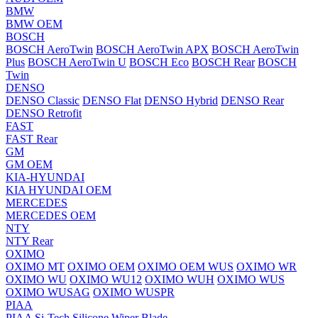
BMW
BMW OEM
BOSCH
BOSCH AeroTwin
BOSCH AeroTwin APX
BOSCH AeroTwin
Plus
BOSCH AeroTwin U
BOSCH Eco
BOSCH Rear
BOSCH
Twin
DENSO
DENSO Classic
DENSO Flat
DENSO Hybrid
DENSO Rear
DENSO Retrofit
FAST
FAST Rear
GM
GM OEM
KIA-HYUNDAI
KIA HYUNDAI OEM
MERCEDES
MERCEDES OEM
NTY
NTY Rear
OXIMO
OXIMO MT
OXIMO OEM
OXIMO OEM WUS
OXIMO WR
OXIMO WU
OXIMO WU12
OXIMO WUH
OXIMO WUS
OXIMO WUSAG
OXIMO WUSPR
PIAA
PIAA Si-Tech Silicone Wiper Blade