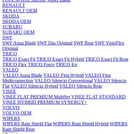
RENAULT
RENAULT OEM
SKODA
SKODA OEM
SUBARU
SUBARU OEM
SWF
SWF Aqua Blade
SWF Das Original
SWF Rear
SWF VisioFlex
Original
TRICO
TRICO Exact Fit
TRICO Exact Fit Hybrid
TRICO Exact Fit Rear
TRICO Flex
TRICO Force
TRICO Ice
VALEO
VALEO Aqua Blade
VALEO First Hybrid
VALEO First
Multiconnection
VALEO Silencio Convertional
VALEO Silencio
Flat
VALEO Silencio Hybrid
VALEO Silencio Rear
VISEE
VISEE FLAT PREMIUM MultiSet
VISEE FLAT STANDARD
VISEE HYBRID PREMIUM SYNERGY+
VOLVO
VOLVO OEM
WIPERS
WIPERS Rain Shield Flat
WIPERS Rain Shield Hybrid
WIPERS
Rain Shield Rear