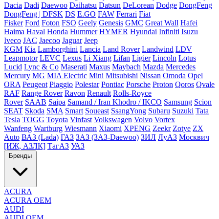
Dacia
Dadi
Daewoo
Daihatsu
Datsun
DeLorean
Dodge
DongFeng
DongFeng | DFSK
DS
E.GO
FAW
Ferrari
Fiat
Fisker
Ford
Foton
FSO
Geely
Genesis
GMC
Great Wall
Hafei
Haima
Haval
Honda
Hummer
HYMER
Hyundai
Infiniti
Isuzu
Iveco
JAC
Jaecoo
Jaguar
Jeep
KGM
Kia
Lamborghini
Lancia
Land Rover
Landwind
LDV
Leapmotor
LEVC
Lexus
Li Xiang
Lifan
Ligier
Lincoln
Lotus
Lucid
Lync & Co
Maserati
Maxus
Maybach
Mazda
Mercedes
Mercury
MG
MIA Electric
Mini
Mitsubishi
Nissan
Omoda
Opel
ORA
Peugeot
Piaggio
Polestar
Pontiac
Porsche
Proton
Qoros
Qvale
RAF
Range Rover
Ravon
Renault
Rolls-Royce
Rover
SAAB
Saipa
Samand / Iran Khodro / IKCO
Samsung
Scion
SEAT
Skoda
SMA
Smart
Soueast
SsangYong
Subaru
Suzuki
Tata
Tesla
TOGG
Toyota
Vinfast
Volkswagen
Volvo
Vortex
Wanfeng
Wartburg
Wiesmann
Xiaomi
XPENG
Zeekr
Zotye
ZX
Auto
ВАЗ (Lada)
ГАЗ
ЗАЗ (ЗАЗ-Daewoo)
ЗИЛ
ЛуАЗ
Москвич
[ИЖ, АЗЛК]
ТагАЗ
УАЗ
Бренды
ACURA
ACURA OEM
AUDI
AUDI OEM