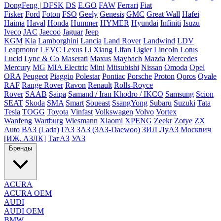
DongFeng | DFSK
DS
E.GO
FAW
Ferrari
Fiat
Fisker
Ford
Foton
FSO
Geely
Genesis
GMC
Great Wall
Hafei
Haima
Haval
Honda
Hummer
HYMER
Hyundai
Infiniti
Isuzu
Iveco
JAC
Jaecoo
Jaguar
Jeep
KGM
Kia
Lamborghini
Lancia
Land Rover
Landwind
LDV
Leapmotor
LEVC
Lexus
Li Xiang
Lifan
Ligier
Lincoln
Lotus
Lucid
Lync & Co
Maserati
Maxus
Maybach
Mazda
Mercedes
Mercury
MG
MIA Electric
Mini
Mitsubishi
Nissan
Omoda
Opel
ORA
Peugeot
Piaggio
Polestar
Pontiac
Porsche
Proton
Qoros
Qvale
RAF
Range Rover
Ravon
Renault
Rolls-Royce
Rover
SAAB
Saipa
Samand / Iran Khodro / IKCO
Samsung
Scion
SEAT
Skoda
SMA
Smart
Soueast
SsangYong
Subaru
Suzuki
Tata
Tesla
TOGG
Toyota
Vinfast
Volkswagen
Volvo
Vortex
Wanfeng
Wartburg
Wiesmann
Xiaomi
XPENG
Zeekr
Zotye
ZX
Auto
ВАЗ (Lada)
ГАЗ
ЗАЗ (ЗАЗ-Daewoo)
ЗИЛ
ЛуАЗ
Москвич
[ИЖ, АЗЛК]
ТагАЗ
УАЗ
Бренды
ACURA
ACURA OEM
AUDI
AUDI OEM
BMW