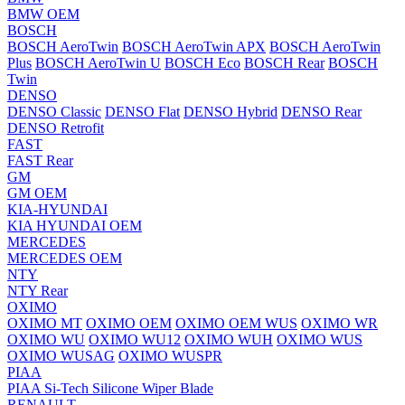
BMW OEM
BOSCH
BOSCH AeroTwin
BOSCH AeroTwin APX
BOSCH AeroTwin
Plus
BOSCH AeroTwin U
BOSCH Eco
BOSCH Rear
BOSCH
Twin
DENSO
DENSO Classic
DENSO Flat
DENSO Hybrid
DENSO Rear
DENSO Retrofit
FAST
FAST Rear
GM
GM OEM
KIA-HYUNDAI
KIA HYUNDAI OEM
MERCEDES
MERCEDES OEM
NTY
NTY Rear
OXIMO
OXIMO MT
OXIMO OEM
OXIMO OEM WUS
OXIMO WR
OXIMO WU
OXIMO WU12
OXIMO WUH
OXIMO WUS
OXIMO WUSAG
OXIMO WUSPR
PIAA
PIAA Si-Tech Silicone Wiper Blade
RENAULT