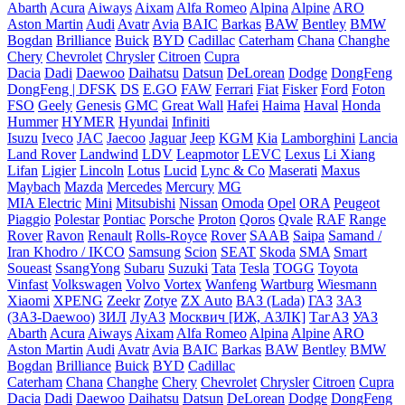
Abarth
Acura
Aiways
Aixam
Alfa Romeo
Alpina
Alpine
ARO
Aston Martin
Audi
Avatr
Avia
BAIC
Barkas
BAW
Bentley
BMW
Bogdan
Brilliance
Buick
BYD
Cadillac
Caterham
Chana
Changhe
Chery
Chevrolet
Chrysler
Citroen
Cupra
Dacia
Dadi
Daewoo
Daihatsu
Datsun
DeLorean
Dodge
DongFeng
DongFeng | DFSK
DS
E.GO
FAW
Ferrari
Fiat
Fisker
Ford
Foton
FSO
Geely
Genesis
GMC
Great Wall
Hafei
Haima
Haval
Honda
Hummer
HYMER
Hyundai
Infiniti
Isuzu
Iveco
JAC
Jaecoo
Jaguar
Jeep
KGM
Kia
Lamborghini
Lancia
Land Rover
Landwind
LDV
Leapmotor
LEVC
Lexus
Li Xiang
Lifan
Ligier
Lincoln
Lotus
Lucid
Lync & Co
Maserati
Maxus
Maybach
Mazda
Mercedes
Mercury
MG
MIA Electric
Mini
Mitsubishi
Nissan
Omoda
Opel
ORA
Peugeot
Piaggio
Polestar
Pontiac
Porsche
Proton
Qoros
Qvale
RAF
Range
Rover
Ravon
Renault
Rolls-Royce
Rover
SAAB
Saipa
Samand /
Iran Khodro / IKCO
Samsung
Scion
SEAT
Skoda
SMA
Smart
Soueast
SsangYong
Subaru
Suzuki
Tata
Tesla
TOGG
Toyota
Vinfast
Volkswagen
Volvo
Vortex
Wanfeng
Wartburg
Wiesmann
Xiaomi
XPENG
Zeekr
Zotye
ZX Auto
ВАЗ (Lada)
ГАЗ
ЗАЗ
(ЗАЗ-Daewoo)
ЗИЛ
ЛуАЗ
Москвич [ИЖ, АЗЛК]
ТагАЗ
УАЗ
Abarth
Acura
Aiways
Aixam
Alfa Romeo
Alpina
Alpine
ARO
Aston Martin
Audi
Avatr
Avia
BAIC
Barkas
BAW
Bentley
BMW
Bogdan
Brilliance
Buick
BYD
Cadillac
Caterham
Chana
Changhe
Chery
Chevrolet
Chrysler
Citroen
Cupra
Dacia
Dadi
Daewoo
Daihatsu
Datsun
DeLorean
Dodge
DongFeng