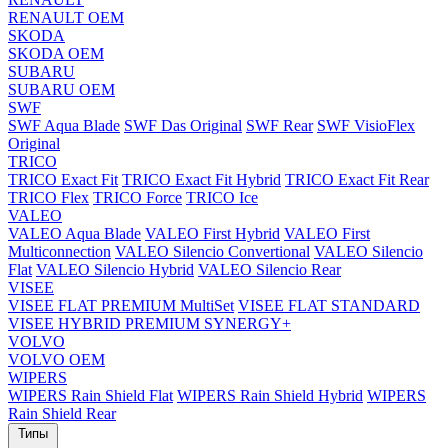
RENAULT OEM
SKODA
SKODA OEM
SUBARU
SUBARU OEM
SWF
SWF Aqua Blade
SWF Das Original
SWF Rear
SWF VisioFlex
Original
TRICO
TRICO Exact Fit
TRICO Exact Fit Hybrid
TRICO Exact Fit Rear
TRICO Flex
TRICO Force
TRICO Ice
VALEO
VALEO Aqua Blade
VALEO First Hybrid
VALEO First
Multiconnection
VALEO Silencio Convertional
VALEO Silencio
Flat
VALEO Silencio Hybrid
VALEO Silencio Rear
VISEE
VISEE FLAT PREMIUM MultiSet
VISEE FLAT STANDARD
VISEE HYBRID PREMIUM SYNERGY+
VOLVO
VOLVO OEM
WIPERS
WIPERS Rain Shield Flat
WIPERS Rain Shield Hybrid
WIPERS
Rain Shield Rear
Типы