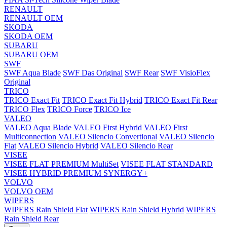
RENAULT
RENAULT OEM
SKODA
SKODA OEM
SUBARU
SUBARU OEM
SWF
SWF Aqua Blade
SWF Das Original
SWF Rear
SWF VisioFlex
Original
TRICO
TRICO Exact Fit
TRICO Exact Fit Hybrid
TRICO Exact Fit Rear
TRICO Flex
TRICO Force
TRICO Ice
VALEO
VALEO Aqua Blade
VALEO First Hybrid
VALEO First
Multiconnection
VALEO Silencio Convertional
VALEO Silencio
Flat
VALEO Silencio Hybrid
VALEO Silencio Rear
VISEE
VISEE FLAT PREMIUM MultiSet
VISEE FLAT STANDARD
VISEE HYBRID PREMIUM SYNERGY+
VOLVO
VOLVO OEM
WIPERS
WIPERS Rain Shield Flat
WIPERS Rain Shield Hybrid
WIPERS
Rain Shield Rear