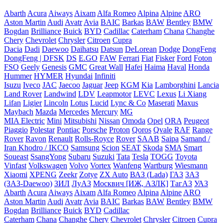
Abarth
Acura
Aiways
Aixam
Alfa Romeo
Alpina
Alpine
ARO
Aston Martin
Audi
Avatr
Avia
BAIC
Barkas
BAW
Bentley
BMW
Bogdan
Brilliance
Buick
BYD
Cadillac
Caterham
Chana
Changhe
Chery
Chevrolet
Chrysler
Citroen
Cupra
Dacia
Dadi
Daewoo
Daihatsu
Datsun
DeLorean
Dodge
DongFeng
DongFeng | DFSK
DS
E.GO
FAW
Ferrari
Fiat
Fisker
Ford
Foton
FSO
Geely
Genesis
GMC
Great Wall
Hafei
Haima
Haval
Honda
Hummer
HYMER
Hyundai
Infiniti
Isuzu
Iveco
JAC
Jaecoo
Jaguar
Jeep
KGM
Kia
Lamborghini
Lancia
Land Rover
Landwind
LDV
Leapmotor
LEVC
Lexus
Li Xiang
Lifan
Ligier
Lincoln
Lotus
Lucid
Lync & Co
Maserati
Maxus
Maybach
Mazda
Mercedes
Mercury
MG
MIA Electric
Mini
Mitsubishi
Nissan
Omoda
Opel
ORA
Peugeot
Piaggio
Polestar
Pontiac
Porsche
Proton
Qoros
Qvale
RAF
Range
Rover
Ravon
Renault
Rolls-Royce
Rover
SAAB
Saipa
Samand /
Iran Khodro / IKCO
Samsung
Scion
SEAT
Skoda
SMA
Smart
Soueast
SsangYong
Subaru
Suzuki
Tata
Tesla
TOGG
Toyota
Vinfast
Volkswagen
Volvo
Vortex
Wanfeng
Wartburg
Wiesmann
Xiaomi
XPENG
Zeekr
Zotye
ZX Auto
ВАЗ (Lada)
ГАЗ
ЗАЗ
(ЗАЗ-Daewoo)
ЗИЛ
ЛуАЗ
Москвич [ИЖ, АЗЛК]
ТагАЗ
УАЗ
Abarth
Acura
Aiways
Aixam
Alfa Romeo
Alpina
Alpine
ARO
Aston Martin
Audi
Avatr
Avia
BAIC
Barkas
BAW
Bentley
BMW
Bogdan
Brilliance
Buick
BYD
Cadillac
Caterham
Chana
Changhe
Chery
Chevrolet
Chrysler
Citroen
Cupra