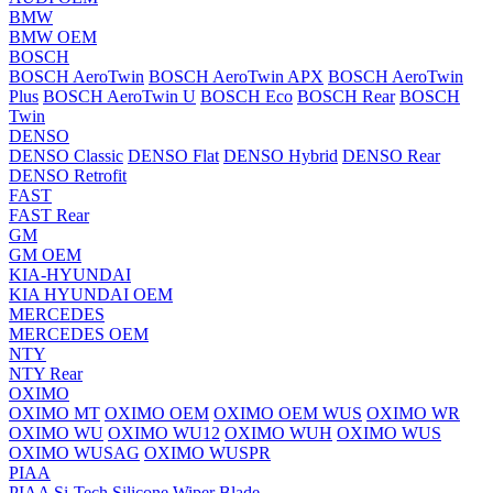
BMW
BMW OEM
BOSCH
BOSCH AeroTwin
BOSCH AeroTwin APX
BOSCH AeroTwin
Plus
BOSCH AeroTwin U
BOSCH Eco
BOSCH Rear
BOSCH
Twin
DENSO
DENSO Classic
DENSO Flat
DENSO Hybrid
DENSO Rear
DENSO Retrofit
FAST
FAST Rear
GM
GM OEM
KIA-HYUNDAI
KIA HYUNDAI OEM
MERCEDES
MERCEDES OEM
NTY
NTY Rear
OXIMO
OXIMO MT
OXIMO OEM
OXIMO OEM WUS
OXIMO WR
OXIMO WU
OXIMO WU12
OXIMO WUH
OXIMO WUS
OXIMO WUSAG
OXIMO WUSPR
PIAA
PIAA Si-Tech Silicone Wiper Blade