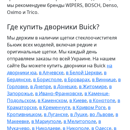
мы рекомендуем бренды WIPERS, BOSCH, Denso,
Oximo и Trico.
Где купить дворники Buick?
Мы держим в наличии щетки стеклоочистителя
Бьюик всех моделей, включая редкие и
оригинальные щетки. Мы каждый день
отправляем заказы по всей Украине. На нашем
сайте Вы можете купить дворники на Buick
на
дворники юа
,
в Алчевске
,
в Белой Церкви
,
в
Бердянске
,
в Борисполе
,
в Броварах
,
в Виннице
,
в
Горловке
,
в Днепре
,
в Донецке
,
в Житомире
,
в
Запорожье
,
в Ивано-Франковске
,
в Каменце-
Подольском
,
в Каменском
,
в Киеве
,
в Конотопе
,
в
Краматорске
,
в Кременчуге
,
в Кривом Роге
,
в
Кропивницком
,
в Луганске
,
в Луцке
,
во Львове
,
в
Макеевке
,
в Мариуполе
,
в Мелитополе
,
в
Мукачево
,
в Николаеве
,
в Никополе
,
в Одессе
,
в