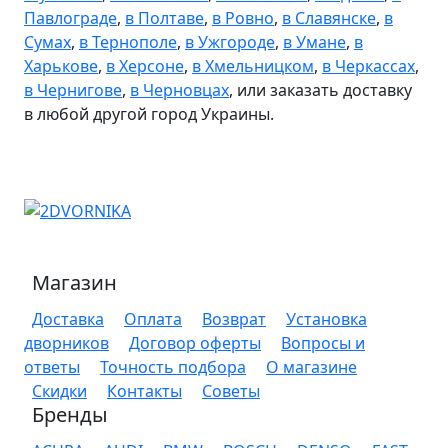
Павлограде
,
в Полтаве
,
в Ровно
,
в Славянске
,
в
Сумах
,
в Тернополе
,
в Ужгороде
,
в Умане
,
в
Харькове
,
в Херсоне
,
в Хмельницком
,
в Черкассах
,
в Чернигове
,
в Черновцах
, или заказать доставку
в любой другой город Украины.
Магазин
Доставка
Оплата
Возврат
Установка
дворников
Договор оферты
Вопросы и
ответы
Точность подбора
О магазине
Скидки
Контакты
Советы
Бренды