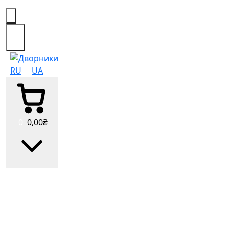
0
RU
UA
0
0
,00
₴