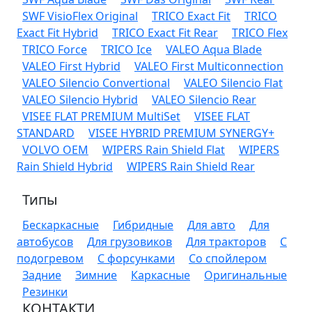
SWF VisioFlex Original
TRICO Exact Fit
TRICO
Exact Fit Hybrid
TRICO Exact Fit Rear
TRICO Flex
TRICO Force
TRICO Ice
VALEO Aqua Blade
VALEO First Hybrid
VALEO First Multiconnection
VALEO Silencio Convertional
VALEO Silencio Flat
VALEO Silencio Hybrid
VALEO Silencio Rear
VISEE FLAT PREMIUM MultiSet
VISEE FLAT
STANDARD
VISEE HYBRID PREMIUM SYNERGY+
VOLVO OEM
WIPERS Rain Shield Flat
WIPERS
Rain Shield Hybrid
WIPERS Rain Shield Rear
Типы
Бескаркасные
Гибридные
Для авто
Для
автобусов
Для грузовиков
Для тракторов
С
подогревом
С форсунками
Со спойлером
Задние
Зимние
Каркасные
Оригинальные
Резинки
КОНТАКТИ