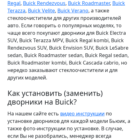
Regal
,
Buick Rendezvous
,
Buick Roadmaster
,
Buick
Terazza
,
Buick Velite
,
Buick Verano
, а также
стеклоочистители для других производителей
авто. Если говорить о популярных моделях, то
чаще всего покупают дворники для Buick Electra
SUV, Buick Terazza MPV, Buick Regal kombi, Buick
Rendezvous SUV, Buick Envision SUV, Buick LeSabre
sedan, Buick Roadmaster sedan, Buick Regal sedan,
Buick Roadmaster kombi, Buick Cascada cabrio, но
нередко заказывают стеклоочистители и для
других моделей.
Как установить (заменить)
дворники на Buick?
На нашем сайте есть
видео инструкции
по
установке дворников для каждой модели Бьюик, а
также фото-инструкции по установке. В случае,
если Вы не разобрались, менеджер всегда