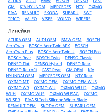
ACURA
AUDI
BMW
BOSCH
DENSO
FAST
GM
KIA-HYUNDAI
MERCEDES
NTY
OXIMO
PIAA
RENAULT
SKODA
SUBARU
SWF
TRICO
VALEO
VISEE
VOLVO
WIPERS
Линейки
ACURA OEM
AUDI OEM
BMW OEM
BOSCH
AeroTwin
BOSCH AeroTwin APX
BOSCH
AeroTwin Plus
BOSCH AeroTwin U
BOSCH Eco
BOSCH Rear
BOSCH Twin
DENSO Classic
DENSO Flat
DENSO Hybrid
DENSO Rear
DENSO Retrofit
FAST Rear
GM OEM
KIA
HYUNDAI OEM
MERCEDES OEM
NTY Rear
OXIMO MT
OXIMO OEM
OXIMO OEM WUS
OXIMO WR
OXIMO WU
OXIMO WU12
OXIMO
WUH
OXIMO WUS
OXIMO WUSAG
OXIMO
WUSPR
PIAA Si-Tech Silicone Wiper Blade
RENAULT OEM
SKODA OEM
SUBARU OEM
SWF Aqua Blade
SWF Das Original
SWF Rear