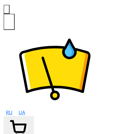
0
RU
UA