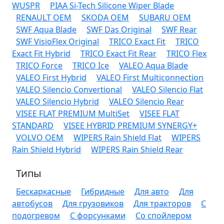
WUSPR
PIAA Si-Tech Silicone Wiper Blade
RENAULT OEM
SKODA OEM
SUBARU OEM
SWF Aqua Blade
SWF Das Original
SWF Rear
SWF VisioFlex Original
TRICO Exact Fit
TRICO
Exact Fit Hybrid
TRICO Exact Fit Rear
TRICO Flex
TRICO Force
TRICO Ice
VALEO Aqua Blade
VALEO First Hybrid
VALEO First Multiconnection
VALEO Silencio Convertional
VALEO Silencio Flat
VALEO Silencio Hybrid
VALEO Silencio Rear
VISEE FLAT PREMIUM MultiSet
VISEE FLAT
STANDARD
VISEE HYBRID PREMIUM SYNERGY+
VOLVO OEM
WIPERS Rain Shield Flat
WIPERS
Rain Shield Hybrid
WIPERS Rain Shield Rear
Типы
Бескаркасные
Гибридные
Для авто
Для
автобусов
Для грузовиков
Для тракторов
С
подогревом
С форсунками
Со спойлером