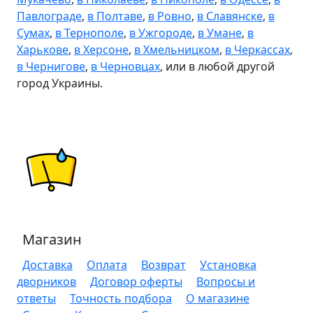
Павлограде
,
в Полтаве
,
в Ровно
,
в Славянске
,
в
Сумах
,
в Тернополе
,
в Ужгороде
,
в Умане
,
в
Харькове
,
в Херсоне
,
в Хмельницком
,
в Черкассах
,
в Чернигове
,
в Черновцах
, или в любой другой
город Украины.
Магазин
Доставка
Оплата
Возврат
Установка
дворников
Договор оферты
Вопросы и
ответы
Точность подбора
О магазине