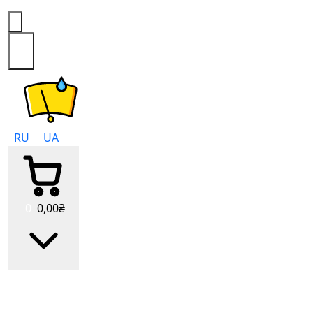
0
RU
UA
0
0
,00
₴