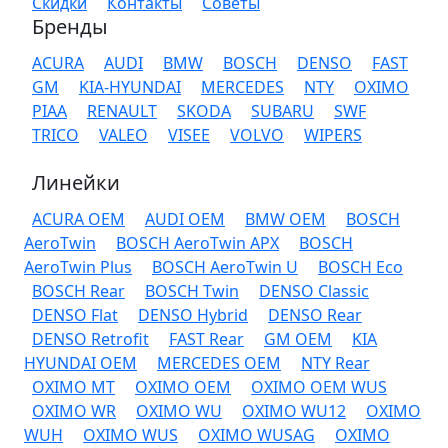
Скидки
Контакты
Советы
Бренды
ACURA
AUDI
BMW
BOSCH
DENSO
FAST
GM
KIA-HYUNDAI
MERCEDES
NTY
OXIMO
PIAA
RENAULT
SKODA
SUBARU
SWF
TRICO
VALEO
VISEE
VOLVO
WIPERS
Линейки
ACURA OEM
AUDI OEM
BMW OEM
BOSCH
AeroTwin
BOSCH AeroTwin APX
BOSCH
AeroTwin Plus
BOSCH AeroTwin U
BOSCH Eco
BOSCH Rear
BOSCH Twin
DENSO Classic
DENSO Flat
DENSO Hybrid
DENSO Rear
DENSO Retrofit
FAST Rear
GM OEM
KIA
HYUNDAI OEM
MERCEDES OEM
NTY Rear
OXIMO MT
OXIMO OEM
OXIMO OEM WUS
OXIMO WR
OXIMO WU
OXIMO WU12
OXIMO
WUH
OXIMO WUS
OXIMO WUSAG
OXIMO