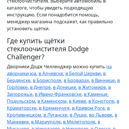
стеклоочистителя. Выберите автомобиль в
каталоге, чтобы увидеть подходящую
инструкцию. Если понадобится помощь,
менеджер магазина подскажет, как правильно
установить щётки.
Где купить щётки
стеклоочистителя Dodge
Challenger?
Дворники Додж Челленджер можно купить
на
дворники юа
,
в Алчевске
,
в Белой Церкви
,
в
Бердянске
,
в Борисполе
,
в Броварах
,
в Виннице
,
в
Горловке
,
в Днепре
,
в Донецке
,
в Житомире
,
в
Запорожье
,
в Ивано-Франковске
,
в Каменце-
Подольском
,
в Каменском
,
в Киеве
,
в Конотопе
,
в
Краматорске
,
в Кременчуге
,
в Кривом Роге
,
в
Кропивницком
,
в Луганске
,
в Луцке
,
во Львове
,
в
Макеевке
,
в Мариуполе
,
в Мелитополе
,
в
Мукачево
,
в Николаеве
,
в Никополе
,
в Одессе
,
в