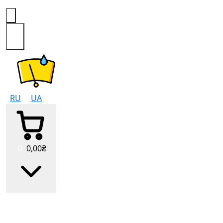
0
RU
UA
0
0
,00
₴