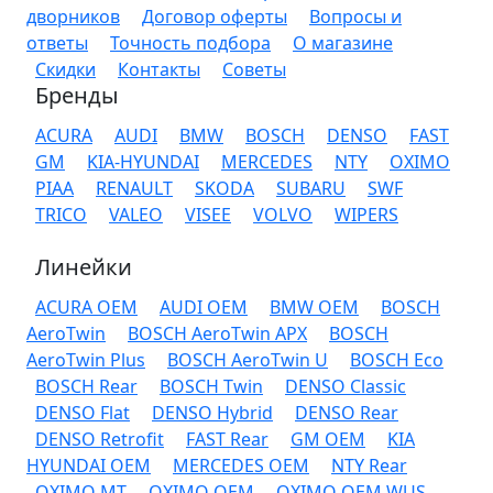
дворников
Договор оферты
Вопросы и
ответы
Точность подбора
О магазине
Скидки
Контакты
Советы
Бренды
ACURA
AUDI
BMW
BOSCH
DENSO
FAST
GM
KIA-HYUNDAI
MERCEDES
NTY
OXIMO
PIAA
RENAULT
SKODA
SUBARU
SWF
TRICO
VALEO
VISEE
VOLVO
WIPERS
Линейки
ACURA OEM
AUDI OEM
BMW OEM
BOSCH
AeroTwin
BOSCH AeroTwin APX
BOSCH
AeroTwin Plus
BOSCH AeroTwin U
BOSCH Eco
BOSCH Rear
BOSCH Twin
DENSO Classic
DENSO Flat
DENSO Hybrid
DENSO Rear
DENSO Retrofit
FAST Rear
GM OEM
KIA
HYUNDAI OEM
MERCEDES OEM
NTY Rear
OXIMO MT
OXIMO OEM
OXIMO OEM WUS