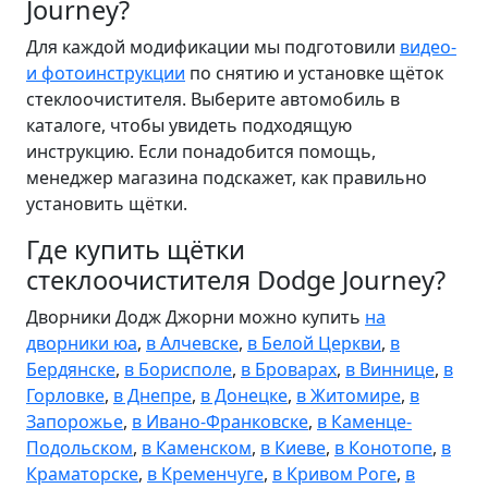
Journey?
Для каждой модификации мы подготовили
видео-
и фотоинструкции
по снятию и установке щёток
стеклоочистителя. Выберите автомобиль в
каталоге, чтобы увидеть подходящую
инструкцию. Если понадобится помощь,
менеджер магазина подскажет, как правильно
установить щётки.
Где купить щётки
стеклоочистителя Dodge Journey?
Дворники Додж Джорни можно купить
на
дворники юа
,
в Алчевске
,
в Белой Церкви
,
в
Бердянске
,
в Борисполе
,
в Броварах
,
в Виннице
,
в
Горловке
,
в Днепре
,
в Донецке
,
в Житомире
,
в
Запорожье
,
в Ивано-Франковске
,
в Каменце-
Подольском
,
в Каменском
,
в Киеве
,
в Конотопе
,
в
Краматорске
,
в Кременчуге
,
в Кривом Роге
,
в