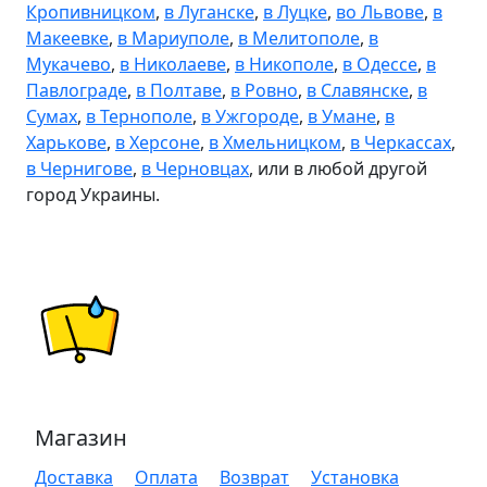
Кропивницком
,
в Луганске
,
в Луцке
,
во Львове
,
в
Макеевке
,
в Мариуполе
,
в Мелитополе
,
в
Мукачево
,
в Николаеве
,
в Никополе
,
в Одессе
,
в
Павлограде
,
в Полтаве
,
в Ровно
,
в Славянске
,
в
Сумах
,
в Тернополе
,
в Ужгороде
,
в Умане
,
в
Харькове
,
в Херсоне
,
в Хмельницком
,
в Черкассах
,
в Чернигове
,
в Черновцах
, или в любой другой
город Украины.
Магазин
Доставка
Оплата
Возврат
Установка