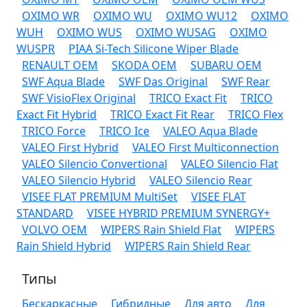
OXIMO WR
OXIMO WU
OXIMO WU12
OXIMO
WUH
OXIMO WUS
OXIMO WUSAG
OXIMO
WUSPR
PIAA Si-Tech Silicone Wiper Blade
RENAULT OEM
SKODA OEM
SUBARU OEM
SWF Aqua Blade
SWF Das Original
SWF Rear
SWF VisioFlex Original
TRICO Exact Fit
TRICO
Exact Fit Hybrid
TRICO Exact Fit Rear
TRICO Flex
TRICO Force
TRICO Ice
VALEO Aqua Blade
VALEO First Hybrid
VALEO First Multiconnection
VALEO Silencio Convertional
VALEO Silencio Flat
VALEO Silencio Hybrid
VALEO Silencio Rear
VISEE FLAT PREMIUM MultiSet
VISEE FLAT
STANDARD
VISEE HYBRID PREMIUM SYNERGY+
VOLVO OEM
WIPERS Rain Shield Flat
WIPERS
Rain Shield Hybrid
WIPERS Rain Shield Rear
Типы
Бескаркасные
Гибридные
Для авто
Для