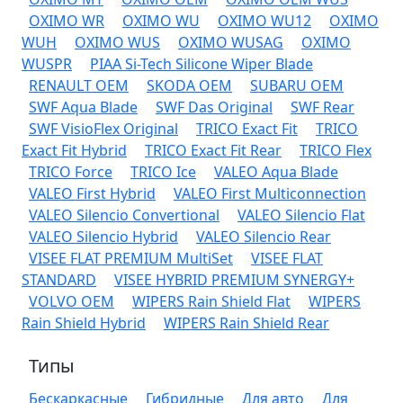
OXIMO WR
OXIMO WU
OXIMO WU12
OXIMO
WUH
OXIMO WUS
OXIMO WUSAG
OXIMO
WUSPR
PIAA Si-Tech Silicone Wiper Blade
RENAULT OEM
SKODA OEM
SUBARU OEM
SWF Aqua Blade
SWF Das Original
SWF Rear
SWF VisioFlex Original
TRICO Exact Fit
TRICO
Exact Fit Hybrid
TRICO Exact Fit Rear
TRICO Flex
TRICO Force
TRICO Ice
VALEO Aqua Blade
VALEO First Hybrid
VALEO First Multiconnection
VALEO Silencio Convertional
VALEO Silencio Flat
VALEO Silencio Hybrid
VALEO Silencio Rear
VISEE FLAT PREMIUM MultiSet
VISEE FLAT
STANDARD
VISEE HYBRID PREMIUM SYNERGY+
VOLVO OEM
WIPERS Rain Shield Flat
WIPERS
Rain Shield Hybrid
WIPERS Rain Shield Rear
Типы
Бескаркасные
Гибридные
Для авто
Для