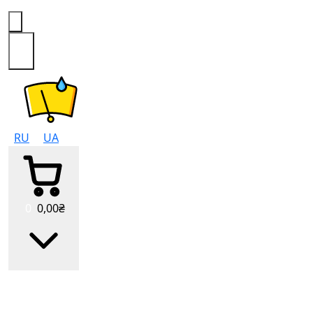
0
RU
UA
0
0
,00
₴