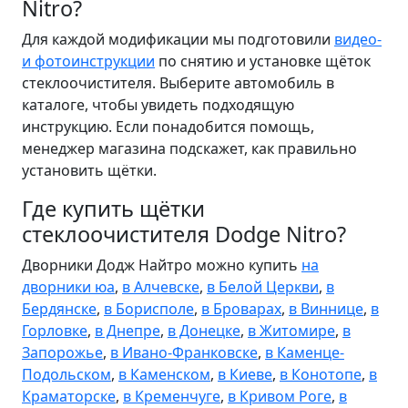
Nitro?
Для каждой модификации мы подготовили
видео-
и фотоинструкции
по снятию и установке щёток
стеклоочистителя. Выберите автомобиль в
каталоге, чтобы увидеть подходящую
инструкцию. Если понадобится помощь,
менеджер магазина подскажет, как правильно
установить щётки.
Где купить щётки
стеклоочистителя Dodge Nitro?
Дворники Додж Найтро можно купить
на
дворники юа
,
в Алчевске
,
в Белой Церкви
,
в
Бердянске
,
в Борисполе
,
в Броварах
,
в Виннице
,
в
Горловке
,
в Днепре
,
в Донецке
,
в Житомире
,
в
Запорожье
,
в Ивано-Франковске
,
в Каменце-
Подольском
,
в Каменском
,
в Киеве
,
в Конотопе
,
в
Краматорске
,
в Кременчуге
,
в Кривом Роге
,
в