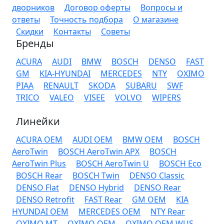
дворников
Договор оферты
Вопросы и
ответы
Точность подбора
О магазине
Скидки
Контакты
Советы
Бренды
ACURA
AUDI
BMW
BOSCH
DENSO
FAST
GM
KIA-HYUNDAI
MERCEDES
NTY
OXIMO
PIAA
RENAULT
SKODA
SUBARU
SWF
TRICO
VALEO
VISEE
VOLVO
WIPERS
Линейки
ACURA OEM
AUDI OEM
BMW OEM
BOSCH
AeroTwin
BOSCH AeroTwin APX
BOSCH
AeroTwin Plus
BOSCH AeroTwin U
BOSCH Eco
BOSCH Rear
BOSCH Twin
DENSO Classic
DENSO Flat
DENSO Hybrid
DENSO Rear
DENSO Retrofit
FAST Rear
GM OEM
KIA
HYUNDAI OEM
MERCEDES OEM
NTY Rear
OXIMO MT
OXIMO OEM
OXIMO OEM WUS