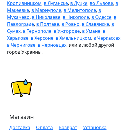
Кропивницком
,
в Луганске
,
в Луцке
,
во Львове
,
в
Макеевке
,
в Мариуполе
,
в Мелитополе
,
в
Мукачево
,
в Николаеве
,
в Никополе
,
в Одессе
,
в
Павлограде
,
в Полтаве
,
в Ровно
,
в Славянске
,
в
Сумах
,
в Тернополе
,
в Ужгороде
,
в Умане
,
в
Харькове
,
в Херсоне
,
в Хмельницком
,
в Черкассах
,
в Чернигове
,
в Черновцах
, или в любой другой
город Украины.
Магазин
Доставка
Оплата
Возврат
Установка