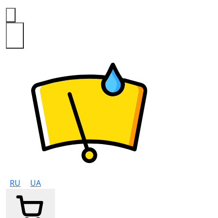
0
RU
UA