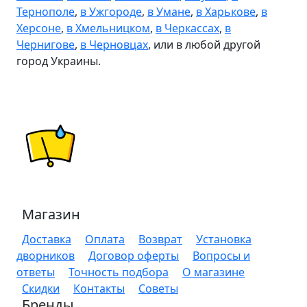
Тернополе
,
в Ужгороде
,
в Умане
,
в Харькове
,
в
Херсоне
,
в Хмельницком
,
в Черкассах
,
в
Чернигове
,
в Черновцах
, или в любой другой
город Украины.
Магазин
Доставка
Оплата
Возврат
Установка
дворников
Договор оферты
Вопросы и
ответы
Точность подбора
О магазине
Скидки
Контакты
Советы
Бренды