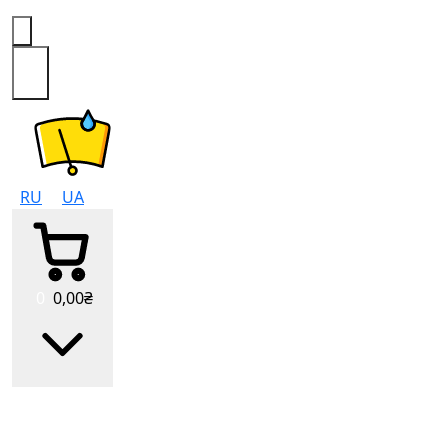
0
RU
UA
0
0
,00
₴