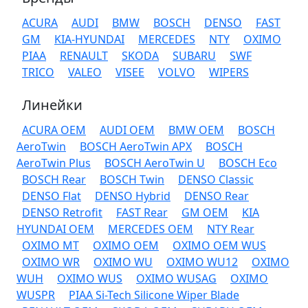
ACURA
AUDI
BMW
BOSCH
DENSO
FAST
GM
KIA-HYUNDAI
MERCEDES
NTY
OXIMO
PIAA
RENAULT
SKODA
SUBARU
SWF
TRICO
VALEO
VISEE
VOLVO
WIPERS
Линейки
ACURA OEM
AUDI OEM
BMW OEM
BOSCH
AeroTwin
BOSCH AeroTwin APX
BOSCH
AeroTwin Plus
BOSCH AeroTwin U
BOSCH Eco
BOSCH Rear
BOSCH Twin
DENSO Classic
DENSO Flat
DENSO Hybrid
DENSO Rear
DENSO Retrofit
FAST Rear
GM OEM
KIA
HYUNDAI OEM
MERCEDES OEM
NTY Rear
OXIMO MT
OXIMO OEM
OXIMO OEM WUS
OXIMO WR
OXIMO WU
OXIMO WU12
OXIMO
WUH
OXIMO WUS
OXIMO WUSAG
OXIMO
WUSPR
PIAA Si-Tech Silicone Wiper Blade