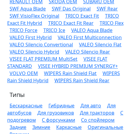
RENAULT OEM
SKODA OEM
SUBARU OEM
SWF Aqua Blade
SWF Das Original
SWF Rear
SWF VisioFlex Original
TRICO Exact Fit
TRICO
Exact Fit Hybrid
TRICO Exact Fit Rear
TRICO Flex
TRICO Force
TRICO Ice
VALEO Aqua Blade
VALEO First Hybrid
VALEO First Multiconnection
VALEO Silencio Convertional
VALEO Silencio Flat
VALEO Silencio Hybrid
VALEO Silencio Rear
VISEE FLAT PREMIUM MultiSet
VISEE FLAT
STANDARD
VISEE HYBRID PREMIUM SYNERGY+
VOLVO OEM
WIPERS Rain Shield Flat
WIPERS
Rain Shield Hybrid
WIPERS Rain Shield Rear
Типы
Бескаркасные
Гибридные
Для авто
Для
автобусов
Для грузовиков
Для тракторов
С
подогревом
С форсунками
Со спойлером
Задние
Зимние
Каркасные
Оригинальные