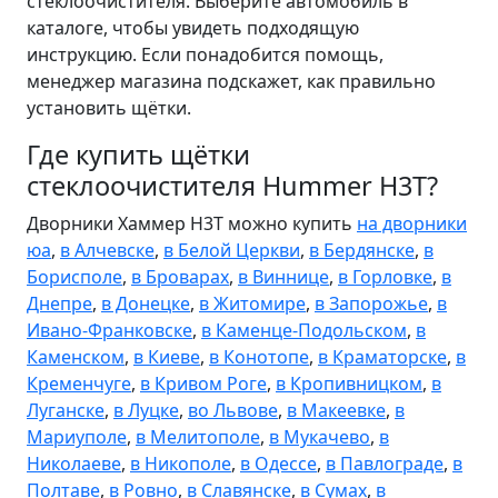
стеклоочистителя. Выберите автомобиль в
каталоге, чтобы увидеть подходящую
инструкцию. Если понадобится помощь,
менеджер магазина подскажет, как правильно
установить щётки.
Где купить щётки
стеклоочистителя Hummer H3T?
Дворники Хаммер Н3Т можно купить
на дворники
юа
,
в Алчевске
,
в Белой Церкви
,
в Бердянске
,
в
Борисполе
,
в Броварах
,
в Виннице
,
в Горловке
,
в
Днепре
,
в Донецке
,
в Житомире
,
в Запорожье
,
в
Ивано-Франковске
,
в Каменце-Подольском
,
в
Каменском
,
в Киеве
,
в Конотопе
,
в Краматорске
,
в
Кременчуге
,
в Кривом Роге
,
в Кропивницком
,
в
Луганске
,
в Луцке
,
во Львове
,
в Макеевке
,
в
Мариуполе
,
в Мелитополе
,
в Мукачево
,
в
Николаеве
,
в Никополе
,
в Одессе
,
в Павлограде
,
в
Полтаве
,
в Ровно
,
в Славянске
,
в Сумах
,
в