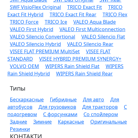
SWF VisioFlex Original
TRICO Exact Fit
TRICO
Exact Fit Hybrid
TRICO Exact Fit Rear
TRICO Flex
TRICO Force
TRICO Ice
VALEO Aqua Blade
VALEO First Hybrid
VALEO First Multiconnection
VALEO Silencio Convertional
VALEO Silencio Flat
VALEO Silencio Hybrid
VALEO Silencio Rear
VISEE FLAT PREMIUM MultiSet
VISEE FLAT
STANDARD
VISEE HYBRID PREMIUM SYNERGY+
VOLVO OEM
WIPERS Rain Shield Flat
WIPERS
Rain Shield Hybrid
WIPERS Rain Shield Rear
Типы
Бескаркасные
Гибридные
Для авто
Для
автобусов
Для грузовиков
Для тракторов
С
подогревом
С форсунками
Со спойлером
Задние
Зимние
Каркасные
Оригинальные
Резинки
КОНТАКТИ