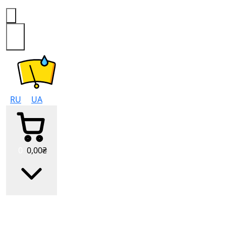
0
RU
UA
0
0
,00
₴