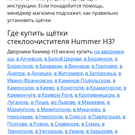
инструкцию. Если понадобится помощь,
менеджер магазина подскажет, как правильно
установить щётки.
Где купить щётки
стеклоочистителя Hummer H3?
Дворники Хаммер Н3 можно купить
на дворники
юа
,
в Алчевске
,
в Белой Церкви
,
в Бердянске
,
в
Борисполе
,
в Броварах
,
в Виннице
,
в Горловке
,
в
Днепре
,
в Донецке
,
в Житомире
,
в Запорожье
,
в
Ивано-Франковске
,
в Каменце-Подольском
,
в
Каменском
,
в Киеве
,
в Конотопе
,
в Краматорске
,
в
Кременчуге
,
в Кривом Роге
,
в Кропивницком
,
в
Луганске
,
в Луцке
,
во Львове
,
в Макеевке
,
в
Мариуполе
,
в Мелитополе
,
в Мукачево
,
в
Николаеве
,
в Никополе
,
в Одессе
,
в Павлограде
,
в
Полтаве
,
в Ровно
,
в Славянске
,
в Сумах
,
в
Тернополе
,
в Ужгороде
,
в Умане
,
в Харькове
,
в