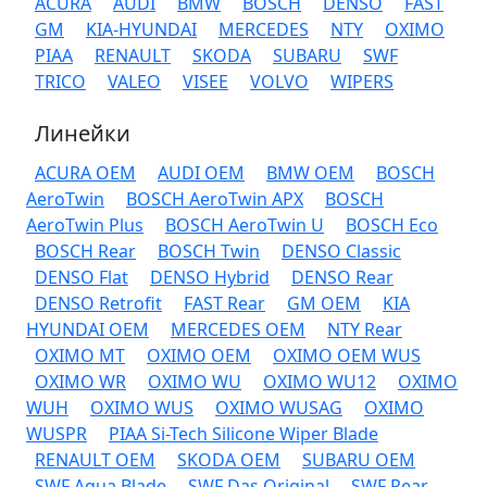
ACURA
AUDI
BMW
BOSCH
DENSO
FAST
GM
KIA-HYUNDAI
MERCEDES
NTY
OXIMO
PIAA
RENAULT
SKODA
SUBARU
SWF
TRICO
VALEO
VISEE
VOLVO
WIPERS
Линейки
ACURA OEM
AUDI OEM
BMW OEM
BOSCH
AeroTwin
BOSCH AeroTwin APX
BOSCH
AeroTwin Plus
BOSCH AeroTwin U
BOSCH Eco
BOSCH Rear
BOSCH Twin
DENSO Classic
DENSO Flat
DENSO Hybrid
DENSO Rear
DENSO Retrofit
FAST Rear
GM OEM
KIA
HYUNDAI OEM
MERCEDES OEM
NTY Rear
OXIMO MT
OXIMO OEM
OXIMO OEM WUS
OXIMO WR
OXIMO WU
OXIMO WU12
OXIMO
WUH
OXIMO WUS
OXIMO WUSAG
OXIMO
WUSPR
PIAA Si-Tech Silicone Wiper Blade
RENAULT OEM
SKODA OEM
SUBARU OEM
SWF Aqua Blade
SWF Das Original
SWF Rear