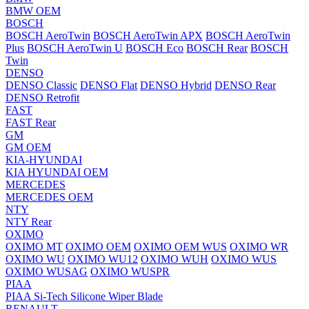
BMW OEM
BOSCH
BOSCH AeroTwin
BOSCH AeroTwin APX
BOSCH AeroTwin
Plus
BOSCH AeroTwin U
BOSCH Eco
BOSCH Rear
BOSCH
Twin
DENSO
DENSO Classic
DENSO Flat
DENSO Hybrid
DENSO Rear
DENSO Retrofit
FAST
FAST Rear
GM
GM OEM
KIA-HYUNDAI
KIA HYUNDAI OEM
MERCEDES
MERCEDES OEM
NTY
NTY Rear
OXIMO
OXIMO MT
OXIMO OEM
OXIMO OEM WUS
OXIMO WR
OXIMO WU
OXIMO WU12
OXIMO WUH
OXIMO WUS
OXIMO WUSAG
OXIMO WUSPR
PIAA
PIAA Si-Tech Silicone Wiper Blade
RENAULT