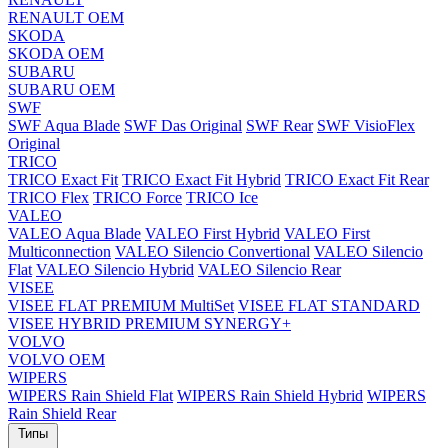
RENAULT OEM
SKODA
SKODA OEM
SUBARU
SUBARU OEM
SWF
SWF Aqua Blade
SWF Das Original
SWF Rear
SWF VisioFlex
Original
TRICO
TRICO Exact Fit
TRICO Exact Fit Hybrid
TRICO Exact Fit Rear
TRICO Flex
TRICO Force
TRICO Ice
VALEO
VALEO Aqua Blade
VALEO First Hybrid
VALEO First
Multiconnection
VALEO Silencio Convertional
VALEO Silencio
Flat
VALEO Silencio Hybrid
VALEO Silencio Rear
VISEE
VISEE FLAT PREMIUM MultiSet
VISEE FLAT STANDARD
VISEE HYBRID PREMIUM SYNERGY+
VOLVO
VOLVO OEM
WIPERS
WIPERS Rain Shield Flat
WIPERS Rain Shield Hybrid
WIPERS
Rain Shield Rear
Типы