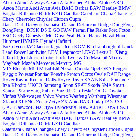
Abarth
Acura
Aiways
Aixam
Alfa Romeo
Alpina
Alpine
ARO
Aston Martin
Audi
Avatr
Avia
BAIC
Barkas
BAW
Bentley
BMW
Bogdan
Brilliance
Buick
BYD
Cadillac
Caterham
Chana
Changhe
Chery
Chevrolet
Chrysler
Citroen
Cupra
Dacia
Dadi
Daewoo
Daihatsu
Datsun
DeLorean
Dodge
DongFeng
DongFeng | DFSK
DS
E.GO
FAW
Ferrari
Fiat
Fisker
Ford
Foton
FSO
Geely
Genesis
GMC
Great Wall
Hafei
Haima
Haval
Honda
Hummer
HYMER
Hyundai
Infiniti
Isuzu
Iveco
JAC
Jaecoo
Jaguar
Jeep
KGM
Kia
Lamborghini
Lancia
Land Rover
Landwind
LDV
Leapmotor
LEVC
Lexus
Li Xiang
Lifan
Ligier
Lincoln
Lotus
Lucid
Lync & Co
Maserati
Maxus
Maybach
Mazda
Mercedes
Mercury
MG
MIA Electric
Mini
Mitsubishi
Nissan
Omoda
Opel
ORA
Peugeot
Piaggio
Polestar
Pontiac
Porsche
Proton
Qoros
Qvale
RAF
Range
Rover
Ravon
Renault
Rolls-Royce
Rover
SAAB
Saipa
Samand /
Iran Khodro / IKCO
Samsung
Scion
SEAT
Skoda
SMA
Smart
Soueast
SsangYong
Subaru
Suzuki
Tata
Tesla
TOGG
Toyota
Vinfast
Volkswagen
Volvo
Vortex
Wanfeng
Wartburg
Wiesmann
Xiaomi
XPENG
Zeekr
Zotye
ZX Auto
ВАЗ (Lada)
ГАЗ
ЗАЗ
(ЗАЗ-Daewoo)
ЗИЛ
ЛуАЗ
Москвич [ИЖ, АЗЛК]
ТагАЗ
УАЗ
Abarth
Acura
Aiways
Aixam
Alfa Romeo
Alpina
Alpine
ARO
Aston Martin
Audi
Avatr
Avia
BAIC
Barkas
BAW
Bentley
BMW
Bogdan
Brilliance
Buick
BYD
Cadillac
Caterham
Chana
Changhe
Chery
Chevrolet
Chrysler
Citroen
Cupra
Dacia
Dadi
Daewoo
Daihatsu
Datsun
DeLorean
Dodge
DongFeng