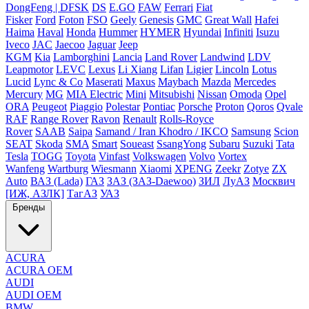
DongFeng | DFSK
DS
E.GO
FAW
Ferrari
Fiat
Fisker
Ford
Foton
FSO
Geely
Genesis
GMC
Great Wall
Hafei
Haima
Haval
Honda
Hummer
HYMER
Hyundai
Infiniti
Isuzu
Iveco
JAC
Jaecoo
Jaguar
Jeep
KGM
Kia
Lamborghini
Lancia
Land Rover
Landwind
LDV
Leapmotor
LEVC
Lexus
Li Xiang
Lifan
Ligier
Lincoln
Lotus
Lucid
Lync & Co
Maserati
Maxus
Maybach
Mazda
Mercedes
Mercury
MG
MIA Electric
Mini
Mitsubishi
Nissan
Omoda
Opel
ORA
Peugeot
Piaggio
Polestar
Pontiac
Porsche
Proton
Qoros
Qvale
RAF
Range Rover
Ravon
Renault
Rolls-Royce
Rover
SAAB
Saipa
Samand / Iran Khodro / IKCO
Samsung
Scion
SEAT
Skoda
SMA
Smart
Soueast
SsangYong
Subaru
Suzuki
Tata
Tesla
TOGG
Toyota
Vinfast
Volkswagen
Volvo
Vortex
Wanfeng
Wartburg
Wiesmann
Xiaomi
XPENG
Zeekr
Zotye
ZX
Auto
ВАЗ (Lada)
ГАЗ
ЗАЗ (ЗАЗ-Daewoo)
ЗИЛ
ЛуАЗ
Москвич
[ИЖ, АЗЛК]
ТагАЗ
УАЗ
Бренды
ACURA
ACURA OEM
AUDI
AUDI OEM
BMW