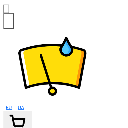
0
RU
UA