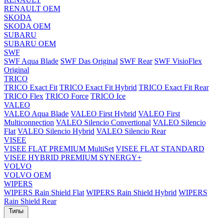
RENAULT OEM
SKODA
SKODA OEM
SUBARU
SUBARU OEM
SWF
SWF Aqua Blade
SWF Das Original
SWF Rear
SWF VisioFlex
Original
TRICO
TRICO Exact Fit
TRICO Exact Fit Hybrid
TRICO Exact Fit Rear
TRICO Flex
TRICO Force
TRICO Ice
VALEO
VALEO Aqua Blade
VALEO First Hybrid
VALEO First
Multiconnection
VALEO Silencio Convertional
VALEO Silencio
Flat
VALEO Silencio Hybrid
VALEO Silencio Rear
VISEE
VISEE FLAT PREMIUM MultiSet
VISEE FLAT STANDARD
VISEE HYBRID PREMIUM SYNERGY+
VOLVO
VOLVO OEM
WIPERS
WIPERS Rain Shield Flat
WIPERS Rain Shield Hybrid
WIPERS
Rain Shield Rear
Типы