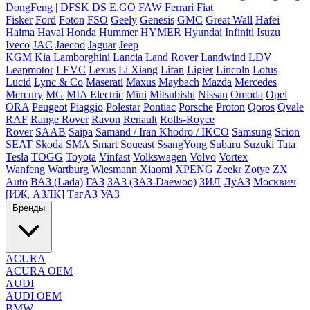
DongFeng | DFSK
DS
E.GO
FAW
Ferrari
Fiat
Fisker
Ford
Foton
FSO
Geely
Genesis
GMC
Great Wall
Hafei
Haima
Haval
Honda
Hummer
HYMER
Hyundai
Infiniti
Isuzu
Iveco
JAC
Jaecoo
Jaguar
Jeep
KGM
Kia
Lamborghini
Lancia
Land Rover
Landwind
LDV
Leapmotor
LEVC
Lexus
Li Xiang
Lifan
Ligier
Lincoln
Lotus
Lucid
Lync & Co
Maserati
Maxus
Maybach
Mazda
Mercedes
Mercury
MG
MIA Electric
Mini
Mitsubishi
Nissan
Omoda
Opel
ORA
Peugeot
Piaggio
Polestar
Pontiac
Porsche
Proton
Qoros
Qvale
RAF
Range Rover
Ravon
Renault
Rolls-Royce
Rover
SAAB
Saipa
Samand / Iran Khodro / IKCO
Samsung
Scion
SEAT
Skoda
SMA
Smart
Soueast
SsangYong
Subaru
Suzuki
Tata
Tesla
TOGG
Toyota
Vinfast
Volkswagen
Volvo
Vortex
Wanfeng
Wartburg
Wiesmann
Xiaomi
XPENG
Zeekr
Zotye
ZX
Auto
ВАЗ (Lada)
ГАЗ
ЗАЗ (ЗАЗ-Daewoo)
ЗИЛ
ЛуАЗ
Москвич
[ИЖ, АЗЛК]
ТагАЗ
УАЗ
Бренды
ACURA
ACURA OEM
AUDI
AUDI OEM
BMW