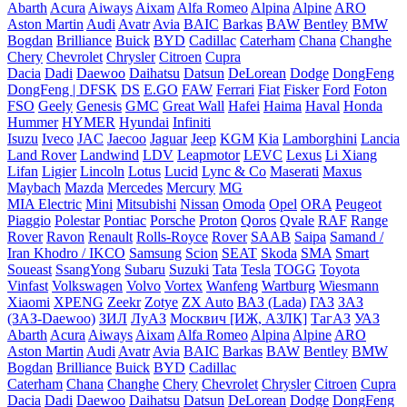
Abarth
Acura
Aiways
Aixam
Alfa Romeo
Alpina
Alpine
ARO
Aston Martin
Audi
Avatr
Avia
BAIC
Barkas
BAW
Bentley
BMW
Bogdan
Brilliance
Buick
BYD
Cadillac
Caterham
Chana
Changhe
Chery
Chevrolet
Chrysler
Citroen
Cupra
Dacia
Dadi
Daewoo
Daihatsu
Datsun
DeLorean
Dodge
DongFeng
DongFeng | DFSK
DS
E.GO
FAW
Ferrari
Fiat
Fisker
Ford
Foton
FSO
Geely
Genesis
GMC
Great Wall
Hafei
Haima
Haval
Honda
Hummer
HYMER
Hyundai
Infiniti
Isuzu
Iveco
JAC
Jaecoo
Jaguar
Jeep
KGM
Kia
Lamborghini
Lancia
Land Rover
Landwind
LDV
Leapmotor
LEVC
Lexus
Li Xiang
Lifan
Ligier
Lincoln
Lotus
Lucid
Lync & Co
Maserati
Maxus
Maybach
Mazda
Mercedes
Mercury
MG
MIA Electric
Mini
Mitsubishi
Nissan
Omoda
Opel
ORA
Peugeot
Piaggio
Polestar
Pontiac
Porsche
Proton
Qoros
Qvale
RAF
Range
Rover
Ravon
Renault
Rolls-Royce
Rover
SAAB
Saipa
Samand /
Iran Khodro / IKCO
Samsung
Scion
SEAT
Skoda
SMA
Smart
Soueast
SsangYong
Subaru
Suzuki
Tata
Tesla
TOGG
Toyota
Vinfast
Volkswagen
Volvo
Vortex
Wanfeng
Wartburg
Wiesmann
Xiaomi
XPENG
Zeekr
Zotye
ZX Auto
ВАЗ (Lada)
ГАЗ
ЗАЗ
(ЗАЗ-Daewoo)
ЗИЛ
ЛуАЗ
Москвич [ИЖ, АЗЛК]
ТагАЗ
УАЗ
Abarth
Acura
Aiways
Aixam
Alfa Romeo
Alpina
Alpine
ARO
Aston Martin
Audi
Avatr
Avia
BAIC
Barkas
BAW
Bentley
BMW
Bogdan
Brilliance
Buick
BYD
Cadillac
Caterham
Chana
Changhe
Chery
Chevrolet
Chrysler
Citroen
Cupra
Dacia
Dadi
Daewoo
Daihatsu
Datsun
DeLorean
Dodge
DongFeng