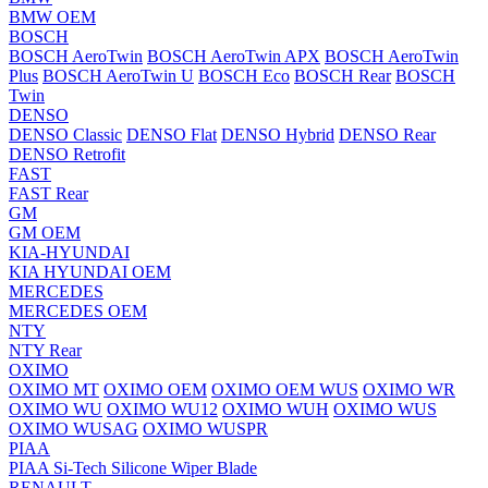
BMW OEM
BOSCH
BOSCH AeroTwin
BOSCH AeroTwin APX
BOSCH AeroTwin
Plus
BOSCH AeroTwin U
BOSCH Eco
BOSCH Rear
BOSCH
Twin
DENSO
DENSO Classic
DENSO Flat
DENSO Hybrid
DENSO Rear
DENSO Retrofit
FAST
FAST Rear
GM
GM OEM
KIA-HYUNDAI
KIA HYUNDAI OEM
MERCEDES
MERCEDES OEM
NTY
NTY Rear
OXIMO
OXIMO MT
OXIMO OEM
OXIMO OEM WUS
OXIMO WR
OXIMO WU
OXIMO WU12
OXIMO WUH
OXIMO WUS
OXIMO WUSAG
OXIMO WUSPR
PIAA
PIAA Si-Tech Silicone Wiper Blade
RENAULT