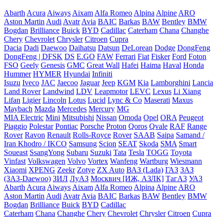
Abarth
Acura
Aiways
Aixam
Alfa Romeo
Alpina
Alpine
ARO
Aston Martin
Audi
Avatr
Avia
BAIC
Barkas
BAW
Bentley
BMW
Bogdan
Brilliance
Buick
BYD
Cadillac
Caterham
Chana
Changhe
Chery
Chevrolet
Chrysler
Citroen
Cupra
Dacia
Dadi
Daewoo
Daihatsu
Datsun
DeLorean
Dodge
DongFeng
DongFeng | DFSK
DS
E.GO
FAW
Ferrari
Fiat
Fisker
Ford
Foton
FSO
Geely
Genesis
GMC
Great Wall
Hafei
Haima
Haval
Honda
Hummer
HYMER
Hyundai
Infiniti
Isuzu
Iveco
JAC
Jaecoo
Jaguar
Jeep
KGM
Kia
Lamborghini
Lancia
Land Rover
Landwind
LDV
Leapmotor
LEVC
Lexus
Li Xiang
Lifan
Ligier
Lincoln
Lotus
Lucid
Lync & Co
Maserati
Maxus
Maybach
Mazda
Mercedes
Mercury
MG
MIA Electric
Mini
Mitsubishi
Nissan
Omoda
Opel
ORA
Peugeot
Piaggio
Polestar
Pontiac
Porsche
Proton
Qoros
Qvale
RAF
Range
Rover
Ravon
Renault
Rolls-Royce
Rover
SAAB
Saipa
Samand /
Iran Khodro / IKCO
Samsung
Scion
SEAT
Skoda
SMA
Smart
Soueast
SsangYong
Subaru
Suzuki
Tata
Tesla
TOGG
Toyota
Vinfast
Volkswagen
Volvo
Vortex
Wanfeng
Wartburg
Wiesmann
Xiaomi
XPENG
Zeekr
Zotye
ZX Auto
ВАЗ (Lada)
ГАЗ
ЗАЗ
(ЗАЗ-Daewoo)
ЗИЛ
ЛуАЗ
Москвич [ИЖ, АЗЛК]
ТагАЗ
УАЗ
Abarth
Acura
Aiways
Aixam
Alfa Romeo
Alpina
Alpine
ARO
Aston Martin
Audi
Avatr
Avia
BAIC
Barkas
BAW
Bentley
BMW
Bogdan
Brilliance
Buick
BYD
Cadillac
Caterham
Chana
Changhe
Chery
Chevrolet
Chrysler
Citroen
Cupra