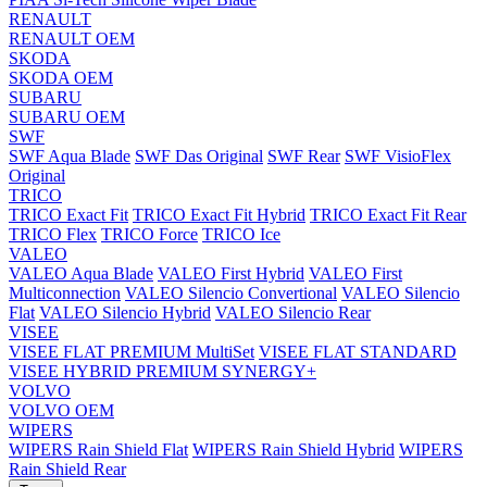
RENAULT
RENAULT OEM
SKODA
SKODA OEM
SUBARU
SUBARU OEM
SWF
SWF Aqua Blade
SWF Das Original
SWF Rear
SWF VisioFlex
Original
TRICO
TRICO Exact Fit
TRICO Exact Fit Hybrid
TRICO Exact Fit Rear
TRICO Flex
TRICO Force
TRICO Ice
VALEO
VALEO Aqua Blade
VALEO First Hybrid
VALEO First
Multiconnection
VALEO Silencio Convertional
VALEO Silencio
Flat
VALEO Silencio Hybrid
VALEO Silencio Rear
VISEE
VISEE FLAT PREMIUM MultiSet
VISEE FLAT STANDARD
VISEE HYBRID PREMIUM SYNERGY+
VOLVO
VOLVO OEM
WIPERS
WIPERS Rain Shield Flat
WIPERS Rain Shield Hybrid
WIPERS
Rain Shield Rear