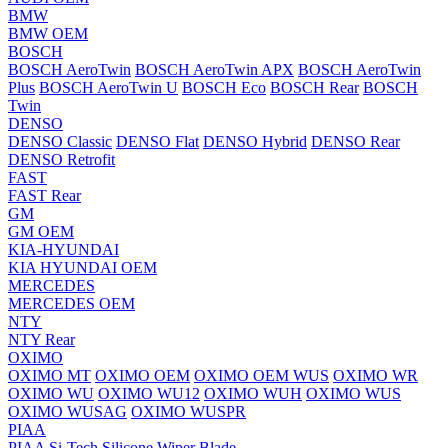
BMW
BMW OEM
BOSCH
BOSCH AeroTwin
BOSCH AeroTwin APX
BOSCH AeroTwin
Plus
BOSCH AeroTwin U
BOSCH Eco
BOSCH Rear
BOSCH
Twin
DENSO
DENSO Classic
DENSO Flat
DENSO Hybrid
DENSO Rear
DENSO Retrofit
FAST
FAST Rear
GM
GM OEM
KIA-HYUNDAI
KIA HYUNDAI OEM
MERCEDES
MERCEDES OEM
NTY
NTY Rear
OXIMO
OXIMO MT
OXIMO OEM
OXIMO OEM WUS
OXIMO WR
OXIMO WU
OXIMO WU12
OXIMO WUH
OXIMO WUS
OXIMO WUSAG
OXIMO WUSPR
PIAA
PIAA Si-Tech Silicone Wiper Blade