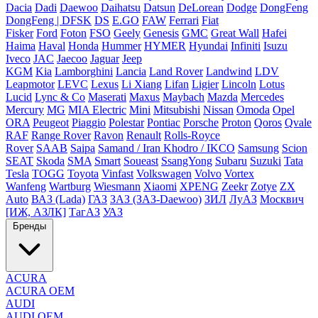
Dacia
Dadi
Daewoo
Daihatsu
Datsun
DeLorean
Dodge
DongFeng
DongFeng | DFSK
DS
E.GO
FAW
Ferrari
Fiat
Fisker
Ford
Foton
FSO
Geely
Genesis
GMC
Great Wall
Hafei
Haima
Haval
Honda
Hummer
HYMER
Hyundai
Infiniti
Isuzu
Iveco
JAC
Jaecoo
Jaguar
Jeep
KGM
Kia
Lamborghini
Lancia
Land Rover
Landwind
LDV
Leapmotor
LEVC
Lexus
Li Xiang
Lifan
Ligier
Lincoln
Lotus
Lucid
Lync & Co
Maserati
Maxus
Maybach
Mazda
Mercedes
Mercury
MG
MIA Electric
Mini
Mitsubishi
Nissan
Omoda
Opel
ORA
Peugeot
Piaggio
Polestar
Pontiac
Porsche
Proton
Qoros
Qvale
RAF
Range Rover
Ravon
Renault
Rolls-Royce
Rover
SAAB
Saipa
Samand / Iran Khodro / IKCO
Samsung
Scion
SEAT
Skoda
SMA
Smart
Soueast
SsangYong
Subaru
Suzuki
Tata
Tesla
TOGG
Toyota
Vinfast
Volkswagen
Volvo
Vortex
Wanfeng
Wartburg
Wiesmann
Xiaomi
XPENG
Zeekr
Zotye
ZX
Auto
ВАЗ (Lada)
ГАЗ
ЗАЗ (ЗАЗ-Daewoo)
ЗИЛ
ЛуАЗ
Москвич
[ИЖ, АЗЛК]
ТагАЗ
УАЗ
Бренды
ACURA
ACURA OEM
AUDI
AUDI OEM