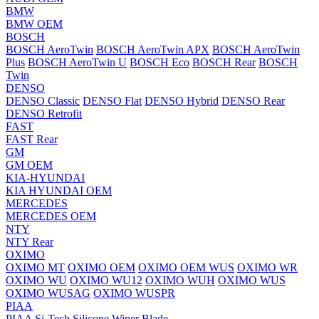
BMW
BMW OEM
BOSCH
BOSCH AeroTwin
BOSCH AeroTwin APX
BOSCH AeroTwin
Plus
BOSCH AeroTwin U
BOSCH Eco
BOSCH Rear
BOSCH
Twin
DENSO
DENSO Classic
DENSO Flat
DENSO Hybrid
DENSO Rear
DENSO Retrofit
FAST
FAST Rear
GM
GM OEM
KIA-HYUNDAI
KIA HYUNDAI OEM
MERCEDES
MERCEDES OEM
NTY
NTY Rear
OXIMO
OXIMO MT
OXIMO OEM
OXIMO OEM WUS
OXIMO WR
OXIMO WU
OXIMO WU12
OXIMO WUH
OXIMO WUS
OXIMO WUSAG
OXIMO WUSPR
PIAA
PIAA Si-Tech Silicone Wiper Blade