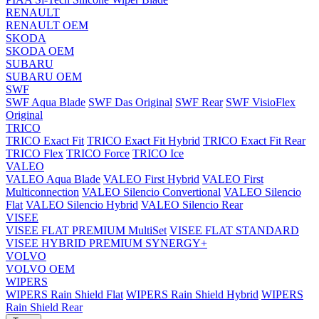
RENAULT
RENAULT OEM
SKODA
SKODA OEM
SUBARU
SUBARU OEM
SWF
SWF Aqua Blade
SWF Das Original
SWF Rear
SWF VisioFlex
Original
TRICO
TRICO Exact Fit
TRICO Exact Fit Hybrid
TRICO Exact Fit Rear
TRICO Flex
TRICO Force
TRICO Ice
VALEO
VALEO Aqua Blade
VALEO First Hybrid
VALEO First
Multiconnection
VALEO Silencio Convertional
VALEO Silencio
Flat
VALEO Silencio Hybrid
VALEO Silencio Rear
VISEE
VISEE FLAT PREMIUM MultiSet
VISEE FLAT STANDARD
VISEE HYBRID PREMIUM SYNERGY+
VOLVO
VOLVO OEM
WIPERS
WIPERS Rain Shield Flat
WIPERS Rain Shield Hybrid
WIPERS
Rain Shield Rear