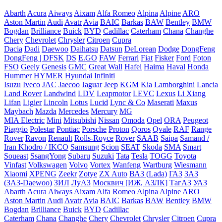
Abarth
Acura
Aiways
Aixam
Alfa Romeo
Alpina
Alpine
ARO
Aston Martin
Audi
Avatr
Avia
BAIC
Barkas
BAW
Bentley
BMW
Bogdan
Brilliance
Buick
BYD
Cadillac
Caterham
Chana
Changhe
Chery
Chevrolet
Chrysler
Citroen
Cupra
Dacia
Dadi
Daewoo
Daihatsu
Datsun
DeLorean
Dodge
DongFeng
DongFeng | DFSK
DS
E.GO
FAW
Ferrari
Fiat
Fisker
Ford
Foton
FSO
Geely
Genesis
GMC
Great Wall
Hafei
Haima
Haval
Honda
Hummer
HYMER
Hyundai
Infiniti
Isuzu
Iveco
JAC
Jaecoo
Jaguar
Jeep
KGM
Kia
Lamborghini
Lancia
Land Rover
Landwind
LDV
Leapmotor
LEVC
Lexus
Li Xiang
Lifan
Ligier
Lincoln
Lotus
Lucid
Lync & Co
Maserati
Maxus
Maybach
Mazda
Mercedes
Mercury
MG
MIA Electric
Mini
Mitsubishi
Nissan
Omoda
Opel
ORA
Peugeot
Piaggio
Polestar
Pontiac
Porsche
Proton
Qoros
Qvale
RAF
Range
Rover
Ravon
Renault
Rolls-Royce
Rover
SAAB
Saipa
Samand /
Iran Khodro / IKCO
Samsung
Scion
SEAT
Skoda
SMA
Smart
Soueast
SsangYong
Subaru
Suzuki
Tata
Tesla
TOGG
Toyota
Vinfast
Volkswagen
Volvo
Vortex
Wanfeng
Wartburg
Wiesmann
Xiaomi
XPENG
Zeekr
Zotye
ZX Auto
ВАЗ (Lada)
ГАЗ
ЗАЗ
(ЗАЗ-Daewoo)
ЗИЛ
ЛуАЗ
Москвич [ИЖ, АЗЛК]
ТагАЗ
УАЗ
Abarth
Acura
Aiways
Aixam
Alfa Romeo
Alpina
Alpine
ARO
Aston Martin
Audi
Avatr
Avia
BAIC
Barkas
BAW
Bentley
BMW
Bogdan
Brilliance
Buick
BYD
Cadillac
Caterham
Chana
Changhe
Chery
Chevrolet
Chrysler
Citroen
Cupra