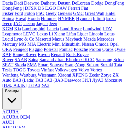
Dacia
Dadi
Daewoo
Daihatsu
Datsun
DeLorean
Dodge
DongFeng
DongFeng | DFSK
DS
E.GO
FAW
Ferrari
Fiat
Fisker
Ford
Foton
FSO
Geely
Genesis
GMC
Great Wall
Hafei
Haima
Haval
Honda
Hummer
HYMER
Hyundai
Infiniti
Isuzu
Iveco
JAC
Jaecoo
Jaguar
Jeep
KGM
Kia
Lamborghini
Lancia
Land Rover
Landwind
LDV
Leapmotor
LEVC
Lexus
Li Xiang
Lifan
Ligier
Lincoln
Lotus
Lucid
Lync & Co
Maserati
Maxus
Maybach
Mazda
Mercedes
Mercury
MG
MIA Electric
Mini
Mitsubishi
Nissan
Omoda
Opel
ORA
Peugeot
Piaggio
Polestar
Pontiac
Porsche
Proton
Qoros
Qvale
RAF
Range Rover
Ravon
Renault
Rolls-Royce
Rover
SAAB
Saipa
Samand / Iran Khodro / IKCO
Samsung
Scion
SEAT
Skoda
SMA
Smart
Soueast
SsangYong
Subaru
Suzuki
Tata
Tesla
TOGG
Toyota
Vinfast
Volkswagen
Volvo
Vortex
Wanfeng
Wartburg
Wiesmann
Xiaomi
XPENG
Zeekr
Zotye
ZX
Auto
ВАЗ (Lada)
ГАЗ
ЗАЗ (ЗАЗ-Daewoo)
ЗИЛ
ЛуАЗ
Москвич
[ИЖ, АЗЛК]
ТагАЗ
УАЗ
Бренды
ACURA
ACURA OEM
AUDI
AUDI OEM