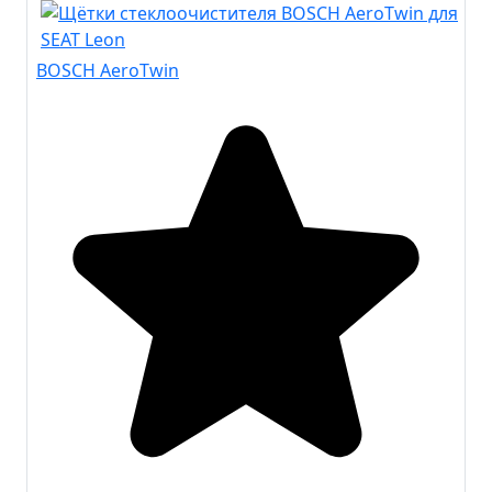
BOSCH AeroTwin