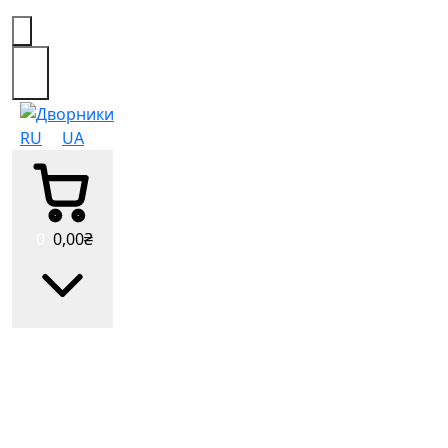
0
RU
UA
0
0
,00
₴