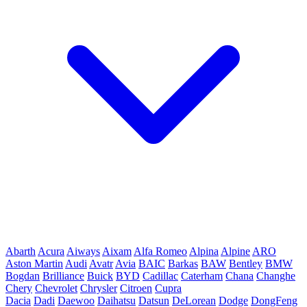
Abarth
Acura
Aiways
Aixam
Alfa Romeo
Alpina
Alpine
ARO
Aston Martin
Audi
Avatr
Avia
BAIC
Barkas
BAW
Bentley
BMW
Bogdan
Brilliance
Buick
BYD
Cadillac
Caterham
Chana
Changhe
Chery
Chevrolet
Chrysler
Citroen
Cupra
Dacia
Dadi
Daewoo
Daihatsu
Datsun
DeLorean
Dodge
DongFeng