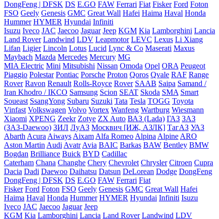
DongFeng | DFSK
DS
E.GO
FAW
Ferrari
Fiat
Fisker
Ford
Foton
FSO
Geely
Genesis
GMC
Great Wall
Hafei
Haima
Haval
Honda
Hummer
HYMER
Hyundai
Infiniti
Isuzu
Iveco
JAC
Jaecoo
Jaguar
Jeep
KGM
Kia
Lamborghini
Lancia
Land Rover
Landwind
LDV
Leapmotor
LEVC
Lexus
Li Xiang
Lifan
Ligier
Lincoln
Lotus
Lucid
Lync & Co
Maserati
Maxus
Maybach
Mazda
Mercedes
Mercury
MG
MIA Electric
Mini
Mitsubishi
Nissan
Omoda
Opel
ORA
Peugeot
Piaggio
Polestar
Pontiac
Porsche
Proton
Qoros
Qvale
RAF
Range
Rover
Ravon
Renault
Rolls-Royce
Rover
SAAB
Saipa
Samand /
Iran Khodro / IKCO
Samsung
Scion
SEAT
Skoda
SMA
Smart
Soueast
SsangYong
Subaru
Suzuki
Tata
Tesla
TOGG
Toyota
Vinfast
Volkswagen
Volvo
Vortex
Wanfeng
Wartburg
Wiesmann
Xiaomi
XPENG
Zeekr
Zotye
ZX Auto
ВАЗ (Lada)
ГАЗ
ЗАЗ
(ЗАЗ-Daewoo)
ЗИЛ
ЛуАЗ
Москвич [ИЖ, АЗЛК]
ТагАЗ
УАЗ
Abarth
Acura
Aiways
Aixam
Alfa Romeo
Alpina
Alpine
ARO
Aston Martin
Audi
Avatr
Avia
BAIC
Barkas
BAW
Bentley
BMW
Bogdan
Brilliance
Buick
BYD
Cadillac
Caterham
Chana
Changhe
Chery
Chevrolet
Chrysler
Citroen
Cupra
Dacia
Dadi
Daewoo
Daihatsu
Datsun
DeLorean
Dodge
DongFeng
DongFeng | DFSK
DS
E.GO
FAW
Ferrari
Fiat
Fisker
Ford
Foton
FSO
Geely
Genesis
GMC
Great Wall
Hafei
Haima
Haval
Honda
Hummer
HYMER
Hyundai
Infiniti
Isuzu
Iveco
JAC
Jaecoo
Jaguar
Jeep
KGM
Kia
Lamborghini
Lancia
Land Rover
Landwind
LDV