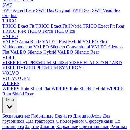
SWF
SWF Aqua Blade
SWF Das Original
SWF Rear
SWF VisioFlex
Original
TRICO
TRICO Exact Fit
TRICO Exact Fit Hybrid
TRICO Exact Fit Rear
TRICO Flex
TRICO Force
TRICO Ice
VALEO
VALEO Aqua Blade
VALEO First Hybrid
VALEO First
Multiconnection
VALEO Silencio Convertional
VALEO Silencio
Flat
VALEO Silencio Hybrid
VALEO Silencio Rear
VISEE
VISEE FLAT PREMIUM MultiSet
VISEE FLAT STANDARD
VISEE HYBRID PREMIUM SYNERGY+
VOLVO
VOLVO OEM
WIPERS
WIPERS Rain Shield Flat
WIPERS Rain Shield Hybrid
WIPERS
Rain Shield Rear
Типы
Бескаркасные
Гибридные
Для авто
Для автобусов
Для
грузовиков
Для тракторов
С подогревом
С форсунками
Со
спойлером
Задние
Зимние
Каркасные
Оригинальные
Резинки