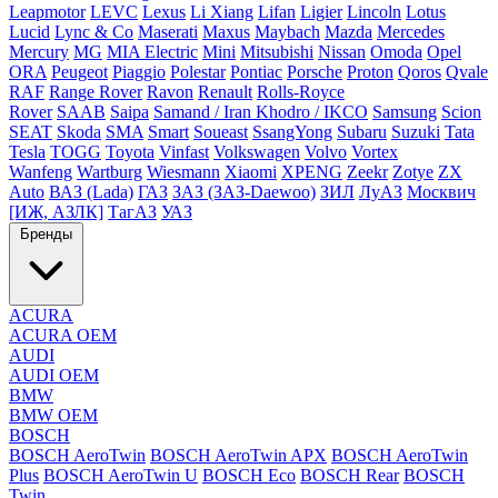
Leapmotor
LEVC
Lexus
Li Xiang
Lifan
Ligier
Lincoln
Lotus
Lucid
Lync & Co
Maserati
Maxus
Maybach
Mazda
Mercedes
Mercury
MG
MIA Electric
Mini
Mitsubishi
Nissan
Omoda
Opel
ORA
Peugeot
Piaggio
Polestar
Pontiac
Porsche
Proton
Qoros
Qvale
RAF
Range Rover
Ravon
Renault
Rolls-Royce
Rover
SAAB
Saipa
Samand / Iran Khodro / IKCO
Samsung
Scion
SEAT
Skoda
SMA
Smart
Soueast
SsangYong
Subaru
Suzuki
Tata
Tesla
TOGG
Toyota
Vinfast
Volkswagen
Volvo
Vortex
Wanfeng
Wartburg
Wiesmann
Xiaomi
XPENG
Zeekr
Zotye
ZX
Auto
ВАЗ (Lada)
ГАЗ
ЗАЗ (ЗАЗ-Daewoo)
ЗИЛ
ЛуАЗ
Москвич
[ИЖ, АЗЛК]
ТагАЗ
УАЗ
Бренды
ACURA
ACURA OEM
AUDI
AUDI OEM
BMW
BMW OEM
BOSCH
BOSCH AeroTwin
BOSCH AeroTwin APX
BOSCH AeroTwin
Plus
BOSCH AeroTwin U
BOSCH Eco
BOSCH Rear
BOSCH
Twin