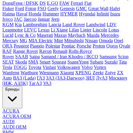
DongFeng | DFSK
DS
E.GO
FAW
Ferrari
Fiat
Fisker
Ford
Foton
FSO
Geely
Genesis
GMC
Great Wall
Hafei
Haima
Haval
Honda
Hummer
HYMER
Hyundai
Infiniti
Isuzu
Iveco
JAC
Jaecoo
Jaguar
Jeep
KGM
Kia
Lamborghini
Lancia
Land Rover
Landwind
LDV
Leapmotor
LEVC
Lexus
Li Xiang
Lifan
Ligier
Lincoln
Lotus
Lucid
Lync & Co
Maserati
Maxus
Maybach
Mazda
Mercedes
Mercury
MG
MIA Electric
Mini
Mitsubishi
Nissan
Omoda
Opel
ORA
Peugeot
Piaggio
Polestar
Pontiac
Porsche
Proton
Qoros
Qvale
RAF
Range Rover
Ravon
Renault
Rolls-Royce
Rover
SAAB
Saipa
Samand / Iran Khodro / IKCO
Samsung
Scion
SEAT
Skoda
SMA
Smart
Soueast
SsangYong
Subaru
Suzuki
Tata
Tesla
TOGG
Toyota
Vinfast
Volkswagen
Volvo
Vortex
Wanfeng
Wartburg
Wiesmann
Xiaomi
XPENG
Zeekr
Zotye
ZX
Auto
ВАЗ (Lada)
ГАЗ
ЗАЗ (ЗАЗ-Daewoo)
ЗИЛ
ЛуАЗ
Москвич
[ИЖ, АЗЛК]
ТагАЗ
УАЗ
Бренды
ACURA
ACURA OEM
AUDI
AUDI OEM
BMW