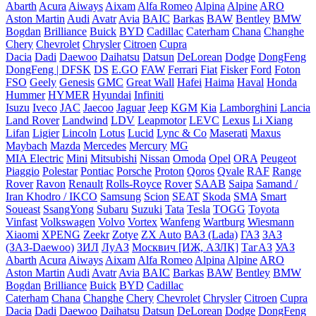
Abarth
Acura
Aiways
Aixam
Alfa Romeo
Alpina
Alpine
ARO
Aston Martin
Audi
Avatr
Avia
BAIC
Barkas
BAW
Bentley
BMW
Bogdan
Brilliance
Buick
BYD
Cadillac
Caterham
Chana
Changhe
Chery
Chevrolet
Chrysler
Citroen
Cupra
Dacia
Dadi
Daewoo
Daihatsu
Datsun
DeLorean
Dodge
DongFeng
DongFeng | DFSK
DS
E.GO
FAW
Ferrari
Fiat
Fisker
Ford
Foton
FSO
Geely
Genesis
GMC
Great Wall
Hafei
Haima
Haval
Honda
Hummer
HYMER
Hyundai
Infiniti
Isuzu
Iveco
JAC
Jaecoo
Jaguar
Jeep
KGM
Kia
Lamborghini
Lancia
Land Rover
Landwind
LDV
Leapmotor
LEVC
Lexus
Li Xiang
Lifan
Ligier
Lincoln
Lotus
Lucid
Lync & Co
Maserati
Maxus
Maybach
Mazda
Mercedes
Mercury
MG
MIA Electric
Mini
Mitsubishi
Nissan
Omoda
Opel
ORA
Peugeot
Piaggio
Polestar
Pontiac
Porsche
Proton
Qoros
Qvale
RAF
Range
Rover
Ravon
Renault
Rolls-Royce
Rover
SAAB
Saipa
Samand /
Iran Khodro / IKCO
Samsung
Scion
SEAT
Skoda
SMA
Smart
Soueast
SsangYong
Subaru
Suzuki
Tata
Tesla
TOGG
Toyota
Vinfast
Volkswagen
Volvo
Vortex
Wanfeng
Wartburg
Wiesmann
Xiaomi
XPENG
Zeekr
Zotye
ZX Auto
ВАЗ (Lada)
ГАЗ
ЗАЗ
(ЗАЗ-Daewoo)
ЗИЛ
ЛуАЗ
Москвич [ИЖ, АЗЛК]
ТагАЗ
УАЗ
Abarth
Acura
Aiways
Aixam
Alfa Romeo
Alpina
Alpine
ARO
Aston Martin
Audi
Avatr
Avia
BAIC
Barkas
BAW
Bentley
BMW
Bogdan
Brilliance
Buick
BYD
Cadillac
Caterham
Chana
Changhe
Chery
Chevrolet
Chrysler
Citroen
Cupra
Dacia
Dadi
Daewoo
Daihatsu
Datsun
DeLorean
Dodge
DongFeng