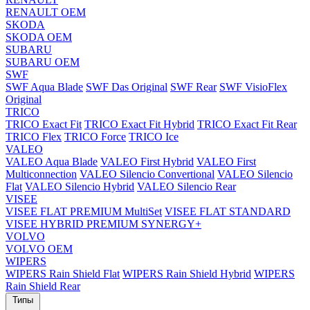
RENAULT OEM
SKODA
SKODA OEM
SUBARU
SUBARU OEM
SWF
SWF Aqua Blade
SWF Das Original
SWF Rear
SWF VisioFlex
Original
TRICO
TRICO Exact Fit
TRICO Exact Fit Hybrid
TRICO Exact Fit Rear
TRICO Flex
TRICO Force
TRICO Ice
VALEO
VALEO Aqua Blade
VALEO First Hybrid
VALEO First
Multiconnection
VALEO Silencio Convertional
VALEO Silencio
Flat
VALEO Silencio Hybrid
VALEO Silencio Rear
VISEE
VISEE FLAT PREMIUM MultiSet
VISEE FLAT STANDARD
VISEE HYBRID PREMIUM SYNERGY+
VOLVO
VOLVO OEM
WIPERS
WIPERS Rain Shield Flat
WIPERS Rain Shield Hybrid
WIPERS
Rain Shield Rear
Типы