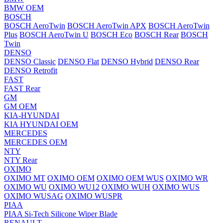
BMW OEM
BOSCH
BOSCH AeroTwin
BOSCH AeroTwin APX
BOSCH AeroTwin
Plus
BOSCH AeroTwin U
BOSCH Eco
BOSCH Rear
BOSCH
Twin
DENSO
DENSO Classic
DENSO Flat
DENSO Hybrid
DENSO Rear
DENSO Retrofit
FAST
FAST Rear
GM
GM OEM
KIA-HYUNDAI
KIA HYUNDAI OEM
MERCEDES
MERCEDES OEM
NTY
NTY Rear
OXIMO
OXIMO MT
OXIMO OEM
OXIMO OEM WUS
OXIMO WR
OXIMO WU
OXIMO WU12
OXIMO WUH
OXIMO WUS
OXIMO WUSAG
OXIMO WUSPR
PIAA
PIAA Si-Tech Silicone Wiper Blade
RENAULT